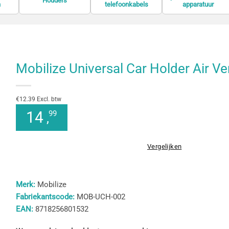
Houders
n
telefoonkabels
apparatuur
Mobilize Universal Car Holder Air Ve
€12.39 Excl. btw
14
99
,
Vergelijken
Merk:
Mobilize
Fabriekantscode:
MOB-UCH-002
EAN:
8718256801532