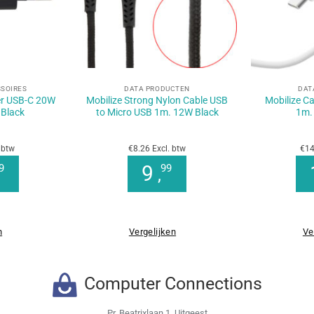
+
+
SSOIRES
DATA PRODUCTEN
DAT
er USB-C 20W
Mobilize Strong Nylon Cable USB
Mobilize C
 Black
to Micro USB 1m. 12W Black
1m.
 btw
€8.26 Excl. btw
€14
9
9
99
,
n
Vergelijken
Ve
Computer Connections
Pr. Beatrixlaan 1, Uitgeest