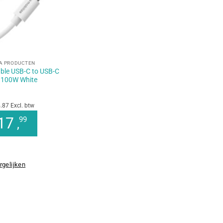
A PRODUCTEN
able USB-C to USB-C
 100W White
.87 Excl. btw
17
99
,
rgelijken