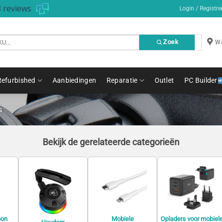
 reviews
Login / Registre
Zoek
Wa
Refurbished
Aanbiedingen
Reparatie
Outlet
PC Builder
s
Bekijk de gerelateerde categorieën
oon
Mobiele
Opladers voor mobiel