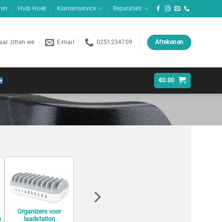
ren
Hulp Hoek
Klantenservice
Reparatie’s
ar zitten we
E-mail
0251234709
Afrekenen
€
0.00
Powerbanks
Organizers voor
e
laadstation