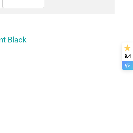
Screenprotectors
nt Black
9.4