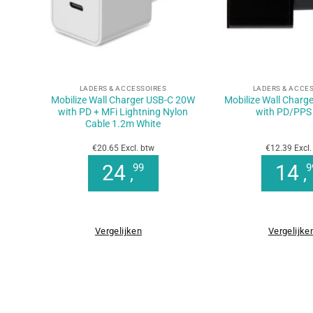
+
+
LADERS & ACCESSOIRES
LADERS & ACCE
Mobilize Wall Charger USB-C 20W
Mobilize Wall Charg
with PD + MFi Lightning Nylon
with PD/PPS
Cable 1.2m White
€20.65 Excl. btw
€12.39 Excl.
24
14
99
9
,
,
Vergelijken
Vergelijke