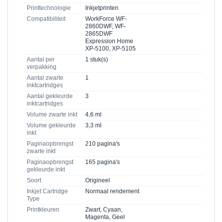
Printtechnologie
Inkjetprinten
Compatibiliteit
WorkForce WF-
2860DWF, WF-
2865DWF
Expression Home
XP-5100, XP-5105
Aantal per
1 stuk(s)
verpakking
Aantal zwarte
1
inktcartridges
Aantal gekleurde
3
inktcartridges
Volume zwarte inkt
4,6 ml
Volume gekleurde
3,3 ml
inkt
Paginaopbrengst
210 pagina's
zwarte inkt
Paginaopbrengst
165 pagina's
gekleurde inkt
Soort
Origineel
Inkjet Cartridge
Normaal rendement
Type
Printkleuren
Zwart, Cyaan,
Magenta, Geel