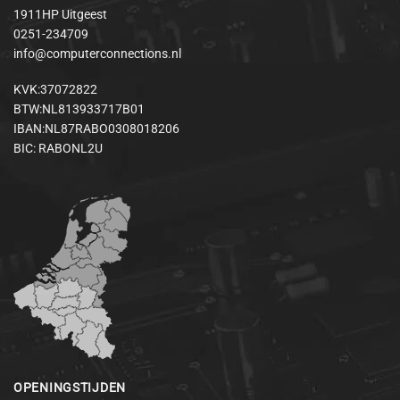
1911HP Uitgeest
0251-234709
info@computerconnections.nl
KVK:37072822
BTW:NL813933717B01
IBAN:NL87RABO0308018206
BIC: RABONL2U
OPENINGSTIJDEN