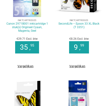
INKTCARTRIDGES
INKTCARTRIDGES
Canon 2971B001 inktcartridge 1
SecondLife – Epson 33 XL Black
stuk(s) Origineel Cyaan,
(T 3351)
Magenta, Geel
€29.71 Excl. btw
€8.26 Excl. btw
35
9
95
99
,
,
Vergelijken
Vergelijken