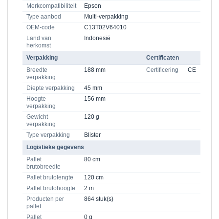
Merkcompatibiliteit
Epson
Type aanbod
Multi-verpakking
OEM-code
C13T02V64010
Land van
Indonesië
herkomst
Verpakking
Certificaten
Breedte
188 mm
Certificering
CE
verpakking
Diepte verpakking
45 mm
Hoogte
156 mm
verpakking
Gewicht
120 g
verpakking
Type verpakking
Blister
Logistieke gegevens
Pallet
80 cm
brutobreedte
Pallet brutolengte
120 cm
Pallet brutohoogte
2 m
Producten per
864 stuk(s)
pallet
Pallet
0 g