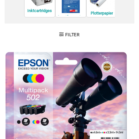
Inktcartridges
Plotterpapier
Printer rein
Grootformaatm
edia
FILTER