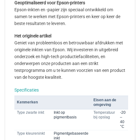
Geoptimaliseerd voor Epson-printers
Epson-inkten en -papier zijn speciaal ontwikkeld om
samen te werken met Epson-printers en keer op keer de
beste resultaten te leveren.
Het originele artikel
Geniet van probleemloos en betrouwbaar afdrukken met
originele inkten van Epson. Wij investeren in uitgebreid
onderzoek en high-tech productiefaciliteiten, en
onderwerpen onze producten aan een strikt
testprogramma om u te kunnen voorzien van een product
van de hoogste kwaliteit.
Specificaties
Eisen aan de
Kenmerken
omgeving
Type zwarte inkt
Inkt op
Temperatuur
-20
pigmentbasis
bij opslag
–
40
°C
Type kleureninkt
Pigmentgebaseerde
inkt