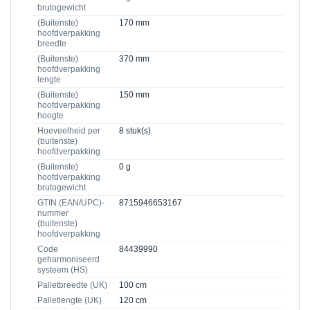
brutogewicht
(Buitenste)
170 mm
hoofdverpakking
breedte
(Buitenste)
370 mm
hoofdverpakking
lengte
(Buitenste)
150 mm
hoofdverpakking
hoogte
Hoeveelheid per
8 stuk(s)
(buitenste)
hoofdverpakking
(Buitenste)
0 g
hoofdverpakking
brutogewicht
GTIN (EAN/UPC)-
8715946653167
nummer
(buitenste)
hoofdverpakking
Code
84439990
geharmoniseerd
systeem (HS)
Palletbreedte (UK)
100 cm
Palletlengte (UK)
120 cm