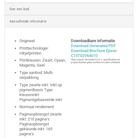
Doe een bod
Aanvullende informatie
Origineel
Downloadbare informatie
Download Generated PDF
Printtechnologie:
Download Brochure Epson
Inkjetprinten
C13T02V64010
Printkleuren: Zwart, Cyaan,
*Aan onjuist vermelde foto’s, specificaties en
prijzen kunnen geen rechten worden ontleend
Magenta, Geel
Type aanbod: Multi-
verpakking
Type zwarte inkt: Inkt op
pigmentbasis Type
kleureninkt:
Pigmentgebaseerde inkt
Normaal rendement
Paginaopbrengst zwarte
inkt: 210 pagina’s
Paginaopbrengst
gekleurde inkt: 165
pagina’s