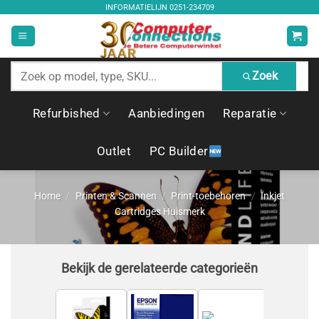
Ga
INFORMATIELIJN
0251-234709
naar
inhoud
Zoek
Zoek
producten
Refurbished
Aanbiedingen
Reparatie
Outlet
PC Builder
Home
/
Printen & Scannen
/
Print-toebehoren
/
Inkjet
Cartridges Huismerk
Bekijk de gerelateerde categorieën