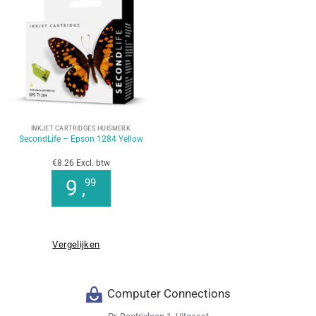
INKJET CARTRIDGES HUISMERK
SecondLife – Epson 1284 Yellow
€8.26 Excl. btw
9
99
,
Vergelijken
Computer Connections