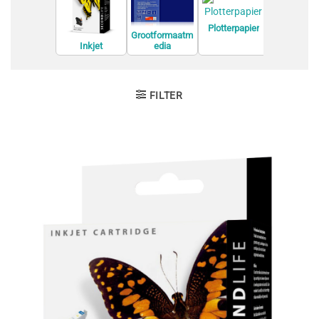
Plotterpapier
Printer rein
Grootformaatm
edia
Inkjet
Cartridges
Huismerk
FILTER