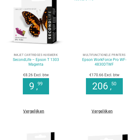
INKJET CARTRIDGES HUISMERK
MULTIFUNCTIONELE PRINTERS
SecondLife – Epson T 1303
Epson WorkForce Pro WF-
Magenta
4830DTWF
€8.26 Excl. btw
€170.66 Excl. btw
9
206
99
50
,
,
Vergelijken
Vergelijken