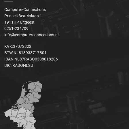
Computer-Connections
Prinses Beatrixlaan 1
1911HP Uitgeest
0251-234709
info@computerconnections.nl
KVK:37072822
BTW:NL813933717B01
IBAN:NL87RABO0308018206
BIC: RABONL2U