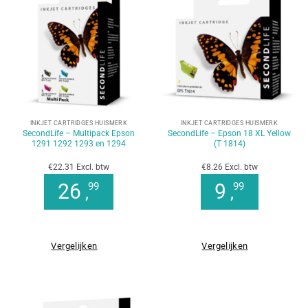
INKJET CARTRIDGES HUISMERK
INKJET CARTRIDGES HUISMERK
SecondLife – Multipack Epson
SecondLife – Epson 18 XL Yellow
1291 1292 1293 en 1294
(T 1814)
€22.31 Excl. btw
€8.26 Excl. btw
26
9
99
99
,
,
Vergelijken
Vergelijken