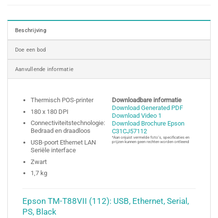
Beschrijving
Doe een bod
Aanvullende informatie
Thermisch POS-printer
Downloadbare informatie
Download Generated PDF
180 x 180 DPI
Download Video 1
Connectiviteitstechnologie:
Download Brochure Epson
Bedraad en draadloos
C31CJ57112
*Aan onjuist vermelde foto’s, specificaties en
USB-poort Ethernet LAN
prijzen kunnen geen rechten worden ontleend
Seriële interface
Zwart
1,7 kg
Epson TM-T88VII (112): USB, Ethernet, Serial,
PS, Black