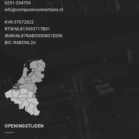
0251-234709
info@computerconnections.nl
KVK:37072822
BTW:NL813933717B01
IBAN:NL87RABO0308018206
BIC: RABONL2U
OPENINGSTIJDEN