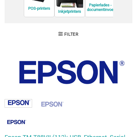
Papierlades -
Dot matri
POS-printers
documentinvoe
printer
Inkjetprinters
ren
FILTER