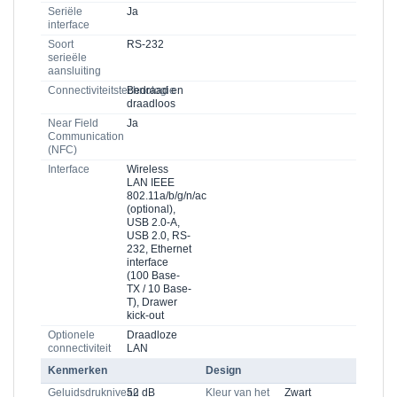
Seriële
Ja
interface
Soort
RS-232
serieële
aansluiting
Connectiviteitstechnologie
Bedraad en
draadloos
Near Field
Ja
Communication
(NFC)
Interface
Wireless
LAN IEEE
802.11a/b/g/n/ac
(optional),
USB 2.0-A,
USB 2.0, RS-
232, Ethernet
interface
(100 Base-
TX / 10 Base-
T), Drawer
kick-out
Optionele
Draadloze
connectiviteit
LAN
Kenmerken
Design
Geluidsdrukniveau
52 dB
Kleur van het
Zwart