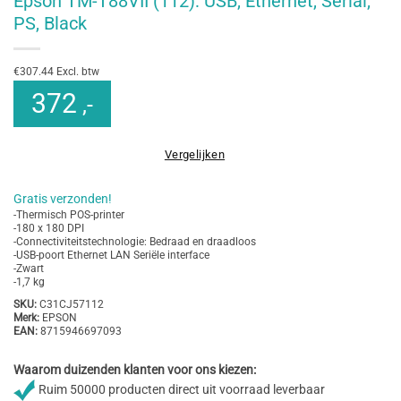
Epson TM-T88VII (112): USB, Ethernet, Serial,
PS, Black
€307.44 Excl. btw
372
,-
Vergelijken
Gratis verzonden!
-Thermisch POS-printer
-180 x 180 DPI
-Connectiviteitstechnologie: Bedraad en draadloos
-USB-poort Ethernet LAN Seriële interface
-Zwart
-1,7 kg
SKU:
C31CJ57112
Merk:
EPSON
EAN:
8715946697093
Waarom duizenden klanten voor ons kiezen:
Ruim 50000 producten direct uit voorraad leverbaar