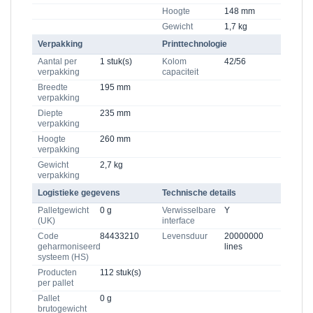
Hoogte
148 mm
Gewicht
1,7 kg
Verpakking
Printtechnologie
Aantal per
1 stuk(s)
Kolom
42/56
verpakking
capaciteit
Breedte
195 mm
verpakking
Diepte
235 mm
verpakking
Hoogte
260 mm
verpakking
Gewicht
2,7 kg
verpakking
Logistieke gegevens
Technische details
Palletgewicht
0 g
Verwisselbare
Y
(UK)
interface
Code
84433210
Levensduur
20000000
geharmoniseerd
lines
systeem (HS)
Producten
112 stuk(s)
per pallet
Pallet
0 g
brutogewicht