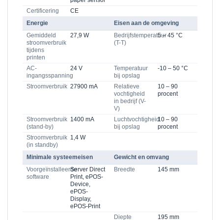
paper sensor
Certificering
CE
Energie
Eisen aan de omgeving
Gemiddeld
27,9 W
Bedrijfstemperatuur
5 – 45 °C
stroomverbruik
(T-T)
tijdens
printen
AC-
24 V
Temperatuur
-10 – 50 °C
ingangsspanning
bij opslag
Stroomverbruik
27900 mA
Relatieve
10 – 90
vochtigheid
procent
in bedrijf (V-
V)
Stroomverbruik
1400 mA
Luchtvochtigheid
10 – 90
(stand-by)
bij opslag
procent
Stroomverbruik
1,4 W
(in standby)
Minimale systeemeisen
Gewicht en omvang
Voorgeïnstalleerde
Server Direct
Breedte
145 mm
software
Print, ePOS-
Device,
ePOS-
Display,
ePOS-Print
Diepte
195 mm