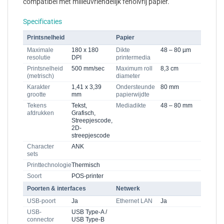
compatibel met milieuvriendelijk fenolvrij papier.
Specificaties
Printsnelheid
Papier
Maximale
180 x 180
Dikte
48 – 80 µm
resolutie
DPI
printermedia
Printsnelheid
500 mm/sec
Maximum roll
8,3 cm
(metrisch)
diameter
Karakter
1,41 x 3,39
Ondersteunde
80 mm
grootte
mm
papierwijdte
Tekens
Tekst,
Mediadikte
48 – 80 mm
afdrukken
Grafisch,
Streepjescode,
2D-
streepjescode
Character
ANK
sets
Printtechnologie
Thermisch
Soort
POS-printer
Poorten & interfaces
Netwerk
USB-poort
Ja
Ethernet LAN
Ja
USB-
USB Type-A /
connector
USB Type-B