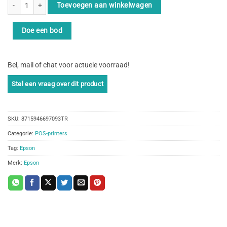
Epson TM-T88VII (112): USB, Ethernet, Serial, PS, Black aantal
Toevoegen aan winkelwagen
Doe een bod
Bel, mail of chat voor actuele voorraad!
SKU:
8715946697093TR
Categorie:
POS-printers
Tag:
Epson
Merk:
Epson