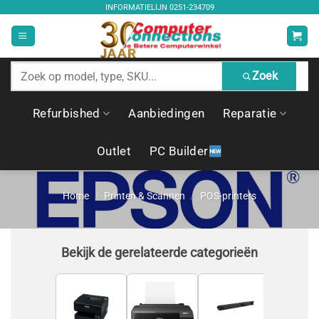
Ga
INFORMATIELIJN
0251-234709
naar
inhoud
Zoek
Zoek
producten
Refurbished
Aanbiedingen
Reparatie
Outlet
PC Builder
Home
/
Printen & Scannen
/
POS-printers
Bekijk de gerelateerde categorieën