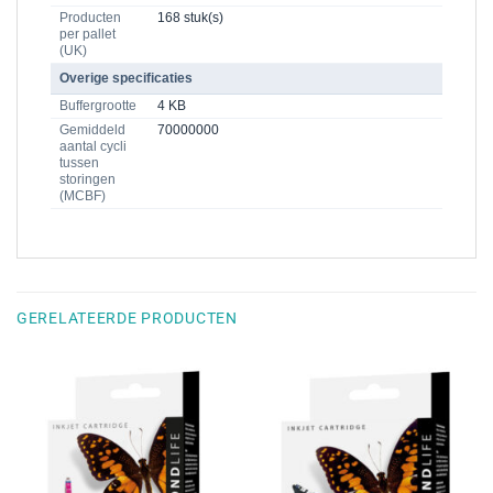
Producten
168 stuk(s)
per pallet
(UK)
Overige specificaties
Buffergrootte
4 KB
Gemiddeld
70000000
aantal cycli
tussen
storingen
(MCBF)
GERELATEERDE PRODUCTEN