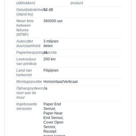
(afdrukken)
product
Geluidsdrukniveau
52 dB
(stand-by)
Mean time
360000 uur
between
failures
(MTBF)
Autocutter
3 miljoen
duurzaamheid
delen
Papierbesparingsfunctie
Ja
Levensduur
200 km
van printkop
Land van
Filipijnen
herkomst
Montagepositie
Horizontaal/Verticaal
Ophangsysteem
Ja
voor aan de
muur
Ingebouwde
Paper End
sensoren
Sensor,
Paper Near
End Sensor,
Cover Open
Sensor,
Receipt