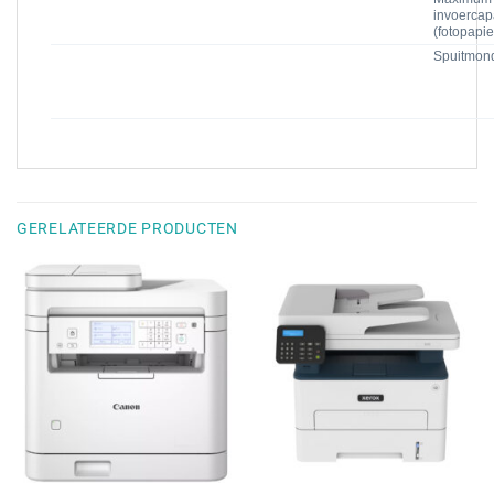
invoercapa
(fotopapie
Spuitmon
GERELATEERDE PRODUCTEN