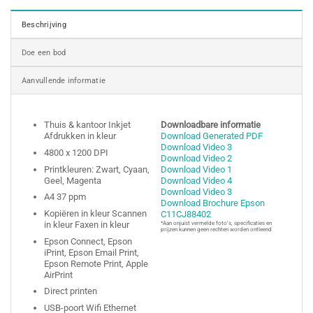
Beschrijving
Doe een bod
Aanvullende informatie
Thuis & kantoor Inkjet
Downloadbare informatie
Afdrukken in kleur
Download Generated PDF
Download Video 3
4800 x 1200 DPI
Download Video 2
Printkleuren: Zwart, Cyaan,
Download Video 1
Geel, Magenta
Download Video 4
Download Video 3
A4 37 ppm
Download Brochure Epson
Kopiëren in kleur Scannen
C11CJ88402
in kleur Faxen in kleur
*Aan onjuist vermelde foto’s, specificaties en
prijzen kunnen geen rechten worden ontleend
Epson Connect, Epson
iPrint, Epson Email Print,
Epson Remote Print, Apple
AirPrint
Direct printen
USB-poort Wifi Ethernet