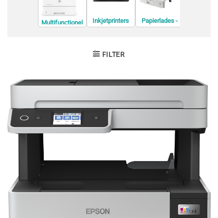
Dot matri
printer
Inkjetprinters
Papierlades -
Multifunctionel
documentinvoe
e printers
ren
FILTER