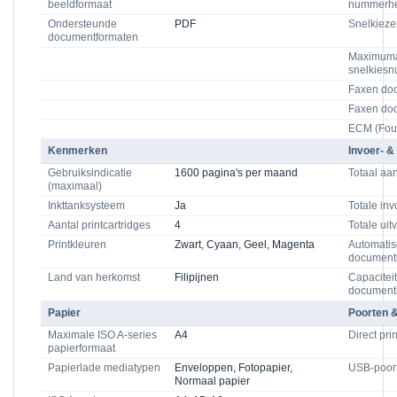
beeldformaat
nummerhe
Ondersteunde
PDF
Snelkieze
documentformaten
Maximuma
snelkies
Faxen doo
Faxen doo
ECM (Fout
Kenmerken
Invoer- &
Gebruiksindicatie
1600 pagina's per maand
Totaal aa
(maximaal)
Inkttanksysteem
Ja
Totale inv
Aantal printcartridges
4
Totale uit
Printkleuren
Zwart, Cyaan, Geel, Magenta
Automati
document
Land van herkomst
Filipijnen
Capacitei
document
Papier
Poorten &
Maximale ISO A-series
A4
Direct pri
papierformaat
Papierlade mediatypen
Enveloppen, Fotopapier,
USB-poor
Normaal papier