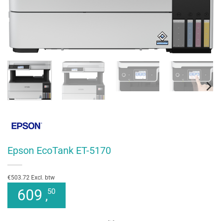
Epson EcoTank ET-5170
€503.72 Excl. btw
609
50
,