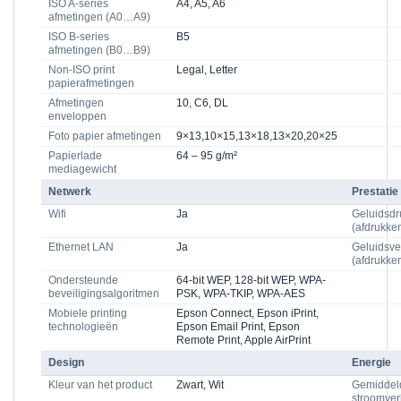
ISO A-series
A4, A5, A6
afmetingen (A0…A9)
ISO B-series
B5
afmetingen (B0…B9)
Non-ISO print
Legal, Letter
papierafmetingen
Afmetingen
10, C6, DL
enveloppen
Foto papier afmetingen
9×13,10×15,13×18,13×20,20×25
Papierlade
64 – 95 g/m²
mediagewicht
Netwerk
Prestatie
Wifi
Ja
Geluidsdr
(afdrukke
Ethernet LAN
Ja
Geluidsv
(afdrukke
Ondersteunde
64-bit WEP, 128-bit WEP, WPA-
beveiligingsalgoritmen
PSK, WPA-TKIP, WPA-AES
Mobiele printing
Epson Connect, Epson iPrint,
technologieën
Epson Email Print, Epson
Remote Print, Apple AirPrint
Design
Energie
Kleur van het product
Zwart, Wit
Gemiddel
stroomverb