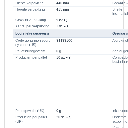
Diepte verpakking
440 mm
Garantiek
Hoogte verpakking
415 mm
Snelle
installati
Gewicht verpakking
9,62 kg
Aantal per verpakking
1 stuk(s)
Logistieke gegevens
Overige s
Code geharmoniseerd
84433100
Afdrukme
systeem (HS)
Pallet brutogewicht
0 g
Aantal ge
Producten per pallet
10 stuk(s)
Compatib
besturing
Palletgewicht (UK)
0 g
Inktdrupp
Producten per pallet
20 stuk(s)
Ondersteu
(UK)
faxpolling
Maximum