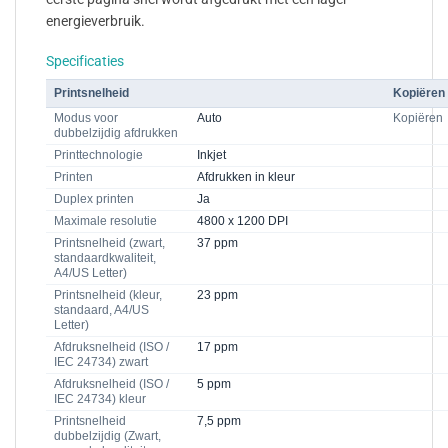
energieverbruik.
Specificaties
Printsnelheid
Kopiëren
Modus voor
Auto
Kopiëren
dubbelzijdig afdrukken
Printtechnologie
Inkjet
Printen
Afdrukken in kleur
Duplex printen
Ja
Maximale resolutie
4800 x 1200 DPI
Printsnelheid (zwart,
37 ppm
standaardkwaliteit,
A4/US Letter)
Printsnelheid (kleur,
23 ppm
standaard, A4/US
Letter)
Afdruksnelheid (ISO /
17 ppm
IEC 24734) zwart
Afdruksnelheid (ISO /
5 ppm
IEC 24734) kleur
Printsnelheid
7,5 ppm
dubbelzijdig (Zwart,