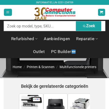
Ga
INFORMATIELIJN
0251-234709
naar
inhoud
Zoek
Zoek
producten
Refurbished
Aanbiedingen
Reparatie
Outlet
PC Builder
Home
/
Printen & Scannen
/
Multifunctionele printers
Bekijk de gerelateerde categorieën