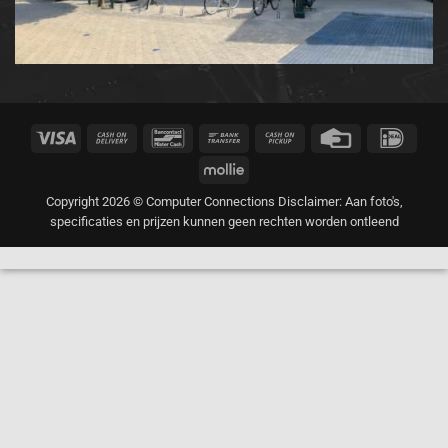
Visa
Cash
Bancontact
Bank
Cash
Credit
IDeal
On
Transfer
on
Card
Mollie
Delivery
Pickup
Copyright 2026 © Computer Connections Disclaimer: Aan foto's,
specificaties en prijzen kunnen geen rechten worden ontleend