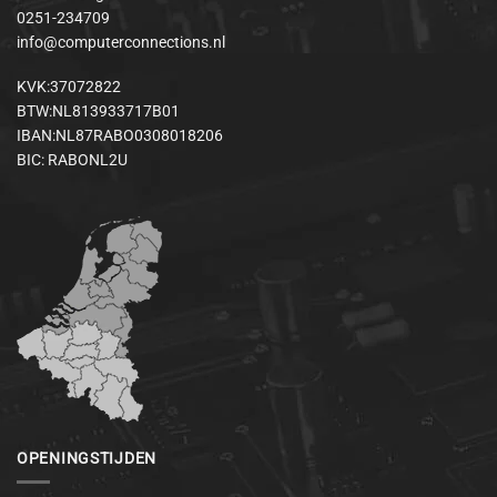
0251-234709
info@computerconnections.nl
KVK:37072822
BTW:NL813933717B01
IBAN:NL87RABO0308018206
BIC: RABONL2U
OPENINGSTIJDEN