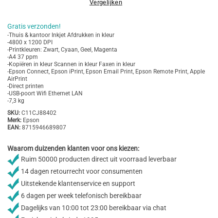
Vergelijken
Gratis verzonden!
-Thuis & kantoor Inkjet Afdrukken in kleur
-4800 x 1200 DPI
-Printkleuren: Zwart, Cyaan, Geel, Magenta
-A4 37 ppm
-Kopiëren in kleur Scannen in kleur Faxen in kleur
-Epson Connect, Epson iPrint, Epson Email Print, Epson Remote Print, Apple
AirPrint
-Direct printen
-USB-poort Wifi Ethernet LAN
-7,3 kg
SKU:
C11CJ88402
Merk:
Epson
EAN:
8715946689807
Waarom duizenden klanten voor ons kiezen:
Ruim 50000 producten direct uit voorraad leverbaar
14 dagen retourrecht voor consumenten
Uitstekende klantenservice en support
6 dagen per week telefonisch bereikbaar
Dagelijks van 10:00 tot 23:00 bereikbaar via chat