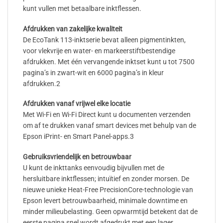
kunt vullen met betaalbare inktflessen.
Afdrukken van zakelijke kwaliteit
De EcoTank 113-inktserie bevat alleen pigmentinkten,
voor vlekvrije en water- en markeerstiftbestendige
afdrukken. Met één vervangende inktset kunt u tot 7500
pagina’s in zwart-wit en 6000 pagina’s in kleur
afdrukken.2
Afdrukken vanaf vrijwel elke locatie
Met Wi-Fi en Wi-Fi Direct kunt u documenten verzenden
om af te drukken vanaf smart devices met behulp van de
Epson iPrint- en Smart Panel-apps.3
Gebruiksvriendelijk en betrouwbaar
U kunt de inkttanks eenvoudig bijvullen met de
hersluitbare inktflessen; intuïtief en zonder morsen. De
nieuwe unieke Heat-Free PrecisionCore-technologie van
Epson levert betrouwbaarheid, minimale downtime en
minder milieubelasting. Geen opwarmtijd betekent dat de
eerste pagina snel wordt afgedrukt met een lager