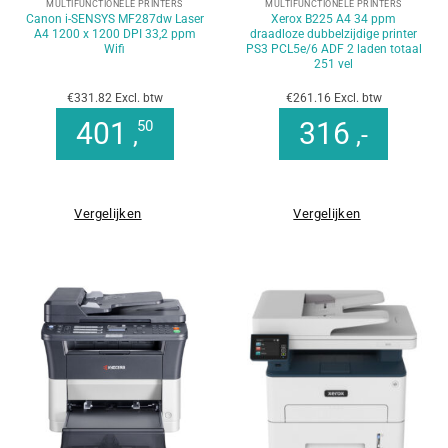
MULTIFUNCTIONELE PRINTERS
MULTIFUNCTIONELE PRINTERS
Canon i-SENSYS MF287dw Laser
Xerox B225 A4 34 ppm
A4 1200 x 1200 DPI 33,2 ppm
draadloze dubbelzijdige printer
Wifi
PS3 PCL5e/6 ADF 2 laden totaal
251 vel
€331.82 Excl. btw
€261.16 Excl. btw
401
316
50
,
,-
Vergelijken
Vergelijken