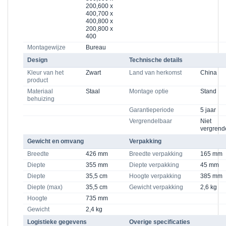
200,600 x
400,700 x
400,800 x
200,800 x
400
Montagewijze
Bureau
Design
Technische details
Kleur van het
Zwart
Land van herkomst
China
product
Materiaal
Staal
Montage optie
Stand
behuizing
Garantieperiode
5 jaar
Vergrendelbaar
Niet
vergrend
Gewicht en omvang
Verpakking
Breedte
426 mm
Breedte verpakking
165 mm
Diepte
355 mm
Diepte verpakking
45 mm
Diepte
35,5 cm
Hoogte verpakking
385 mm
Diepte (max)
35,5 cm
Gewicht verpakking
2,6 kg
Hoogte
735 mm
Gewicht
2,4 kg
Logistieke gegevens
Overige specificaties