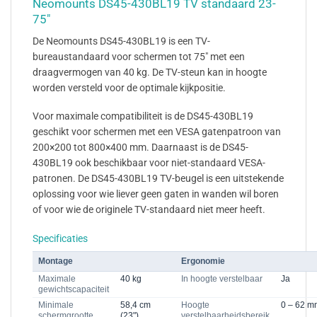
Neomounts DS45-430BL19 TV standaard 23-
75"
De Neomounts DS45-430BL19 is een TV-
bureaustandaard voor schermen tot 75″ met een
draagvermogen van 40 kg. De TV-steun kan in hoogte
worden versteld voor de optimale kijkpositie.
Voor maximale compatibiliteit is de DS45-430BL19
geschikt voor schermen met een VESA gatenpatroon van
200×200 tot 800×400 mm. Daarnaast is de DS45-
430BL19 ook beschikbaar voor niet-standaard VESA-
patronen. De DS45-430BL19 TV-beugel is een uitstekende
oplossing voor wie liever geen gaten in wanden wil boren
of voor wie de originele TV-standaard niet meer heeft.
Specificaties
Montage
Ergonomie
Maximale
40 kg
In hoogte verstelbaar
Ja
gewichtscapaciteit
Minimale
58,4 cm
Hoogte
0 – 62 m
schermgrootte
(23")
verstelbaarheidsbereik