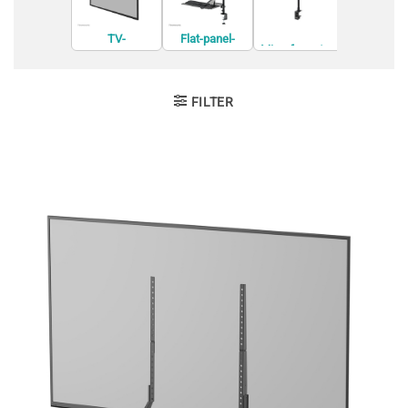
TV-
Flat-panel-
TV meubel
Microfoonstan
bevestigingen
bureausteunen
entertain
daards
center
FILTER