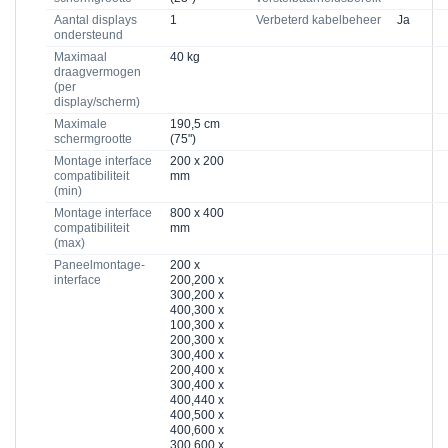
Aantal displays
1
Verbeterd kabelbeheer
Ja
ondersteund
Maximaal
40 kg
draagvermogen
(per
display/scherm)
Maximale
190,5 cm
schermgrootte
(75")
Montage interface
200 x 200
compatibiliteit
mm
(min)
Montage interface
800 x 400
compatibiliteit
mm
(max)
Paneelmontage-
200 x
interface
200,200 x
300,200 x
400,300 x
100,300 x
200,300 x
300,400 x
200,400 x
300,400 x
400,440 x
400,500 x
400,600 x
300,600 x