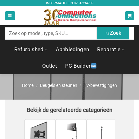
Ga
INFORMATIELIJN
0251-234709
naar
inhoud
Zoek
Zoek
producten
Refurbished
Aanbiedingen
Reparatie
Outlet
PC Builder
Home
/
Beugels en steunen
/
TV-bevestigingen
Bekijk de gerelateerde categorieën