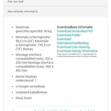
Doe een bod
Aanvullende informatie
Maximale
Downloadbare informatie
gewichtscapaciteit: 40 kg
Download Generated PDF
Download Folder
Minimale schermgrootte:
Download
58,4 cm (23″) Maximale
Gebruikershandleiding
schermgrootte: 190,5 cm
Download Line drawing
(75″) Bureau
Download Safety information
Montage interface
*Aan onjuist vermelde foto’s, specificaties en
prijzen kunnen geen rechten worden ontleend
compatibiliteit (min): 200 x
200 mm Montage interface
compatibiliteit (max): 800 x
400 mm
Aantal displays
ondersteund: 1
In hoogte verstelbaar
Verbeterd kabelbeheer
Staal Zwart