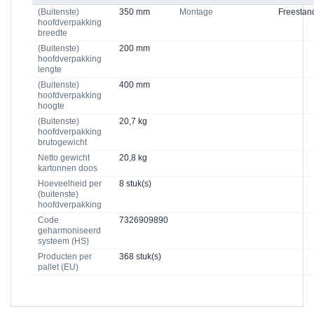
(Buitenste)
350 mm
Montage
Freestan
hoofdverpakking
breedte
(Buitenste)
200 mm
hoofdverpakking
lengte
(Buitenste)
400 mm
hoofdverpakking
hoogte
(Buitenste)
20,7 kg
hoofdverpakking
brutogewicht
Netto gewicht
20,8 kg
kartonnen doos
Hoeveelheid per
8 stuk(s)
(buitenste)
hoofdverpakking
Code
7326909890
geharmoniseerd
systeem (HS)
Producten per
368 stuk(s)
pallet (EU)