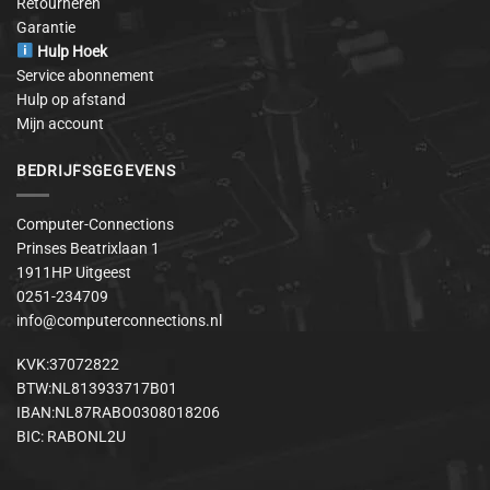
Retourneren
Garantie
Hulp Hoek
Service abonnement
Hulp op afstand
Mijn account
BEDRIJFSGEGEVENS
Computer-Connections
Prinses Beatrixlaan 1
1911HP Uitgeest
0251-234709
info@computerconnections.nl
KVK:37072822
BTW:NL813933717B01
IBAN:NL87RABO0308018206
BIC: RABONL2U