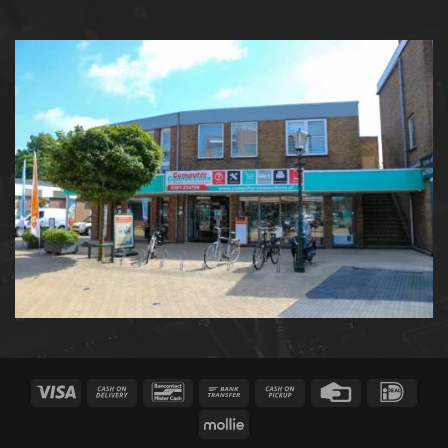
Visa
Cash
Bancontact
Bank
Cash
Credit
IDeal
On
Transfer
on
Card
Mollie
Delivery
Pickup