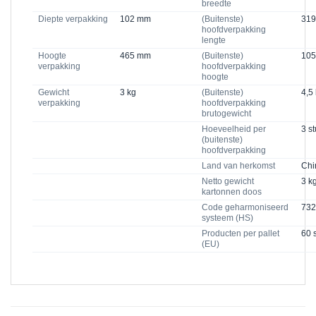
breedte
Diepte verpakking
102 mm
(Buitenste)
31
hoofdverpakking
lengte
Hoogte
465 mm
(Buitenste)
10
verpakking
hoofdverpakking
hoogte
Gewicht
3 kg
(Buitenste)
4,5
verpakking
hoofdverpakking
brutogewicht
Hoeveelheid per
3 st
(buitenste)
hoofdverpakking
Land van herkomst
Chi
Netto gewicht
3 k
kartonnen doos
Code geharmoniseerd
732
systeem (HS)
Producten per pallet
60 
(EU)