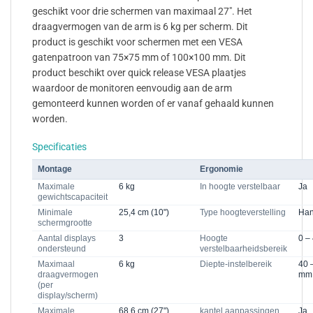
geschikt voor drie schermen van maximaal 27″. Het
draagvermogen van de arm is 6 kg per scherm. Dit
product is geschikt voor schermen met een VESA
gatenpatroon van 75×75 mm of 100×100 mm. Dit
product beschikt over quick release VESA plaatjes
waardoor de monitoren eenvoudig aan de arm
gemonteerd kunnen worden of er vanaf gehaald kunnen
worden.
Specificaties
Montage
Ergonomie
Maximale
6 kg
In hoogte verstelbaar
Ja
gewichtscapaciteit
Minimale
25,4 cm (10")
Type hoogteverstelling
Han
schermgrootte
Aantal displays
3
Hoogte
0 –
ondersteund
verstelbaarheidsbereik
Maximaal
6 kg
Diepte-instelbereik
40 
draagvermogen
mm
(per
display/scherm)
Maximale
68,6 cm (27")
kantel aanpassingen
Ja