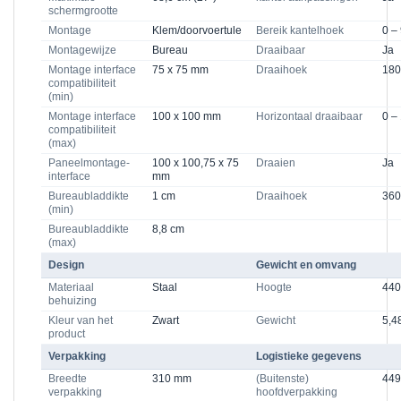
schermgrootte
Montage
Klem/doorvoertule
Bereik kantelhoek
0 –
Montagewijze
Bureau
Draaibaar
Ja
Montage interface
75 x 75 mm
Draaihoek
180
compatibiliteit
(min)
Montage interface
100 x 100 mm
Horizontaal draaibaar
0 –
compatibiliteit
(max)
Paneelmontage-
100 x 100,75 x 75
Draaien
Ja
interface
mm
Bureaubladdikte
1 cm
Draaihoek
360
(min)
Bureaubladdikte
8,8 cm
(max)
Design
Gewicht en omvang
Materiaal
Staal
Hoogte
44
behuizing
Kleur van het
Zwart
Gewicht
5,4
product
Verpakking
Logistieke gegevens
Breedte
310 mm
(Buitenste)
44
verpakking
hoofdverpakking