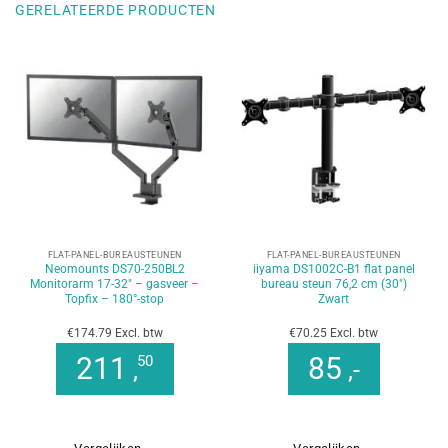
GERELATEERDE PRODUCTEN
FLAT-PANEL-BUREAUSTEUNEN
FLAT-PANEL-BUREAUSTEUNEN
Neomounts DS70-250BL2
iiyama DS1002C-B1 flat panel
Monitorarm 17-32″ – gasveer –
bureau steun 76,2 cm (30″)
Topfix – 180°-stop
Zwart
€174.79 Excl. btw
€70.25 Excl. btw
211
85
50
,
,-