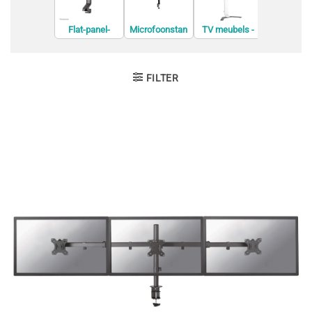
Flat-panel-
Microfoonstan
TV meubels -
Accessoi
bureausteunen
daards
entertainment
voor
centers
monitorbev
gingen
FILTER