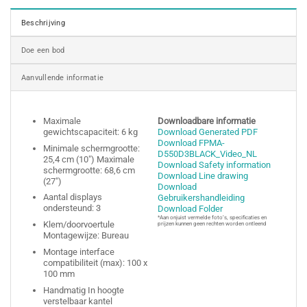
Beschrijving
Doe een bod
Aanvullende informatie
Maximale
Downloadbare informatie
gewichtscapaciteit: 6 kg
Download Generated PDF
Download FPMA-
Minimale schermgrootte:
D550D3BLACK_Video_NL
25,4 cm (10″) Maximale
Download Safety information
schermgrootte: 68,6 cm
Download Line drawing
(27″)
Download
Aantal displays
Gebruikershandleiding
ondersteund: 3
Download Folder
*Aan onjuist vermelde foto’s, specificaties en
Klem/doorvoertule
prijzen kunnen geen rechten worden ontleend
Montagewijze: Bureau
Montage interface
compatibiliteit (max): 100 x
100 mm
Handmatig In hoogte
verstelbaar kantel