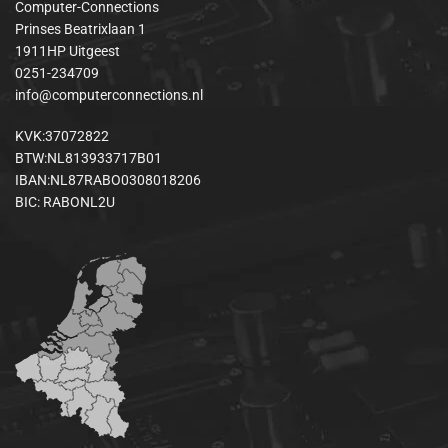
Computer-Connections
Prinses Beatrixlaan 1
1911HP Uitgeest
0251-234709
info@computerconnections.nl
KVK:37072822
BTW:NL813933717B01
IBAN:NL87RABO0308018206
BIC: RABONL2U