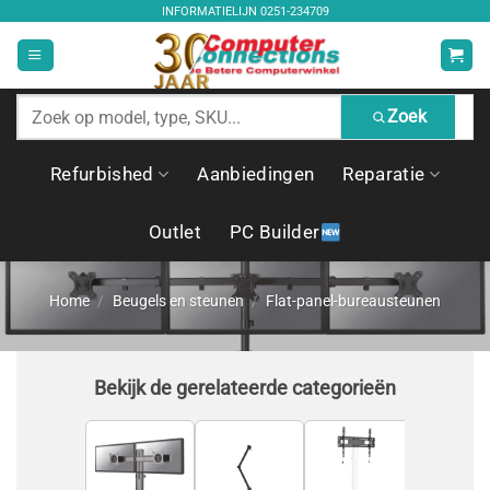
Ga
INFORMATIELIJN
0251-234709
naar
inhoud
Zoek
Zoek
producten
Refurbished
Aanbiedingen
Reparatie
Outlet
PC Builder
Home
/
Beugels en steunen
/
Flat-panel-bureausteunen
Bekijk de gerelateerde categorieën