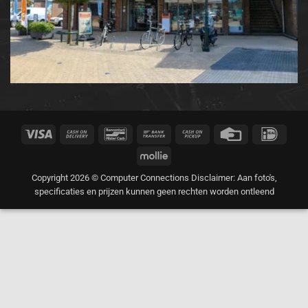
Visa
Cash
Bancontact
Bank
Cash
Credit
IDeal
On
Transfer
on
Card
Mollie
Delivery
Pickup
Copyright 2026 © Computer Connections Disclaimer: Aan foto's,
specificaties en prijzen kunnen geen rechten worden ontleend