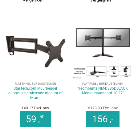
Vergelijken
Vergelijken
FLAT-PANEL-BUREAUSTEUNEN
FLAT-PANEL-BUREAUSTEUNEN
StarTech.com Muurbeugel
Neomounts NM-D335DBLACK
dubbel scharnierende monitor of
Monitorstandaard 10-27″
tv arm
€49.17 Excl. btw
€128.93 Excl. btw
59
156
50
,
,-