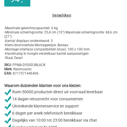
Vergelijken
-Maximale gewichtscapaciteit: 6 kg
-Minimale schermgrootte: 25,4 cm (10") Maximale schermgrootte: 68,6 cm
(27")
-Aantal displays ondersteund: 3
-Klem/doorvoertule Montagewijze: Bureau
-Montage interface compatibiliteit (max): 100 x 100 mm
-Handmatig In hoogte verstelbaar kantel aanpassingen
-Staal Zwart
SKU:
FPMA-D550D3BLACK
Merk:
Neomounts
EAN:
8717371446406
Waarom duizenden klanten voor ons kiezen:
Ruim 50000 producten direct uit voorraad leverbaar
14 dagen retourrecht voor consumenten
Uitstekende klantenservice en support
6 dagen per week telefonisch bereikbaar
Dagelijks van 10:00 tot 23:00 bereikbaar via chat