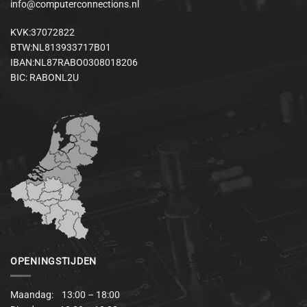
info@computerconnections.nl
KVK:37072822
BTW:NL813933717B01
IBAN:NL87RABO0308018206
BIC: RABONL2U
OPENINGSTIJDEN
Maandag: 13:00 – 18:00