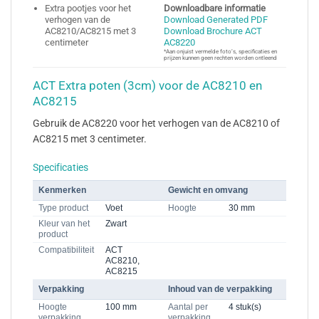
Extra pootjes voor het
Downloadbare informatie
verhogen van de
Download Generated PDF
AC8210/AC8215 met 3
Download Brochure ACT
centimeter
AC8220
*Aan onjuist vermelde foto’s, specificaties en
prijzen kunnen geen rechten worden ontleend
ACT Extra poten (3cm) voor de AC8210 en
AC8215
Gebruik de AC8220 voor het verhogen van de AC8210 of
AC8215 met 3 centimeter.
Specificaties
Kenmerken
Gewicht en omvang
Type product
Voet
Hoogte
30 mm
Kleur van het
Zwart
product
Compatibiliteit
ACT
AC8210,
AC8215
Verpakking
Inhoud van de verpakking
Hoogte
100 mm
Aantal per
4 stuk(s)
verpakking
verpakking