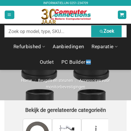
Ga
INFORMATIELIJN
0251-234709
naar
inhoud
Zoek
Zoek
producten
Refurbished
Aanbiedingen
Reparatie
Outlet
PC Builder
Home
/
Beugels en steunen
/
Accessoires voor
monitorbevestigingen
Bekijk de gerelateerde categorieën