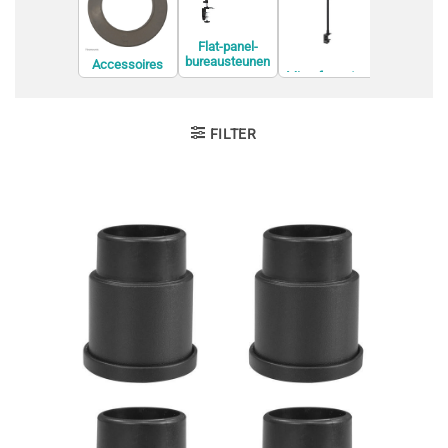
Flat-panel-
bureausteunen
Accessoires
TV meubel
Microfoonstan
voor
entertain
daards
monitorbevesti
center
gingen
FILTER