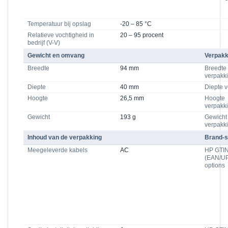
Temperatuur bij opslag
-20 – 85 °C
Relatieve vochtigheid in
20 – 95 procent
bedrijf (V-V)
Gewicht en omvang
Verpakk
Breedte
94 mm
Breedte
verpakk
Diepte
40 mm
Diepte 
Hoogte
26,5 mm
Hoogte
verpakk
Gewicht
193 g
Gewicht
verpakk
Inhoud van de verpakking
Brand-s
Meegeleverde kabels
AC
HP GTI
(EAN/UP
options