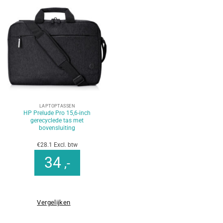
LAPTOPTASSEN
HP Prelude Pro 15,6-inch
gerecyclede tas met
bovensluiting
€28.1 Excl. btw
34
,-
Vergelijken