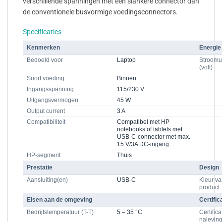
verschillende spanningen met een slankere connector dan
de conventionele busvormige voedingsconnectors.
Specificaties
Kenmerken
Energie
Bedoeld voor
Laptop
Stroomu
(volt)
Soort voeding
Binnen
Ingangsspanning
115/230 V
Uitgangsvermogen
45 W
Output current
3 A
Compatibiliteit
Compatibel met HP
notebooks of tablets met
USB-C-connector met max.
15 V/3A DC-ingang.
HP-segment
Thuis
Prestatie
Design
Aansluiting(en)
USB-C
Kleur va
product
Eisen aan de omgeving
Certific
Bedrijfstemperatuur (T-T)
5 – 35 °C
Certific
nalevin