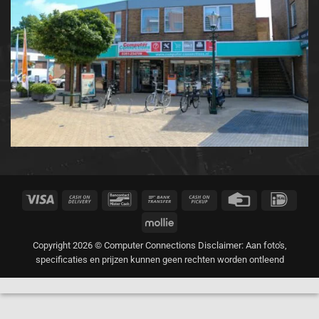
Visa
Cash
Bancontact
Bank
Cash
Credit
IDeal
On
Transfer
on
Card
Mollie
Delivery
Pickup
Copyright 2026 © Computer Connections Disclaimer: Aan foto's,
specificaties en prijzen kunnen geen rechten worden ontleend