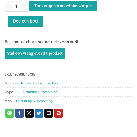
HP 45 watt AC-adapter met USB-C aantal
Toevoegen aan winkelwagen
Doe een bod
Bel, mail of chat voor actuele voorraad!
SKU:
195908316435
Categorie:
Netvoedingen - inverters
Tags:
HP
,
HP Printing & Computing
Merk:
HP Printing & Computing