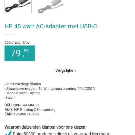
HP 45 watt AC-adapter met USB-C
€65.7 Excl. btw
79
50
,
Vergelijken
-Soort voeding: Binnen
-Uitgangsvermogen: 45 W Ingangsspanning: 115/230 V
-Bedoeld voor: Laptop
-Zwart
SKU:
N8N14AA#ABB
Merk:
HP Printing & Computing
EAN:
195908316435
Waarom duizenden klanten voor ons kiezen:
Ruim 50000 producten direct uit voorraad leverbaar