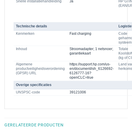
Snelle installatiehandleiding
Ja
HP GTI
(EAN/U
Technische details
Logisti
Kenmerken
Fast charging
Code
geharmo
systeem
Inhoud
Stroomadapter; 1 netsnoer;
Totale
garantiekaart
Koolstof
(kg of C
Algemene
https://support.hp.com/us-
Land va
productveiligheidsverordening
en/document/ish_6126692-
herkoms
(GPSR) URL
6126777-16?
openCLC=true
Overige specificaties
UNSPSC-code
39121006
GERELATEERDE PRODUCTEN