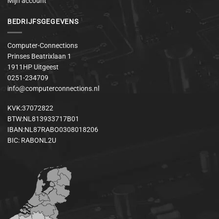
Mijn account
BEDRIJFSGEGEVENS
Computer-Connections
Prinses Beatrixlaan 1
1911HP Uitgeest
0251-234709
info@computerconnections.nl
KVK:37072822
BTW:NL813933717B01
IBAN:NL87RABO0308018206
BIC: RABONL2U