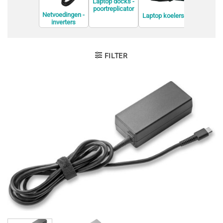
Laptop docks -
poortreplicator
Netvoedingen -
Laptop koelers
s
Laptopsta
inverters
rds
FILTER