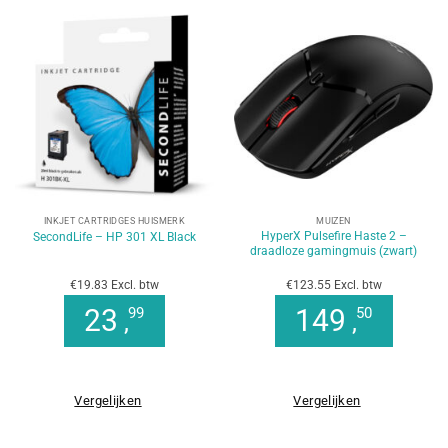
INKJET CARTRIDGES HUISMERK
MUIZEN
HyperX Pulsefire Haste 2 –
SecondLife – HP 301 XL Black
draadloze gamingmuis (zwart)
€19.83 Excl. btw
€123.55 Excl. btw
23
149
99
50
,
,
Vergelijken
Vergelijken