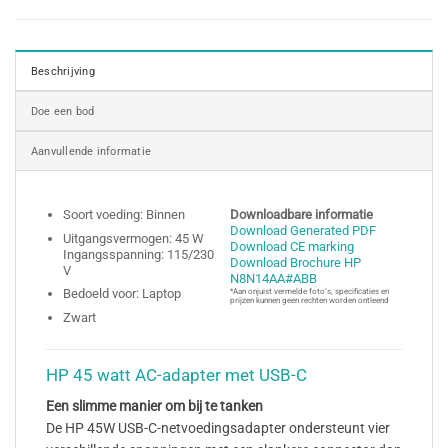
Beschrijving
Doe een bod
Aanvullende informatie
Soort voeding: Binnen
Downloadbare informatie
Download Generated PDF
Uitgangsvermogen: 45 W
Download CE marking
Ingangsspanning: 115/230
Download Brochure HP
V
N8N14AA#ABB
Bedoeld voor: Laptop
*Aan onjuist vermelde foto’s, specificaties en
prijzen kunnen geen rechten worden ontleend
Zwart
HP 45 watt AC-adapter met USB-C
Een slimme manier om bij te tanken
De HP 45W USB-C-netvoedingsadapter ondersteunt vier