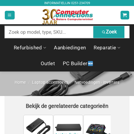
Ga
INFORMATIELIJN
0251-234709
naar
inhoud
Zoek
Zoek
producten
Refurbished
Aanbiedingen
Reparatie
Outlet
PC Builder
Home
/
Laptop accessoires
/
Netvoedingen - inverters
Bekijk de gerelateerde categorieën