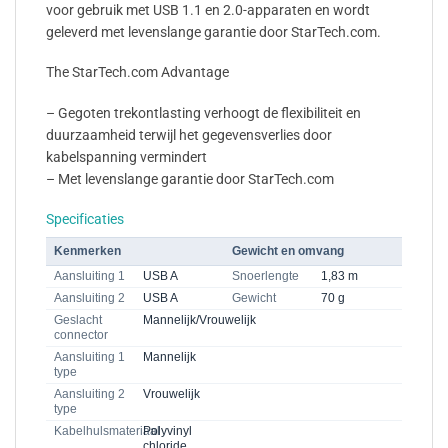
voor gebruik met USB 1.1 en 2.0-apparaten en wordt
geleverd met levenslange garantie door StarTech.com.
The StarTech.com Advantage
– Gegoten trekontlasting verhoogt de flexibiliteit en
duurzaamheid terwijl het gegevensverlies door
kabelspanning vermindert
– Met levenslange garantie door StarTech.com
Specificaties
Kenmerken
Gewicht en omvang
Aansluiting 1
USB A
Snoerlengte
1,83 m
Aansluiting 2
USB A
Gewicht
70 g
Geslacht
Mannelijk/Vrouwelijk
connector
Aansluiting 1
Mannelijk
type
Aansluiting 2
Vrouwelijk
type
Kabelhulsmateriaal
Polyvinyl
chloride