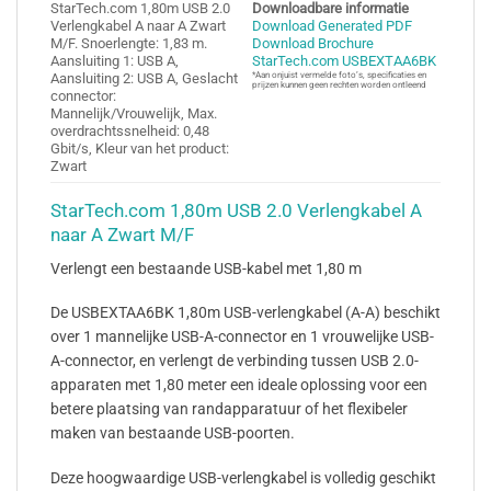
StarTech.com 1,80m USB 2.0
Downloadbare informatie
Verlengkabel A naar A Zwart
Download Generated PDF
M/F. Snoerlengte: 1,83 m.
Download Brochure
Aansluiting 1: USB A,
StarTech.com USBEXTAA6BK
Aansluiting 2: USB A, Geslacht
*Aan onjuist vermelde foto’s, specificaties en
prijzen kunnen geen rechten worden ontleend
connector:
Mannelijk/Vrouwelijk, Max.
overdrachtssnelheid: 0,48
Gbit/s, Kleur van het product:
Zwart
StarTech.com 1,80m USB 2.0 Verlengkabel A
naar A Zwart M/F
Verlengt een bestaande USB-kabel met 1,80 m
De USBEXTAA6BK 1,80m USB-verlengkabel (A-A) beschikt
over 1 mannelijke USB-A-connector en 1 vrouwelijke USB-
A-connector, en verlengt de verbinding tussen USB 2.0-
apparaten met 1,80 meter een ideale oplossing voor een
betere plaatsing van randapparatuur of het flexibeler
maken van bestaande USB-poorten.
Deze hoogwaardige USB-verlengkabel is volledig geschikt