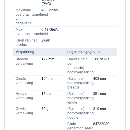
(PVC)
Maximale
480 Mbit/s
overdrachtssnelheid
van
gegevens
Max.
0,48 Gbit/s
overdrachtssnelheid
Kleur van het
Zwart
product
Verpakking
Logistieke gegevens
Breedte
127 mm
Hoeveelheid
180 stuk(s)
verpakking
per
(buitenste)
hoofdverpakking
Diepte
164 mm
(Buitenste)
408 mm
verpakking
hoofdverpakking
breedte
Hoogte
18 mm
(Buitenste)
351 mm
verpakking
hoofdverpakking
lengte
Gewicht
70 g
(Buitenste)
319 mm
verpakking
hoofdverpakking
hoogte
Code
84733080
geharmoniseerd