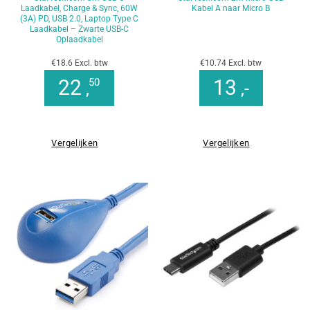
Laadkabel, Charge & Sync, 60W
Kabel A naar Micro B
(3A) PD, USB 2.0, Laptop Type C
Laadkabel – Zwarte USB-C
Oplaadkabel
€18.6 Excl. btw
€10.74 Excl. btw
22
13
50
,
,-
Vergelijken
Vergelijken