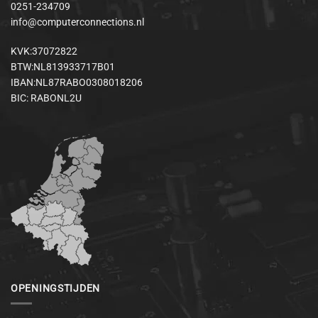
0251-234709
info@computerconnections.nl
KVK:37072822
BTW:NL813933717B01
IBAN:NL87RABO0308018206
BIC: RABONL2U
OPENINGSTIJDEN