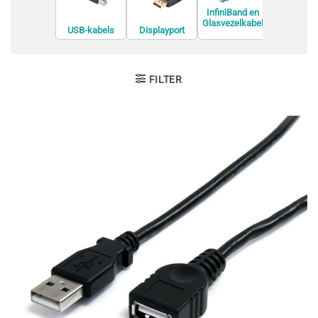
InfiniBand en
Glasvezelkabel
USB-kabels
Displayport
Interne U
s
kabels
kabels
FILTER