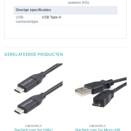
systeem (HS)
Overige specificaties
USB-
USB Type-A
connectortype
GERELATEERDE PRODUCTEN
USB-KABELS
USB-KABELS
StarTech.com 3m USB-C
StarTech.com 2m Micro USB