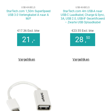
USB-KABELS
USB-KABELS
StarTech.com 1,50m SuperSpeed
StarTech.com 4m USB-A naar
USB 3.0 Verlengkabel A naar A
USB-C Laadkabel, Charge & Sync,
M/F
3A, USB 2.0, USB-IF Gecertificeerd
– Zwarte USB Oplaadkabel
€17.36 Excl. btw
€23.55 Excl. btw
21
28
50
,-
,
Vergelijken
Vergelijken