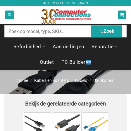
Ga
INFORMATIELIJN
0251-234709
naar
inhoud
Zoek
Zoek
producten
Refurbished
Aanbiedingen
Reparatie
Outlet
PC Builder
Home
/
Kabels en adapters
/
Kabels
/
USB-kabels
Bekijk de gerelateerde categorieën