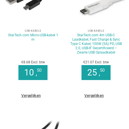
USB-KABELS
USB-KABELS
StarTech.com Micro-USB-kabel 1
StarTech.com 4m USB-C
m
Laadkabel, Fast Charge & Sync
Type C Kabel, 100W (5A) PD, USB
2.0, USB-IF Gecertificeerd –
Zwarte USB Oplaadkabel
€8.68 Excl. btw
€21.07 Excl. btw
10
25
50
50
,
,
Vergelijken
Vergelijken