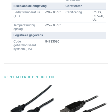
Eisen aan de omgeving
Certificaten
Bedrijfstemperatuur
-20 – 80 °C
Certificering
RoHS,
(T-T)
REACH,
UL
Temperatuur bij
-25 – 85 °C
opslag
Logistieke gegevens
Code
84733080
geharmoniseerd
systeem (HS)
GERELATEERDE PRODUCTEN