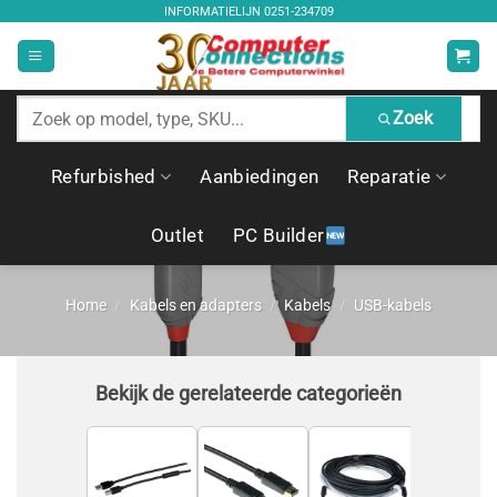
Ga
INFORMATIELIJN
0251-234709
naar
inhoud
Zoek
Zoek
producten
Refurbished
Aanbiedingen
Reparatie
Outlet
PC Builder
Home
/
Kabels en adapters
/
Kabels
/
USB-kabels
Bekijk de gerelateerde categorieën