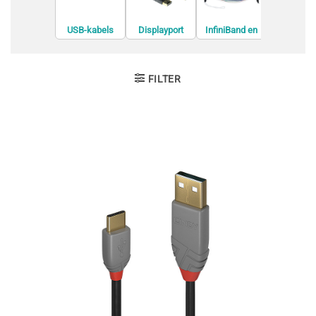
USB-kabels
Displayport
InfiniBand en
Interne U
kabels
Glasvezelkabel
kabels
s
FILTER