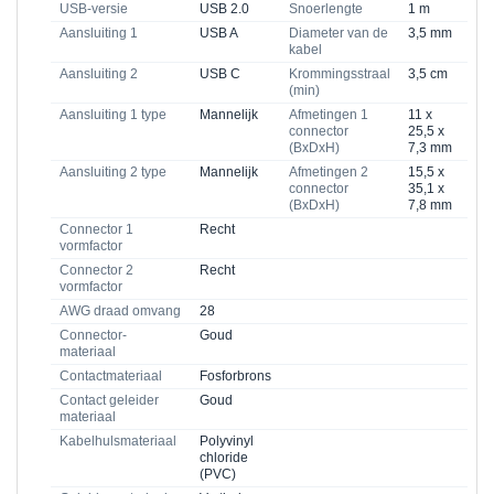
USB-versie
USB 2.0
Snoerlengte
1 m
Aansluiting 1
USB A
Diameter van de
3,5 mm
kabel
Aansluiting 2
USB C
Krommingsstraal
3,5 cm
(min)
Aansluiting 1 type
Mannelijk
Afmetingen 1
11 x
connector
25,5 x
(BxDxH)
7,3 mm
Aansluiting 2 type
Mannelijk
Afmetingen 2
15,5 x
connector
35,1 x
(BxDxH)
7,8 mm
Connector 1
Recht
vormfactor
Connector 2
Recht
vormfactor
AWG draad omvang
28
Connector-
Goud
materiaal
Contactmateriaal
Fosforbrons
Contact geleider
Goud
materiaal
Kabelhulsmateriaal
Polyvinyl
chloride
(PVC)