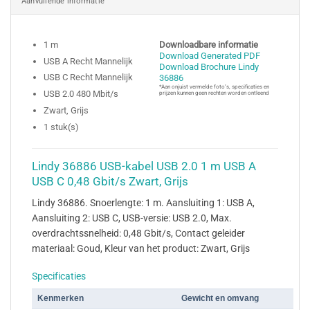
Aanvullende informatie
1 m
Downloadbare informatie
Download Generated PDF
USB A Recht Mannelijk
Download Brochure Lindy
USB C Recht Mannelijk
36886
*Aan onjuist vermelde foto’s, specificaties en
USB 2.0 480 Mbit/s
prijzen kunnen geen rechten worden ontleend
Zwart, Grijs
1 stuk(s)
Lindy 36886 USB-kabel USB 2.0 1 m USB A
USB C 0,48 Gbit/s Zwart, Grijs
Lindy 36886. Snoerlengte: 1 m. Aansluiting 1: USB A,
Aansluiting 2: USB C, USB-versie: USB 2.0, Max.
overdrachtssnelheid: 0,48 Gbit/s, Contact geleider
materiaal: Goud, Kleur van het product: Zwart, Grijs
Specificaties
Kenmerken
Gewicht en omvang