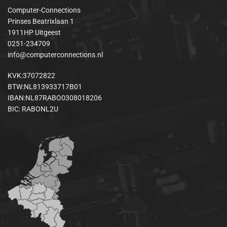
Computer-Connections
Prinses Beatrixlaan 1
1911HP Uitgeest
0251-234709
info@computerconnections.nl
KVK:37072822
BTW:NL813933717B01
IBAN:NL87RABO0308018206
BIC: RABONL2U