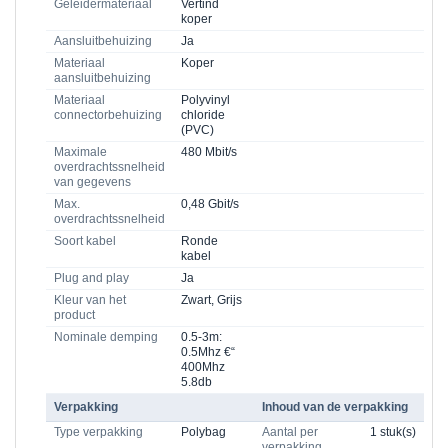
Geleidermateriaal
Vertind
koper
Aansluitbehuizing
Ja
Materiaal
Koper
aansluitbehuizing
Materiaal
Polyvinyl
connectorbehuizing
chloride
(PVC)
Maximale
480 Mbit/s
overdrachtssnelheid
van gegevens
Max.
0,48 Gbit/s
overdrachtssnelheid
Soort kabel
Ronde
kabel
Plug and play
Ja
Kleur van het
Zwart, Grijs
product
Nominale demping
0.5-3m:
0.5Mhz €“
400Mhz
5.8db
Verpakking
Inhoud van de verpakking
Type verpakking
Polybag
Aantal per
1 stuk(s)
verpakking