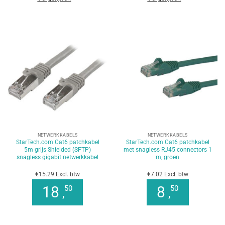
NETWERKKABELS
NETWERKKABELS
StarTech.com Cat6 patchkabel
StarTech.com Cat6 patchkabel
5m grijs Shielded (SFTP)
met snagless RJ45 connectors 1
snagless gigabit netwerkkabel
m, groen
€15.29 Excl. btw
€7.02 Excl. btw
18
8
50
50
,
,