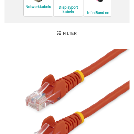
Netwerkkabels
Displayport
kabels
InfiniBand en
Interne U
Glasvezelkabel
kabels
s
FILTER