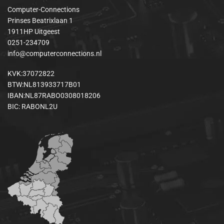
Computer-Connections
Prinses Beatrixlaan 1
1911HP Uitgeest
0251-234709
info@computerconnections.nl
KVK:37072822
BTW:NL813933717B01
IBAN:NL87RABO0308018206
BIC: RABONL2U