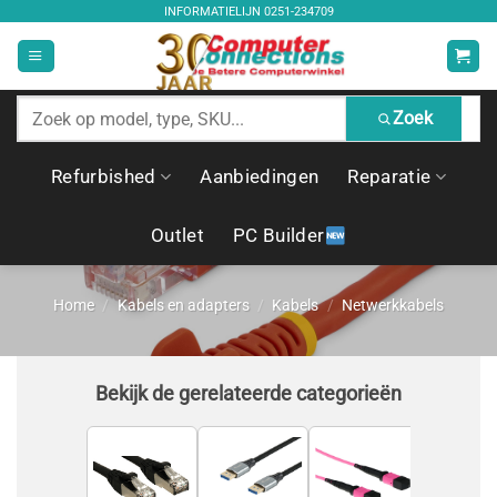
Ga
INFORMATIELIJN
0251-234709
naar
inhoud
Zoek
Zoek
producten
Refurbished
Aanbiedingen
Reparatie
Outlet
PC Builder
Home
/
Kabels en adapters
/
Kabels
/
Netwerkkabels
Bekijk de gerelateerde categorieën