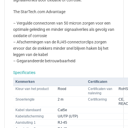
signaalverlies door oxidatie of corrosie.
The StarTech.com Advantage
– Vergulde connectoren van 50 micron zorgen voor een
optimale geleiding en minder signaalverlies als gevolg van
oxidatie of corrosie
– Afschermingen van de RJ45-connectorclips zorgen
ervoor dat de stekkers minder snel blijven haken bij het
leggen van de kabel
– Gegarandeerde betrouwbaarheid
Specificaties
Kenmerken
Certificaten
Kleur van het product
Rood
Certificaten van
RoHS
naleving
Snoerlengte
2 m
Certificering
CE,
REA
Kabel standaard
Cat5e
Kabelafscherming
U/UTP (UTP)
Aansluiting 1
RJ-45