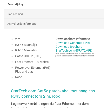
Beschrijving
Doe een bod
Aanvullende informatie
2 m
Downloadbare informatie
Download Generated PDF
RJ-45 Mannelijk
Download Brochure
RJ-45 Mannelijk
StarTech.com 45PAT2MRD
*Aan onjuist vermelde foto’s, specificaties en
Cat5e U/UTP (UTP)
prijzen kunnen geen rechten worden ontleend
Fast Ethernet 100 Mbit/s
Power over Ethernet (PoE)
Plug and play
Rood
StarTech.com Cat5e patchkabel met snagless
RJ45 connectors 2 m, rood
Leg netwerkverbindingen via Fast Ethernet met deze