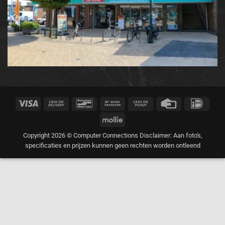
Visa
Cash
Bancontact
Bank
Cash
Credit
IDeal
On
Transfer
on
Card
Mollie
Delivery
Pickup
Copyright 2026 © Computer Connections Disclaimer: Aan foto's,
specificaties en prijzen kunnen geen rechten worden ontleend