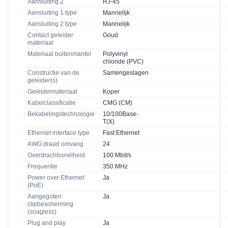
Aansluiting 2
RJ-45
Aansluiting 1 type
Mannelijk
Aansluiting 2 type
Mannelijk
Contact geleider
Goud
materiaal
Materiaal buitenmantel
Polyvinyl
chloride (PVC)
Constructie van de
Samengeslagen
geleider(s)
Geleidermateriaal
Koper
Kabelclassificatie
CMG (CM)
Bekabelingstechnologie
10/100Base-
T(X)
Ethernet interface type
Fast Ethernet
AWG draad omvang
24
Overdrachtssnelheid
100 Mbit/s
Frequentie
350 MHz
Power over Ethernet
Ja
(PoE)
Aangegoten
Ja
clipbescherming
(snagless)
Plug and play
Ja