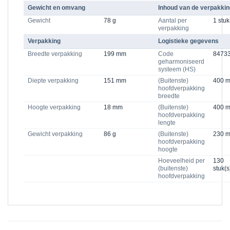
Gewicht en omvang
Inhoud van de verpakkin
Gewicht
78 g
Aantal per
1 stuk
verpakking
Verpakking
Logistieke gegevens
Breedte verpakking
199 mm
Code
8473
geharmoniseerd
systeem (HS)
Diepte verpakking
151 mm
(Buitenste)
400 
hoofdverpakking
breedte
Hoogte verpakking
18 mm
(Buitenste)
400 
hoofdverpakking
lengte
Gewicht verpakking
86 g
(Buitenste)
230 
hoofdverpakking
hoogte
Hoeveelheid per
130
(buitenste)
stuk(s
hoofdverpakking