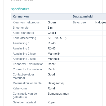
Specificaties
Kenmerken
Duurzaamheid
Kleur van het product
Groen
Bevat geen
Haloge
Snoerlengte
1 m
Kabel standaard
Cat8.1
Kabelafscherming
S/FTP (S-STP)
Aansluiting 1
RJ-45
Aansluiting 2
RJ-45
Aansluiting 1 type
Mannelijk
Aansluiting 2 type
Mannelijk
Connector 1 vormfactor
Recht
Connector 2 vormfactor
Recht
Contact geleider
Goud
materiaal
Materiaal buitenmantel
Halogeenvrij
Kabelvorm
Rond
Constructie van de
Samengeslagen
geleider(s)
Geleidermateriaal
Koper