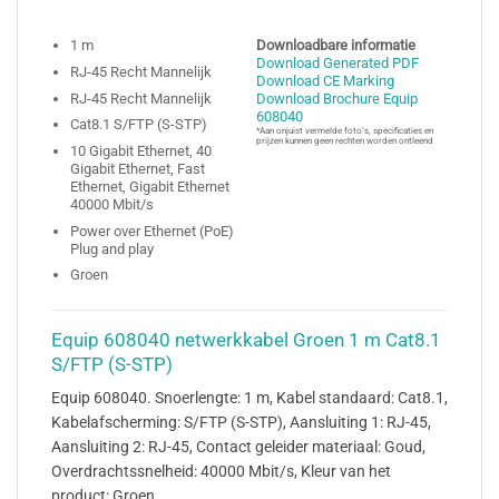
1 m
Downloadbare informatie
Download Generated PDF
RJ-45 Recht Mannelijk
Download CE Marking
RJ-45 Recht Mannelijk
Download Brochure Equip
608040
Cat8.1 S/FTP (S-STP)
*Aan onjuist vermelde foto’s, specificaties en
prijzen kunnen geen rechten worden ontleend
10 Gigabit Ethernet, 40
Gigabit Ethernet, Fast
Ethernet, Gigabit Ethernet
40000 Mbit/s
Power over Ethernet (PoE)
Plug and play
Groen
Equip 608040 netwerkkabel Groen 1 m Cat8.1
S/FTP (S-STP)
Equip 608040. Snoerlengte: 1 m, Kabel standaard: Cat8.1,
Kabelafscherming: S/FTP (S-STP), Aansluiting 1: RJ-45,
Aansluiting 2: RJ-45, Contact geleider materiaal: Goud,
Overdrachtssnelheid: 40000 Mbit/s, Kleur van het
product: Groen