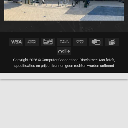
Visa
Cash
Bancontact
Bank
Cash
Credit
IDeal
On
Transfer
on
Card
Mollie
Delivery
Pickup
Copyright 2026 © Computer Connections Disclaimer: Aan foto's,
specificaties en prijzen kunnen geen rechten worden ontleend