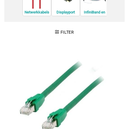
Netwerkkabels
Displayport
InfiniBand en
Interne U
kabels
Glasvezelkabel
kabels
s
FILTER