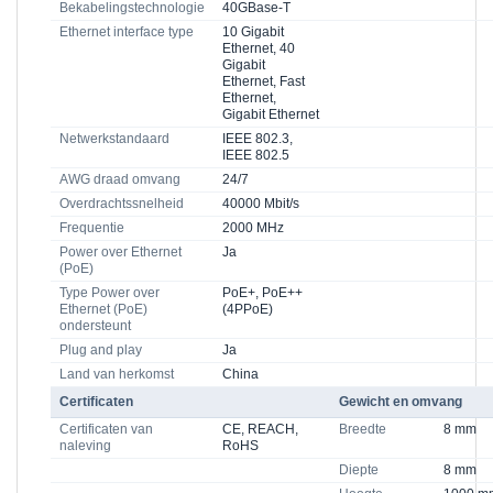
Bekabelingstechnologie
40GBase-T
Ethernet interface type
10 Gigabit
Ethernet, 40
Gigabit
Ethernet, Fast
Ethernet,
Gigabit Ethernet
Netwerkstandaard
IEEE 802.3,
IEEE 802.5
AWG draad omvang
24/7
Overdrachtssnelheid
40000 Mbit/s
Frequentie
2000 MHz
Power over Ethernet
Ja
(PoE)
Type Power over
PoE+, PoE++
Ethernet (PoE)
(4PPoE)
ondersteunt
Plug and play
Ja
Land van herkomst
China
Certificaten
Gewicht en omvang
Certificaten van
CE, REACH,
Breedte
8 mm
naleving
RoHS
Diepte
8 mm