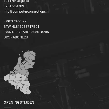
1911HP Uitgeest
0251-234709
info@computerconnections.nl
KVK:37072822
BTW:NL813933717B01
IBAN:NL87RABO0308018206
BIC: RABONL2U
OPENINGSTIJDEN