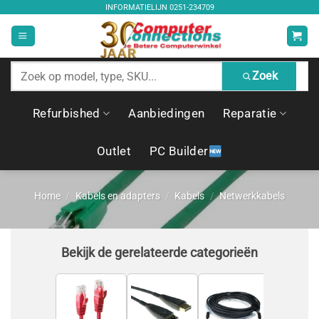
Ga
INFORMATIELIJN
0251-234709
naar
inhoud
Zoek
Zoek
producten
Refurbished
Aanbiedingen
Reparatie
Outlet
PC Builder
Home
/
Kabels en adapters
/
Kabels
/
Netwerkkabels
Bekijk de gerelateerde categorieën