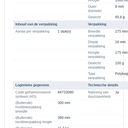
Hoogte
1000 m
Outer
8 mm
diameter
Gewicht
85,6 g
Inhoud van de verpakking
Verpakking
Aantal per verpakking
1 stuk(s)
Breedte
275 mm
verpakking
Diepte
16 mm
verpakking
Hoogte
175 mm
verpakking
Gewicht
100 g
verpakking
Type
Polybag
verpakking
Logistieke gegevens
Technische details
Code geharmoniseerd
84733080
Naleving van
Ja
systeem (HS)
duurzaamheid
(Buitenste)
300 mm
hoofdverpakking
breedte
(Buitenste)
380 mm
hoofdverpakking lengte