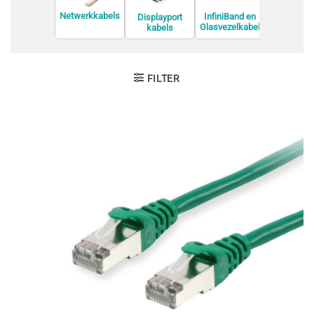
Netwerkkabels
InfiniBand en
Displayport
Glasvezelkabel
kabels
Interne U
s
kabels
FILTER