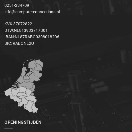
0251-234709
info@computerconnections.nl
KVK:37072822
BTW:NL813933717B01
IBAN:NL87RABO0308018206
BIC: RABONL2U
OPENINGSTIJDEN