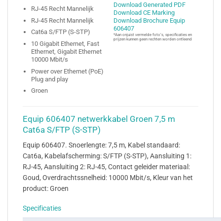
Download Generated PDF
RJ-45 Recht Mannelijk
Download CE Marking
RJ-45 Recht Mannelijk
Download Brochure Equip
606407
Cat6a S/FTP (S-STP)
*Aan onjuist vermelde foto’s, specificaties en
prijzen kunnen geen rechten worden ontleend
10 Gigabit Ethernet, Fast
Ethernet, Gigabit Ethernet
10000 Mbit/s
Power over Ethernet (PoE)
Plug and play
Groen
Equip 606407 netwerkkabel Groen 7,5 m
Cat6a S/FTP (S-STP)
Equip 606407. Snoerlengte: 7,5 m, Kabel standaard:
Cat6a, Kabelafscherming: S/FTP (S-STP), Aansluiting 1:
RJ-45, Aansluiting 2: RJ-45, Contact geleider materiaal:
Goud, Overdrachtssnelheid: 10000 Mbit/s, Kleur van het
product: Groen
Specificaties