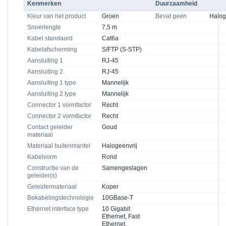
Kenmerken
Duurzaamheid
Kleur van het product
Groen
Bevat geen
Halo
Snoerlengte
7,5 m
Kabel standaard
Cat6a
Kabelafscherming
S/FTP (S-STP)
Aansluiting 1
RJ-45
Aansluiting 2
RJ-45
Aansluiting 1 type
Mannelijk
Aansluiting 2 type
Mannelijk
Connector 1 vormfactor
Recht
Connector 2 vormfactor
Recht
Contact geleider
Goud
materiaal
Materiaal buitenmantel
Halogeenvrij
Kabelvorm
Rond
Constructie van de
Samengeslagen
geleider(s)
Geleidermateriaal
Koper
Bekabelingstechnologie
10GBase-T
Ethernet interface type
10 Gigabit
Ethernet, Fast
Ethernet,