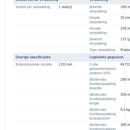
Aantal per verpakking
1 stuk(s)
Breedte
180 
verpakking
Diepte
35 m
verpakking
Hoogte
230 
verpakking
Gewicht
137 g
verpakking
Type verpakking
Polyb
Overige specificaties
Logistieke gegevens
Buitendiameter isolatie
1,05 mm
Code
8473
geharmoniseerd
systeem (HS)
(Buitenste)
290 
hoofdverpakking
breedte
(Buitenste)
350 
hoofdverpakking
lengte
(Buitenste)
9,4 kg
hoofdverpakking
brutogewicht
(Buitenste)
380 
hoofdverpakking