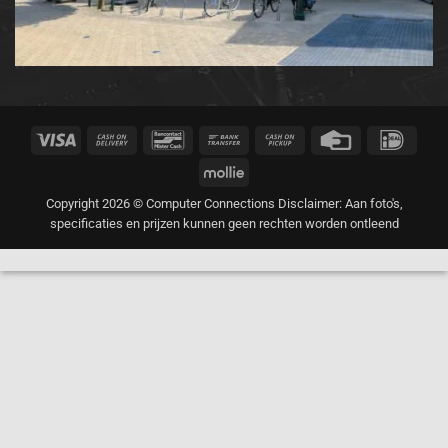
Visa
Cash
Bancontact
Bank
Cash
Credit
IDeal
On
Transfer
on
Card
Mollie
Delivery
Pickup
Copyright 2026 © Computer Connections Disclaimer: Aan foto's,
specificaties en prijzen kunnen geen rechten worden ontleend