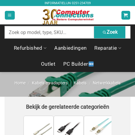
Ga
INFORMATIELIJN
0251-234709
naar
inhoud
Zoek
Zoek
producten
Refurbished
Aanbiedingen
Reparatie
Outlet
PC Builder
Home
/
Kabels en adapters
/
Kabels
/
Netwerkkabels
Bekijk de gerelateerde categorieën