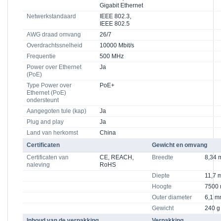
Gigabit Ethernet
Netwerkstandaard
IEEE 802.3,
IEEE 802.5
AWG draad omvang
26/7
Overdrachtssnelheid
10000 Mbit/s
Frequentie
500 MHz
Power over Ethernet
Ja
(PoE)
Type Power over
PoE+
Ethernet (PoE)
ondersteunt
Aangegoten tule (kap)
Ja
Plug and play
Ja
Land van herkomst
China
Certificaten
Gewicht en omvang
Certificaten van
CE, REACH,
Breedte
8,34
naleving
RoHS
Diepte
11,7 
Hoogte
7500
Outer diameter
6,1 
Gewicht
240 g
Inhoud van de verpakking
Verpakking