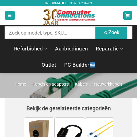
Ga
INFORMATIELIJN
0251-234709
naar
inhoud
Zoek
Zoek
producten
Refurbished
Aanbiedingen
Reparatie
Outlet
PC Builder
Home
/
Kabels en adapters
/
Kabels
/
Netwerkkabels
Bekijk de gerelateerde categorieën