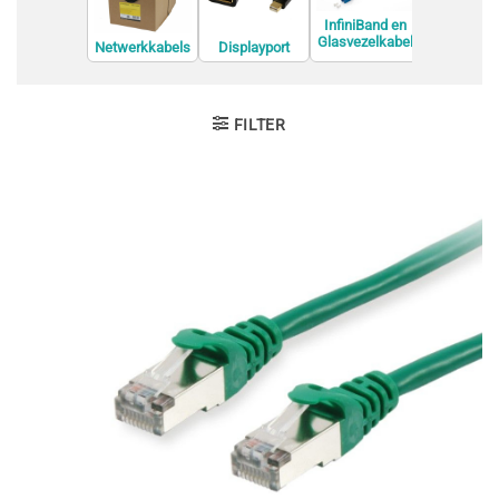
InfiniBand en
Glasvezelkabel
Netwerkkabels
Displayport
Interne U
s
kabels
kabels
FILTER