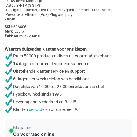
-RJ-45 Recht Mannelijk
-Cat6a S/FTP (S-STP)
-10 Gigabit Ethernet, Fast Ethernet, Gigabit Ethernet 10000 Mbit/s
-Power over Ethernet (PoE) Plug and play
-Groen
SKU:
606406
Merk:
Equip
EAN:
4015867204610
Waarom duizenden klanten voor ons kiezen:
Ruim 50000 producten direct uit voorraad leverbaar
14 dagen retourrecht voor consumenten
Uitstekende klantenservice en support
6 dagen per week telefonisch bereikbaar
Dagelijks van 10:00 tot 23:00 bereikbaar via chat
Fysieke winkel sinds 1995
Levering aan Nederland en België
Klanten
beoordelen
ons met een 9.4
Magazijn
Op voorraad online