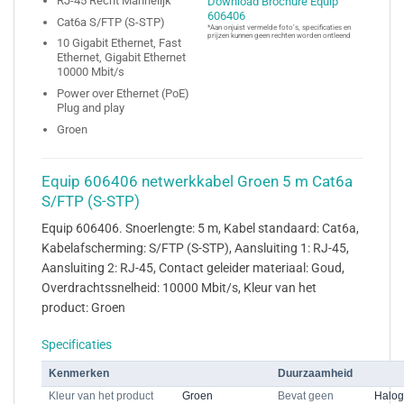
RJ-45 Recht Mannelijk
Download Brochure Equip
606406
Cat6a S/FTP (S-STP)
*Aan onjuist vermelde foto’s, specificaties en
prijzen kunnen geen rechten worden ontleend
10 Gigabit Ethernet, Fast
Ethernet, Gigabit Ethernet
10000 Mbit/s
Power over Ethernet (PoE)
Plug and play
Groen
Equip 606406 netwerkkabel Groen 5 m Cat6a
S/FTP (S-STP)
Equip 606406. Snoerlengte: 5 m, Kabel standaard: Cat6a,
Kabelafscherming: S/FTP (S-STP), Aansluiting 1: RJ-45,
Aansluiting 2: RJ-45, Contact geleider materiaal: Goud,
Overdrachtssnelheid: 10000 Mbit/s, Kleur van het
product: Groen
Specificaties
Kenmerken
Duurzaamheid
Kleur van het product
Groen
Bevat geen
Halo