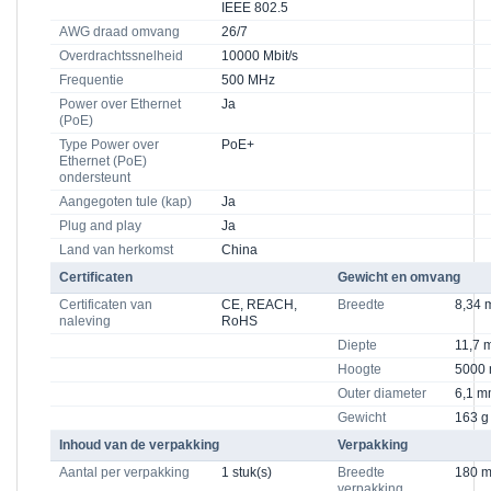
IEEE 802.5
AWG draad omvang
26/7
Overdrachtssnelheid
10000 Mbit/s
Frequentie
500 MHz
Power over Ethernet
Ja
(PoE)
Type Power over
PoE+
Ethernet (PoE)
ondersteunt
Aangegoten tule (kap)
Ja
Plug and play
Ja
Land van herkomst
China
Certificaten
Gewicht en omvang
Certificaten van
CE, REACH,
Breedte
8,34
naleving
RoHS
Diepte
11,7 
Hoogte
5000
Outer diameter
6,1 
Gewicht
163 g
Inhoud van de verpakking
Verpakking
Aantal per verpakking
1 stuk(s)
Breedte
180 
verpakking