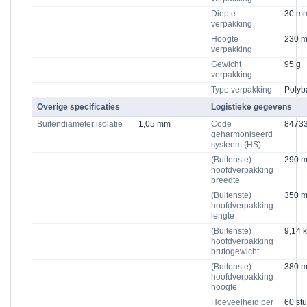
Diepte
30 m
verpakking
Hoogte
230 
verpakking
Gewicht
95 g
verpakking
Type verpakking
Polyb
Overige specificaties
Logistieke gegevens
Buitendiameter isolatie
1,05 mm
Code
8473
geharmoniseerd
systeem (HS)
(Buitenste)
290 
hoofdverpakking
breedte
(Buitenste)
350 
hoofdverpakking
lengte
(Buitenste)
9,14 
hoofdverpakking
brutogewicht
(Buitenste)
380 
hoofdverpakking
hoogte
Hoeveelheid per
60 stu