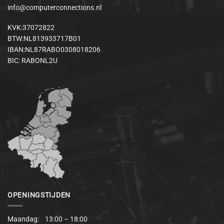
info@computerconnections.nl
KVK:37072822
BTW:NL813933717B01
IBAN:NL87RABO0308018206
BIC: RABONL2U
OPENINGSTIJDEN
Maandag: 13:00 – 18:00