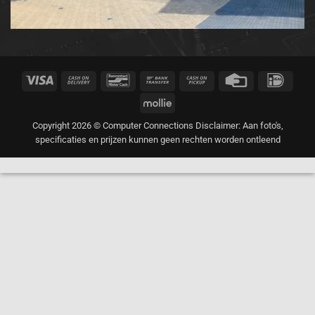
Visa
Cash
Bancontact
Bank
Cash
Credit
IDeal
On
Transfer
on
Card
Mollie
Delivery
Pickup
Copyright 2026 © Computer Connections Disclaimer: Aan foto's,
specificaties en prijzen kunnen geen rechten worden ontleend