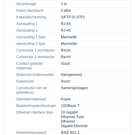
Snoerlengte
5 m
Kabel standaard
Cat6a
Kabelafscherming
S/FTP (S-STP)
Aansluiting 1
RJ-45
Aansluiting 2
RJ-45
Aansluiting 1 type
Mannelijk
Aansluiting 2 type
Mannelijk
Connector 1 vormfactor
Recht
Connector 2 vormfactor
Recht
Contact geleider
Goud
materiaal
Materiaal buitenmantel
Halogeenvrij
Kabelvorm
Rond
Constructie van de
Samengeslagen
geleider(s)
Geleidermateriaal
Koper
Bekabelingstechnologie
10GBase-T
Ethernet interface type
10 Gigabit
Ethernet, Fast
Ethernet,
Gigabit Ethernet
Netwerkstandaard
IEEE 802.3,