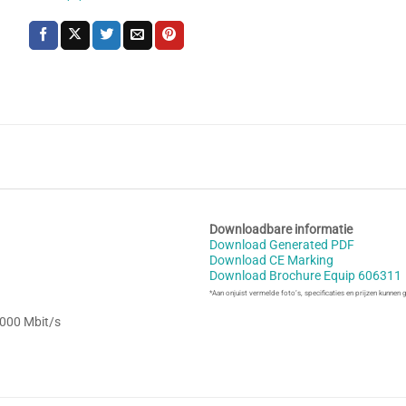
Downloadbare informatie
Download Generated PDF
Download CE Marking
Download Brochure Equip 606311
*Aan onjuist vermelde foto’s, specificaties en prijzen kunnen
0000 Mbit/s