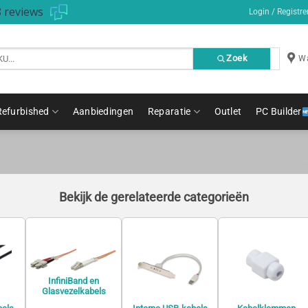
 reviews
Login / Registre
Zoek
Wa
Refurbished
Aanbiedingen
Reparatie
Outlet
PC Builder
Bekijk de gerelateerde categorieën
InfiniBand en
Glasvezelkabels