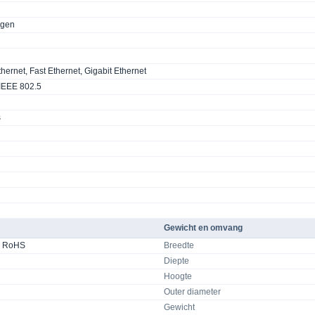
agen
thernet, Fast Ethernet, Gigabit Ethernet
 IEEE 802.5
s
Gewicht en omvang
, RoHS
Breedte
Diepte
Hoogte
Outer diameter
Gewicht