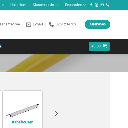
ren
Hulp Hoek
Klantenservice
Reparatie’s
ar zitten we
E-mail
0251234709
Afrekenen
€
0.00
Kabelkousen
USB-kabels