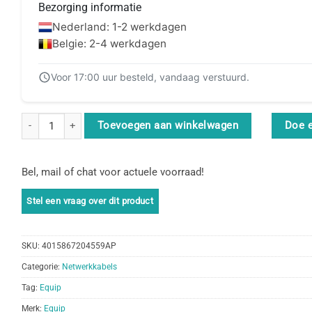
Bezorging informatie
Nederland: 1-2 werkdagen
Belgie: 2-4 werkdagen
Voor 17:00 uur besteld, vandaag verstuurd.
Equip 606311 netwerkkabel Geel 30 m Cat6a S/FTP (S-STP) aantal
Toevoegen aan winkelwagen
Doe 
Bel, mail of chat voor actuele voorraad!
SKU:
4015867204559AP
Categorie:
Netwerkkabels
Tag:
Equip
Merk:
Equip