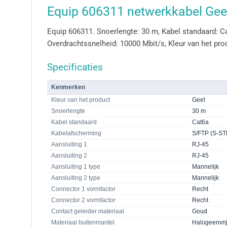
Equip 606311 netwerkkabel Gee
Equip 606311. Snoerlengte: 30 m, Kabel standaard: Cat
Overdrachtssnelheid: 10000 Mbit/s, Kleur van het pro
Specificaties
Kenmerken
Kleur van het product
Geel
Snoerlengte
30 m
Kabel standaard
Cat6a
Kabelafscherming
S/FTP (S-ST
Aansluiting 1
RJ-45
Aansluiting 2
RJ-45
Aansluiting 1 type
Mannelijk
Aansluiting 2 type
Mannelijk
Connector 1 vormfactor
Recht
Connector 2 vormfactor
Recht
Contact geleider materiaal
Goud
Materiaal buitenmantel
Halogeenvri