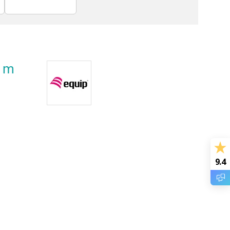
SCSI-kabels
0 m
9.4