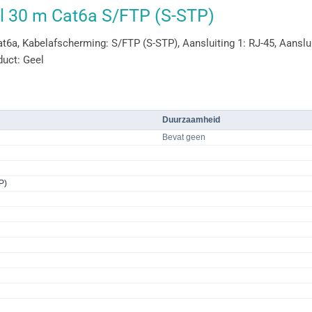
l 30 m Cat6a S/FTP (S-STP)
6a, Kabelafscherming: S/FTP (S-STP), Aansluiting 1: RJ-45, Aanslui
duct: Geel
Duurzaamheid
Bevat geen
P)
j