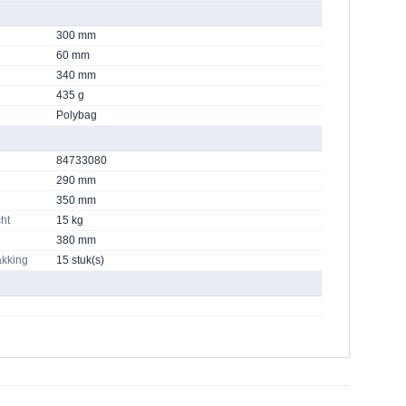
300 mm
60 mm
340 mm
435 g
Polybag
84733080
290 mm
350 mm
ht
15 kg
380 mm
akking
15 stuk(s)