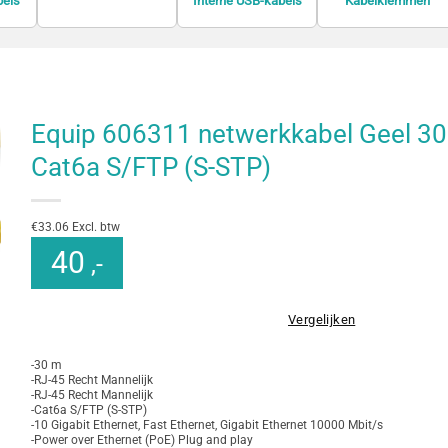
bels
Interne USB-kabels
Kabelklemmen
Equip 606311 netwerkkabel Geel 3
Cat6a S/FTP (S-STP)
€33.06 Excl. btw
40
,-
Vergelijken
-30 m
-RJ-45 Recht Mannelijk
-RJ-45 Recht Mannelijk
-Cat6a S/FTP (S-STP)
-10 Gigabit Ethernet, Fast Ethernet, Gigabit Ethernet 10000 Mbit/s
-Power over Ethernet (PoE) Plug and play