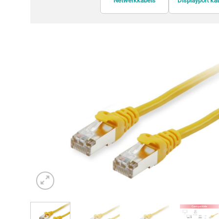
Netwerkkabels
Displayport ka