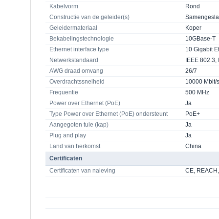
Kabelvorm
Rond
Constructie van de geleider(s)
Samengesl
Geleidermateriaal
Koper
Bekabelingstechnologie
10GBase-T
Ethernet interface type
10 Gigabit E
Netwerkstandaard
IEEE 802.3,
AWG draad omvang
26/7
Overdrachtssnelheid
10000 Mbit/
Frequentie
500 MHz
Power over Ethernet (PoE)
Ja
Type Power over Ethernet (PoE) ondersteunt
PoE+
Aangegoten tule (kap)
Ja
Plug and play
Ja
Land van herkomst
China
Certificaten
Certificaten van naleving
CE, REACH