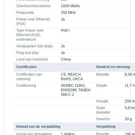
Overdrachtssnelheid
1000 Mbit/s
Frequentie
250 MHz
Power over Ethernet
Ja
(PoE)
Type Power over
PoE+
Ethernet (PoE)
ondersteunt
Aangegoten tule (kap)
Ja
Plug and play
Ja
Land van herkomst
China
Certificaten
Gewicht en omvang
Certificaten van
CE, REACH,
Breedte
8,34 
naleving
RoHS, UKCA
Certificering
ISO/IEC 11801,
Diepte
11,7 
EN50288, TIA/EIA
568-C.2
Hoogte
250 
Outer
5,8 m
diameter
Gewicht
20 g
Inhoud van de verpakking
Verpakking
Aantal per verpakking
1 stuk(s)
Breedte
140 