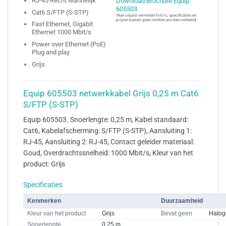
RJ-45 Recht Mannelijk
Download Brochure Equip
605503
Cat6 S/FTP (S-STP)
*Aan onjuist vermelde foto’s, specificaties en
prijzen kunnen geen rechten worden ontleend
Fast Ethernet, Gigabit
Ethernet 1000 Mbit/s
Power over Ethernet (PoE)
Plug and play
Grijs
Equip 605503 netwerkkabel Grijs 0,25 m Cat6
S/FTP (S-STP)
Equip 605503. Snoerlengte: 0,25 m, Kabel standaard:
Cat6, Kabelafscherming: S/FTP (S-STP), Aansluiting 1:
RJ-45, Aansluiting 2: RJ-45, Contact geleider materiaal:
Goud, Overdrachtssnelheid: 1000 Mbit/s, Kleur van het
product: Grijs
Specificaties
Kenmerken
Duurzaamheid
Kleur van het product
Grijs
Bevat geen
Halog
Snoerlengte
0,25 m