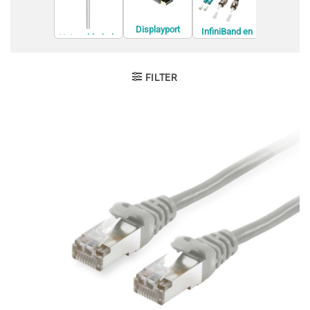
Displayport
Interne U
InfiniBand en
Netwerkkabels
kabels
kabels
Glasvezelkabel
s
FILTER