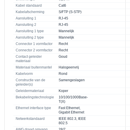
Kabel standaard
Cat6
Kabelafscherming
S/FTP (S-STP)
Aansluiting 1
RJ-45
Aansluiting 2
RJ-45
Aansluiting 1 type
Mannelijk
Aansluiting 2 type
Mannelijk
Connector 1 vormfactor
Recht
Connector 2 vormfactor
Recht
Contact geleider
Goud
materiaal
Materiaal buitenmantel
Halogeenvrij
Kabelvorm
Rond
Constructie van de
Samengeslagen
geleider(s)
Geleidermateriaal
Koper
Bekabelingstechnologie
10/100/1000Base-
T(X)
Ethernet interface type
Fast Ethernet,
Gigabit Ethernet
Netwerkstandaard
IEEE 802.3, IEEE
802.5
AWG draad omvang
28/7