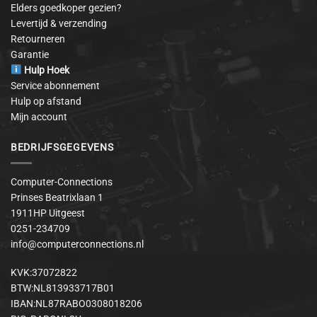
Elders goedkoper gezien?
Levertijd & verzending
Retourneren
Garantie
Hulp Hoek
Service abonnement
Hulp op afstand
Mijn account
BEDRIJFSGEGEVENS
Computer-Connections
Prinses Beatrixlaan 1
1911HP Uitgeest
0251-234709
info@computerconnections.nl
KVK:37072822
BTW:NL813933717B01
IBAN:NL87RABO0308018206