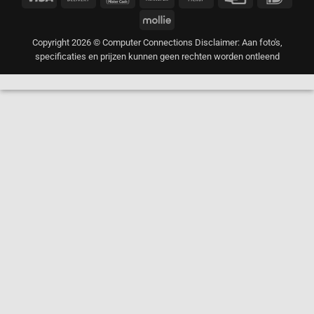
On
Transfer
on
Card
Mollie
Delivery
Pickup
Copyright 2026 © Computer Connections Disclaimer: Aan foto's,
specificaties en prijzen kunnen geen rechten worden ontleend