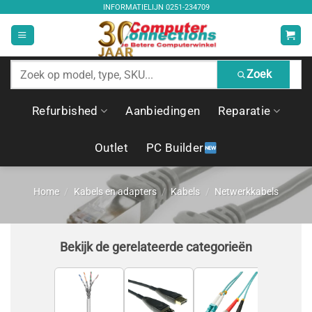
Ga
INFORMATIELIJN
0251-234709
naar
inhoud
Zoek
Zoek
producten
Refurbished
Aanbiedingen
Reparatie
Outlet
PC Builder
Home
/
Kabels en adapters
/
Kabels
/
Netwerkkabels
Bekijk de gerelateerde categorieën