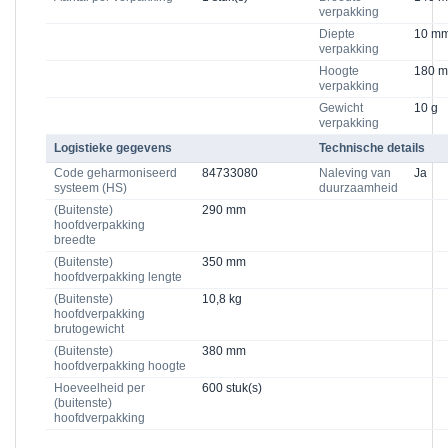
verpakking
Diepte
10 m
verpakking
Hoogte
180 
verpakking
Gewicht
10 g
verpakking
Logistieke gegevens
Technische details
Code geharmoniseerd
84733080
Naleving van
Ja
systeem (HS)
duurzaamheid
(Buitenste)
290 mm
hoofdverpakking
breedte
(Buitenste)
350 mm
hoofdverpakking lengte
(Buitenste)
10,8 kg
hoofdverpakking
brutogewicht
(Buitenste)
380 mm
hoofdverpakking hoogte
Hoeveelheid per
600 stuk(s)
(buitenste)
hoofdverpakking