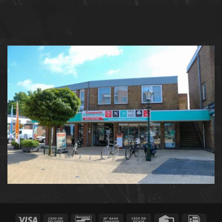
Visa
Cash
Bancontact
Bank
Cash
Credit
IDeal