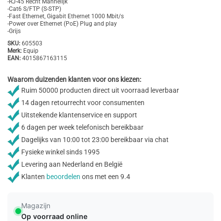
-RJ-45 Recht Mannelijk
-Cat6 S/FTP (S-STP)
-Fast Ethernet, Gigabit Ethernet 1000 Mbit/s
-Power over Ethernet (PoE) Plug and play
-Grijs
SKU:
605503
Merk:
Equip
EAN:
4015867163115
Waarom duizenden klanten voor ons kiezen:
Ruim 50000 producten direct uit voorraad leverbaar
14 dagen retourrecht voor consumenten
Uitstekende klantenservice en support
6 dagen per week telefonisch bereikbaar
Dagelijks van 10:00 tot 23:00 bereikbaar via chat
Fysieke winkel sinds 1995
Levering aan Nederland en België
Klanten
beoordelen
ons met een 9.4
Magazijn
Op voorraad online