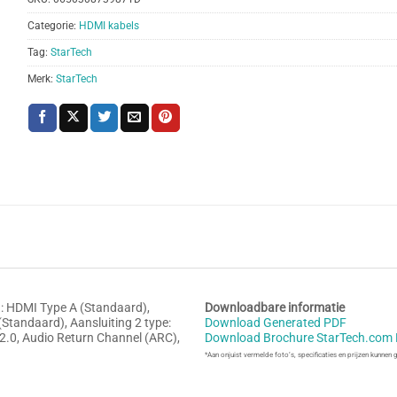
Categorie:
HDMI kabels
Tag:
StarTech
Merk:
StarTech
: HDMI Type A (Standaard),
Downloadbare informatie
(Standaard), Aansluiting 2 type:
Download Generated PDF
 2.0, Audio Return Channel (ARC),
Download Brochure StarTech.c
*Aan onjuist vermelde foto’s, specificaties en prijzen kunnen