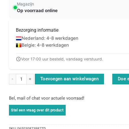
Magazijn
Op voorraad online
Bezorging informatie
Nederland: 4-8 werkdagen
Belgie: 4-8 werkdagen
Voor 17:00 uur besteld, vandaag verstuurd.
StarTech.com HDMM5MP HDMI kabel 5 m HDMI Type A (Standaard)
Toevoegen aan winkelwagen
Doe 
Bel, mail of chat voor actuele voorraad!
SKU:
065030873987TD