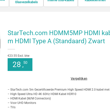
Interne USB-kabels
Kabelklemmen
Glasvezelkabels
StarTech.com HDMM5MP HDMI kab
m HDMI Type A (Standaard) Zwart
€23.55 Excl. btw
28
50
,
Vergelijken
– StarTech.com 5m Gecertificeerde Premium High Speed HDMI 2.0 kabel met 
– High Speed Ultra HD 4K 60Hz HDMI Kabel HDR10
– HDMI Kabel (M/M Connectors)
– Voor UHD Monitors
– TVs