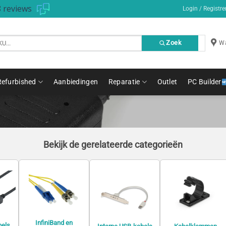
 reviews
Login / Registre
Zoek
Wa
Refurbished
Aanbiedingen
Reparatie
Outlet
PC Builder
Bekijk de gerelateerde categorieën
InfiniBand en
bels