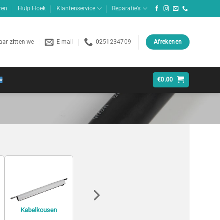
ren
Hulp Hoek
Klantenservice
Reparatie’s
ar zitten we
E-mail
0251234709
Afrekenen
€
0.00
Kabelkousen