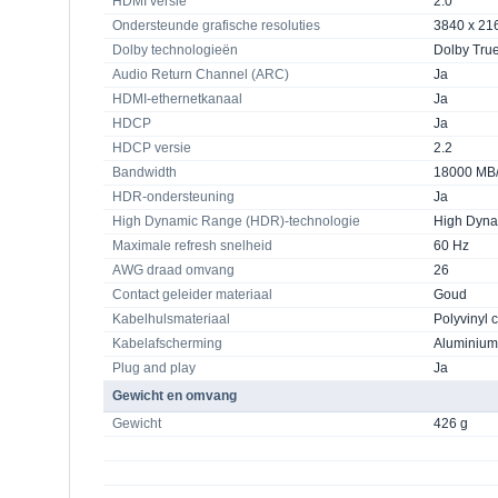
HDMI versie
2.0
Ondersteunde grafische resoluties
3840 x 21
Dolby technologieën
Dolby True
Audio Return Channel (ARC)
Ja
HDMI-ethernetkanaal
Ja
HDCP
Ja
HDCP versie
2.2
Bandwidth
18000 MB
HDR-ondersteuning
Ja
High Dynamic Range (HDR)-technologie
High Dyna
Maximale refresh snelheid
60 Hz
AWG draad omvang
26
Contact geleider materiaal
Goud
Kabelhulsmateriaal
Polyvinyl 
Kabelafscherming
Aluminium 
Plug and play
Ja
Gewicht en omvang
Gewicht
426 g