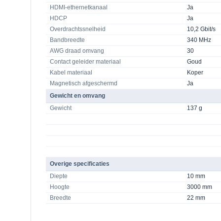
HDMI-ethernetkanaal
Ja
HDCP
Ja
Overdrachtssnelheid
10,2 Gbit/s
Bandbreedte
340 MHz
AWG draad omvang
30
Contact geleider materiaal
Goud
Kabel materiaal
Koper
Magnetisch afgeschermd
Ja
Gewicht en omvang
Gewicht
137 g
Overige specificaties
Diepte
10 mm
Hoogte
3000 mm
Breedte
22 mm