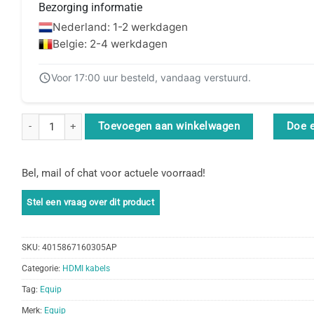
Bezorging informatie
Nederland: 1-2 werkdagen
Belgie: 2-4 werkdagen
Voor 17:00 uur besteld, vandaag verstuurd.
Equip 119343 HDMI 2.0 High Speed Kabel, Dual Color, 3,0 m, 4K/60
Toevoegen aan winkelwagen
Doe 
Bel, mail of chat voor actuele voorraad!
SKU:
4015867160305AP
Categorie:
HDMI kabels
Tag:
Equip
Merk:
Equip