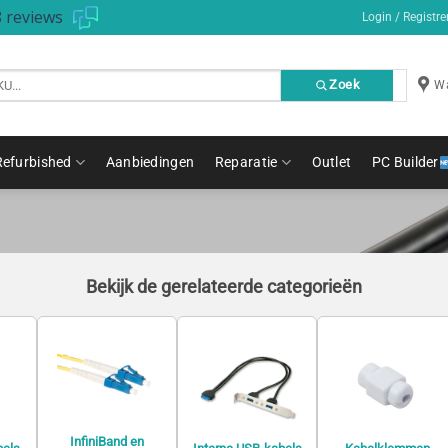
 reviews
Login / Registre
Zoek
Wa
Refurbished
Aanbiedingen
Reparatie
Outlet
PC Builder
Bekijk de gerelateerde categorieën
InfiniBand en