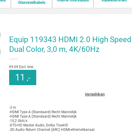
bels
Interne USB-kabels
Kabelklemmen
Glasvezelkabels
Equip 119343 HDMI 2.0 High Speed 
Dual Color, 3,0 m, 4K/60Hz
€9.09 Excl. btw
11
,-
Vergelijken
-3 m
-HDMI Type A (Standaard) Recht Mannelijk
-HDMI Type A (Standaard) Recht Mannelijk
-10,2 Gbit/s
-DTS-HD Master Audio, Dolby TrueHD
-3D Audio Return Channel (ARC) HDMI-ethernetkanaal