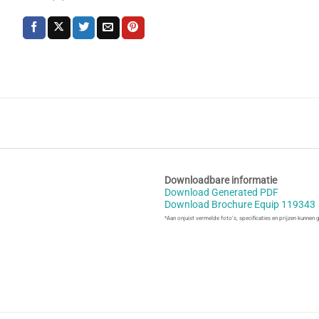
Downloadbare informatie
Download Generated PDF
Download Brochure Equip 119343
*Aan onjuist vermelde foto’s, specificaties en prijzen kunnen