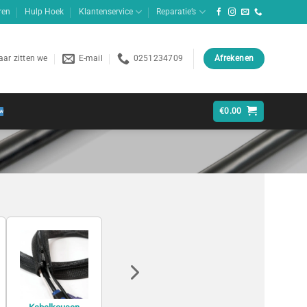
ren
Hulp Hoek
Klantenservice
Reparatie’s
ar zitten we
E-mail
0251234709
Afrekenen
€
0.00
Netwerkkabels