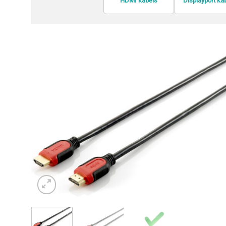
HDMI kabels
Displayport ka