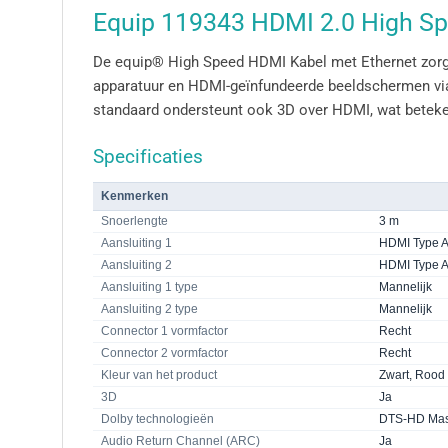
Equip 119343 HDMI 2.0 High Spe
De equip® High Speed HDMI Kabel met Ethernet zorgt 
apparatuur en HDMI-geïnfundeerde beeldschermen via 
standaard ondersteunt ook 3D over HDMI, wat beteken
Specificaties
Kenmerken
Snoerlengte
3 m
Aansluiting 1
HDMI Type A
Aansluiting 2
HDMI Type A
Aansluiting 1 type
Mannelijk
Aansluiting 2 type
Mannelijk
Connector 1 vormfactor
Recht
Connector 2 vormfactor
Recht
Kleur van het product
Zwart, Rood
3D
Ja
Dolby technologieën
DTS-HD Mast
Audio Return Channel (ARC)
Ja