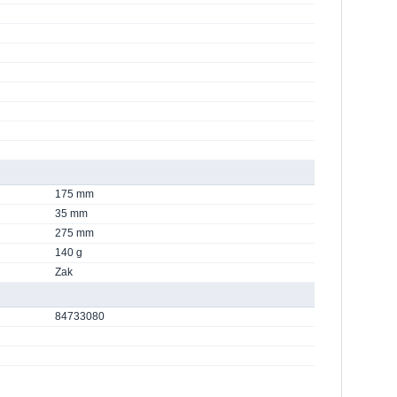
175 mm
35 mm
275 mm
140 g
Zak
84733080