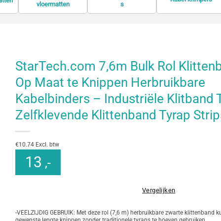
atten
vloermatten
s
StarTech.com 7,6m Bulk Rol Klitten
Op Maat te Knippen Herbruikbare
Kabelbinders – Industriële Klitband
Zelfklevende Klittenband Tyrap Stri
€10.74 Excl. btw
13
,-
Vergelijken
-VEELZIJDIG GEBRUIK: Met deze rol (7,6 m) herbruikbare zwarte klittenband k
gewenste lengte knippen zonder traditionele tyraps te hoeven gebruiken