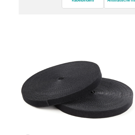
Kabelbinders
Antistatische m