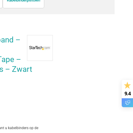
Kabelbinderpistolen
Klittenbanden
N
gereedschapssets
band –
 Tape –
ps – Zwart
9.4
unt u kabelbinders op de