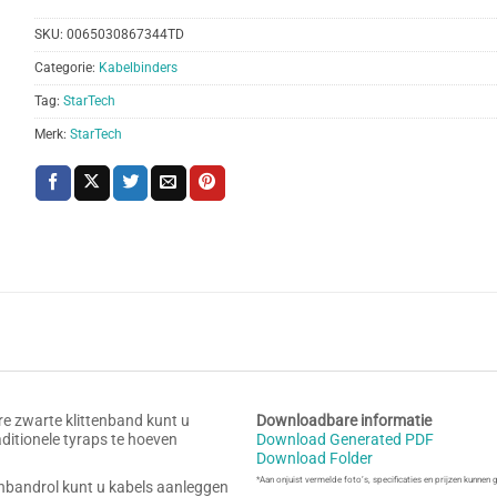
SKU:
0065030867344TD
Categorie:
Kabelbinders
Tag:
StarTech
Merk:
StarTech
e zwarte klittenband kunt u
Downloadbare informatie
ditionele tyraps te hoeven
Download Generated PDF
Download Folder
*Aan onjuist vermelde foto’s, specificaties en prijzen kunnen
nbandrol kunt u kabels aanleggen