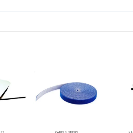
+
+
ERS
KABELBINDERS
KA