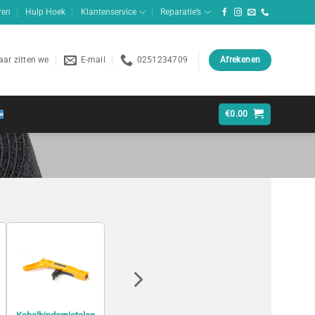
ren
Hulp Hoek
Klantenservice
Reparatie’s
ar zitten we
E-mail
0251234709
Afrekenen
€
0.00
Mechanische