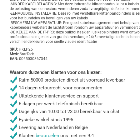
-MINDER KABELBELASTING: Met deze industriële klittenbandrol kunt u kabels
de belasting van connectors verminderen zodat vroegtijdige defecten kunne
-EENVOUDIGE INSTALLATIE: Deze rol met verstelbare klittenbandbinders is ee
voor het bundelen en beveiligen van uw kabels
-BESCHERM UW APPARATUUR: Een goed kabelmanagement met behulp van 
kabelbinders verbetert de luchtstroom rondom uw apparatuur en vermindert 
-DE KEUZE VAN DE IT-PRO: deze bulkrol haak en lus kabelbinders werd ontwo
professionals en geniet van gratis levenslange 24/5 meertalige technische on
verschillende kleuren voor snelle visuele identificatie
SKU:
HKLP25
Merk:
StarTech
EAN:
0065030867344
Waarom duizenden klanten voor ons kiezen:
Ruim 50000 producten direct uit voorraad leverbaar
14 dagen retourrecht voor consumenten
Uitstekende klantenservice en support
6 dagen per week telefonisch bereikbaar
Dagelijks van 10:00 tot 23:00 bereikbaar via chat
Fysieke winkel sinds 1995
Levering aan Nederland en België
Klanten
beoordelen
ons met een 9.4