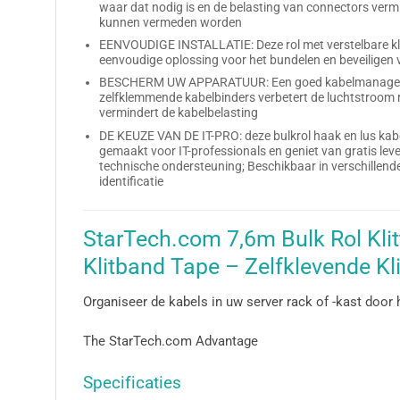
waar dat nodig is en de belasting van connectors verm
kunnen vermeden worden
EENVOUDIGE INSTALLATIE: Deze rol met verstelbare kli
eenvoudige oplossing voor het bundelen en beveiligen
BESCHERM UW APPARATUUR: Een goed kabelmanagem
zelfklemmende kabelbinders verbetert de luchtstroo
vermindert de kabelbelasting
DE KEUZE VAN DE IT-PRO: deze bulkrol haak en lus ka
gemaakt voor IT-professionals en geniet van gratis le
technische ondersteuning; Beschikbaar in verschillende 
identificatie
StarTech.com 7,6m Bulk Rol Kli
Klitband Tape – Zelfklevende Kl
Organiseer de kabels in uw server rack of -kast door
The StarTech.com Advantage
Specificaties