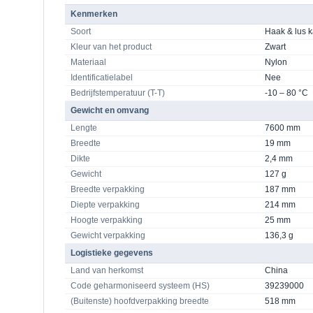
Kenmerken
Soort
Haak & lus 
Kleur van het product
Zwart
Materiaal
Nylon
Identificatielabel
Nee
Bedrijfstemperatuur (T-T)
-10 – 80 °C
Gewicht en omvang
Lengte
7600 mm
Breedte
19 mm
Dikte
2,4 mm
Gewicht
127 g
Breedte verpakking
187 mm
Diepte verpakking
214 mm
Hoogte verpakking
25 mm
Gewicht verpakking
136,3 g
Logistieke gegevens
Land van herkomst
China
Code geharmoniseerd systeem (HS)
39239000
(Buitenste) hoofdverpakking breedte
518 mm