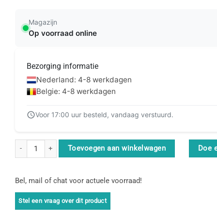
Magazijn
Op voorraad online
Bezorging informatie
Nederland: 4-8 werkdagen
Belgie: 4-8 werkdagen
Voor 17:00 uur besteld, vandaag verstuurd.
StarTech.com 7,6m Bulk Rol Klittenband - Op Maat te Knippen Herbrui
Toevoegen aan winkelwagen
Doe 
Bel, mail of chat voor actuele voorraad!