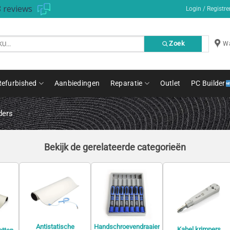
 reviews
Login / Registre
Zoek
Wa
Refurbished
Aanbiedingen
Reparatie
Outlet
PC Builder
ders
Bekijk de gerelateerde categorieën
Antistatische
Handschroevendraaier
Kabel krimpers