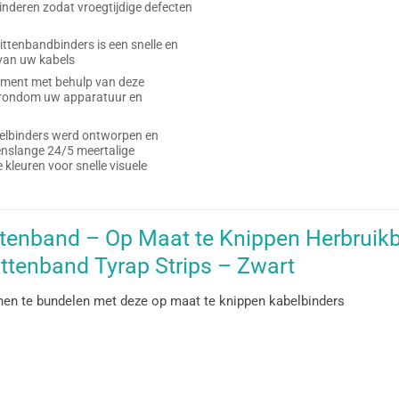
inderen zodat vroegtijdige defecten
ttenbandbinders is een snelle en
 van uw kabels
ent met behulp van deze
m rondom uw apparatuur en
belbinders werd ontworpen en
venslange 24/5 meertalige
kleuren voor snelle visuele
ttenband – Op Maat te Knippen Herbruikb
ittenband Tyrap Strips – Zwart
 hen te bundelen met deze op maat te knippen kabelbinders