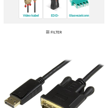
Video kabel
EDID-
Glasvezelconn
GPS Tracke
adapters
emulators
ectors
Finder
FILTER