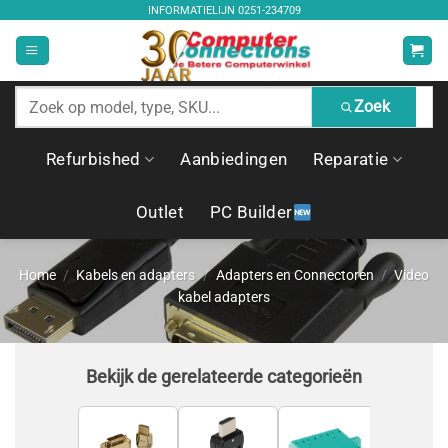
Ga
INFORMATIELIJN
0251-234709
naar
inhoud
Zoek
Zoek
producten
Refurbished
Aanbiedingen
Reparatie
Outlet
PC Builder
Home
/
Kabels en adapters
/
Adapters en Connectoren
/
Video
kabel adapters
Bekijk de gerelateerde categorieën