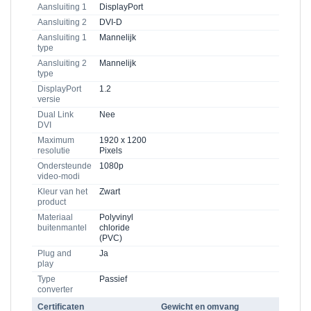
Aansluiting 1
DisplayPort
Aansluiting 2
DVI-D
Aansluiting 1
Mannelijk
type
Aansluiting 2
Mannelijk
type
DisplayPort
1.2
versie
Dual Link
Nee
DVI
Maximum
1920 x 1200
resolutie
Pixels
Ondersteunde
1080p
video-modi
Kleur van het
Zwart
product
Materiaal
Polyvinyl
buitenmantel
chloride
(PVC)
Plug and
Ja
play
Type
Passief
converter
Certificaten
Gewicht en omvang