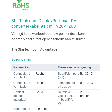
StarTech.com DisplayPort naar DVI
converterkabel 91 cm 1920×1200
Vermijd kabelwarboel door uw pc met deze korte
adapterkabel direct op het scherm aan te sluiten
The StarTech.com Advantage
Specificaties
Kenmerken
Eisen aan de omgeving
Connector 1
Recht
Bedrijfstemperatuur
5 – 35 °C
vormfactor
(T-T)
Connector 2
Recht
Temperatuur
0 – 70 °C
vormfactor
bij opslag
Contact
Goud
Relatieve
20 – 80
geleider
vochtigheid
procent
materiaal
in bedrijf (V-
V)
Snoerlengte
0,914 m