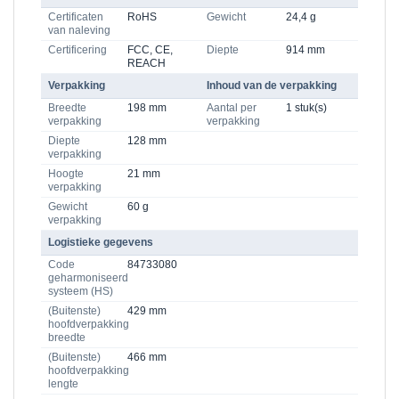
Certificaten
RoHS
Gewicht
24,4 g
van naleving
Certificering
FCC, CE,
Diepte
914 mm
REACH
Verpakking
Inhoud van de verpakking
Breedte
198 mm
Aantal per
1 stuk(s)
verpakking
verpakking
Diepte
128 mm
verpakking
Hoogte
21 mm
verpakking
Gewicht
60 g
verpakking
Logistieke gegevens
Code
84733080
geharmoniseerd
systeem (HS)
(Buitenste)
429 mm
hoofdverpakking
breedte
(Buitenste)
466 mm
hoofdverpakking
lengte