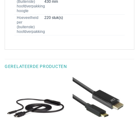
(Buitenste)
430 mm
hoofdverpakking
hoogte
Hoeveelheid
220 stuk(s)
per
(buitenste)
hoofdverpakking
GERELATEERDE PRODUCTEN