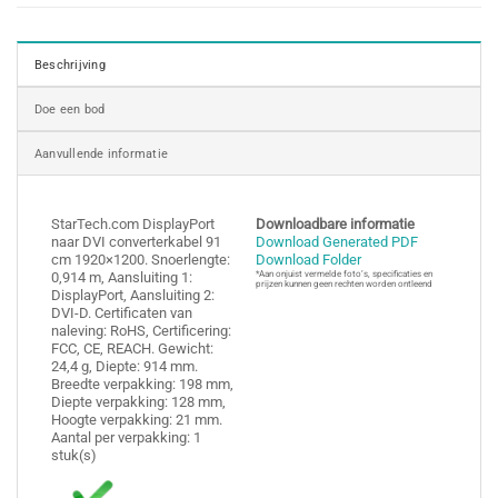
Beschrijving
Doe een bod
Aanvullende informatie
StarTech.com DisplayPort
Downloadbare informatie
naar DVI converterkabel 91
Download Generated PDF
cm 1920×1200. Snoerlengte:
Download Folder
0,914 m, Aansluiting 1:
*Aan onjuist vermelde foto’s, specificaties en
prijzen kunnen geen rechten worden ontleend
DisplayPort, Aansluiting 2:
DVI-D. Certificaten van
naleving: RoHS, Certificering:
FCC, CE, REACH. Gewicht:
24,4 g, Diepte: 914 mm.
Breedte verpakking: 198 mm,
Diepte verpakking: 128 mm,
Hoogte verpakking: 21 mm.
Aantal per verpakking: 1
stuk(s)