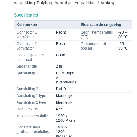
verpakking: Polybag. Aantal per verpakking: 1 stuk(s)
Specificaties
Kenmerken
Eisen aan de omgeving
Connector 1
Recht
Bedrijfstemperatuur
-20 –
vormfactor
(T-T)
80 °C
Connector 2
Recht
Temperatuur bij
-25 –
vormfactor
opslag
85 °C
Contact geleider
Goud
materiaal
Snoerlengte
2 m
Aansluiting 1
HDMI Type
A
(Standaard)
Aansluiting 2
DVI-D
Aansluiting 1 type
Mannelijk
Aansluiting 2 type
Mannelijk
Dual Link DVI
Nee
Maximum resolutie
1920 x
1200 Pixels
Ondersteunde
1920 x
grafische resoluties
1200
(WUXGA)