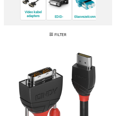
Video kabel
adapters
EDID-
Glasvezelconn
GPS Tracke
emulators
ectors
Finder
FILTER