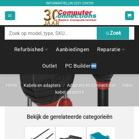
Ga
INFORMATIELIJN
0251-234709
naar
inhoud
Zoek
Zoek
producten
Refurbished
Aanbiedingen
Reparatie
Outlet
PC Builder
Home
/
Kabels en adapters
/
Adapters en Connectoren
/
Video
kabel adapters
Bekijk de gerelateerde categorieën