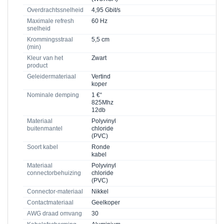
Overdrachtssnelheid
4,95 Gbit/s
Maximale refresh
60 Hz
snelheid
Krommingsstraal
5,5 cm
(min)
Kleur van het
Zwart
product
Geleidermateriaal
Vertind
koper
Nominale demping
1 €“
825Mhz
12db
Materiaal
Polyvinyl
buitenmantel
chloride
(PVC)
Soort kabel
Ronde
kabel
Materiaal
Polyvinyl
connectorbehuizing
chloride
(PVC)
Connector-materiaal
Nikkel
Contactmateriaal
Geelkoper
AWG draad omvang
30