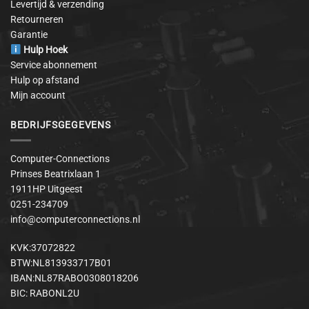
Levertijd & verzending
Retourneren
Garantie
Hulp Hoek
Service abonnement
Hulp op afstand
Mijn account
BEDRIJFSGEGEVENS
Computer-Connections
Prinses Beatrixlaan 1
1911HP Uitgeest
0251-234709
info@computerconnections.nl
KVK:37072822
BTW:NL813933717B01
IBAN:NL87RABO0308018206
BIC: RABONL2U