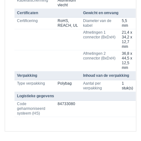
Kabelafscherming
Aluminium
vlecht
Certificaten
Gewicht en omvang
Certificering
RoHS,
Diameter van de
5,5
REACH, UL
kabel
mm
Afmetingen 1
21,4 x
connector (BxDxH)
34,2 x
12,7
mm
Afmetingen 2
36,8 x
connector (BxDxH)
44,5 x
12,5
mm
Verpakking
Inhoud van de verpakking
Type verpakking
Polybag
Aantal per
1
verpakking
stuk(s)
Logistieke gegevens
Code
84733080
geharmoniseerd
systeem (HS)