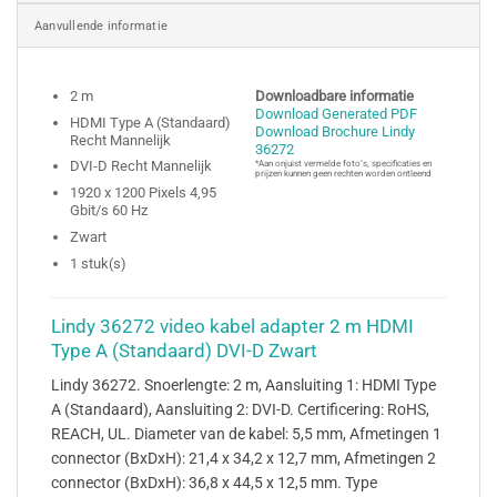
Aanvullende informatie
2 m
Downloadbare informatie
Download Generated PDF
HDMI Type A (Standaard)
Download Brochure Lindy
Recht Mannelijk
36272
DVI-D Recht Mannelijk
*Aan onjuist vermelde foto’s, specificaties en
prijzen kunnen geen rechten worden ontleend
1920 x 1200 Pixels 4,95
Gbit/s 60 Hz
Zwart
1 stuk(s)
Lindy 36272 video kabel adapter 2 m HDMI
Type A (Standaard) DVI-D Zwart
Lindy 36272. Snoerlengte: 2 m, Aansluiting 1: HDMI Type
A (Standaard), Aansluiting 2: DVI-D. Certificering: RoHS,
REACH, UL. Diameter van de kabel: 5,5 mm, Afmetingen 1
connector (BxDxH): 21,4 x 34,2 x 12,7 mm, Afmetingen 2
connector (BxDxH): 36,8 x 44,5 x 12,5 mm. Type