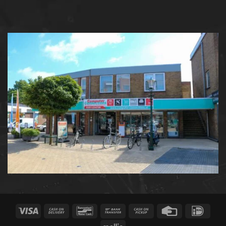
Visa
Cash
Bancontact
Bank
Cash
Credit
IDeal
On
Transfer
on
Card
Mollie