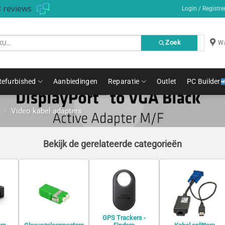
 reviews
Login / Registre
Zoek
Wa
Refurbished
Aanbiedingen
Reparatie
Outlet
PC Builder
/
Video kabel adapters
Bekijk de gerelateerde categorieën
GPS Trackers -