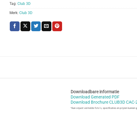
Tag:
Club 3D
Merk:
Club 3D
Downloadbare informatie
Download Generated PDF
Download Brochure CLUB3D CAC-
*Aan onjuist vermelde foto’s, specificaties en prijzen kunnen