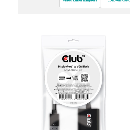
Video kabel adapters
EDID-emulato