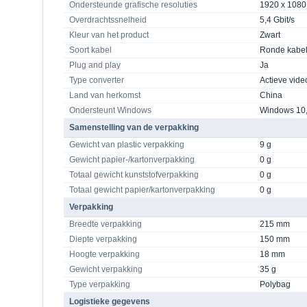
Ondersteunde grafische resoluties
1920 x 1080
Overdrachtssnelheid
5,4 Gbit/s
Kleur van het product
Zwart
Soort kabel
Ronde kabe
Plug and play
Ja
Type converter
Actieve vide
Land van herkomst
China
Ondersteunt Windows
Windows 10,
Samenstelling van de verpakking
Gewicht van plastic verpakking
9 g
Gewicht papier-/kartonverpakking
0 g
Totaal gewicht kunststofverpakking
0 g
Totaal gewicht papier/kartonverpakking
0 g
Verpakking
Breedte verpakking
215 mm
Diepte verpakking
150 mm
Hoogte verpakking
18 mm
Gewicht verpakking
35 g
Type verpakking
Polybag
Logistieke gegevens