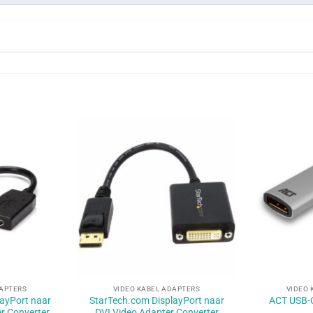
+
+
DAPTERS
VIDEO KABEL ADAPTERS
VIDEO 
ayPort naar
StarTech.com DisplayPort naar
ACT USB-C
r Converter
DVI Video Adapter Converter