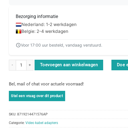
Bezorging informatie
Nederland: 1-2 werkdagen
Belgie: 2-4 werkdagen
Voor 17:00 uur besteld, vandaag verstuurd.
CLUB3D DisplayPort™ to VGA Black Active Adapter M/V aantal
Toevoegen aan winkelwagen
Doe 
Bel, mail of chat voor actuele voorraad!
SKU:
8719214471576AP
Categorie:
Video kabel adapters