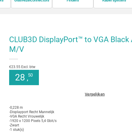
rs
Glasvezelconnectors
Kabel splitters
Finders
CLUB3D DisplayPort™ to VGA Black 
M/V
€23.55 Excl. btw
28
50
,
Vergelijken
-0,228 m
-Displayport Recht Mannelijk
-VGA Recht Vrouwelijk
-1920 x 1200 Pixels 5,4 Gbit/s
-Zwart
-1 stuk(s)