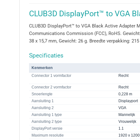
CLUB3D DisplayPort™ to VGA Bl
CLUB3D DisplayPort™ to VGA Black Active Adapter M/V.
Communications Commission (FCC), RoHS. Gewicht van
38 x 15,7 mm, Gewicht: 26 g. Breedte verpakking: 2
Specificaties
Kenmerken
Connector 1 vormfactor
Recht
Connector 2 vormfactor
Recht
Snoerlengte
0,228 m
Aansluiting 1
Displayport
Aansluiting 2
VGA
Aansluiting 1 type
Mannelijk
Aansluiting 2 type
Vrouwelijk
DisplayPort versie
1.1
Maximum resolutie
1920 x 1200