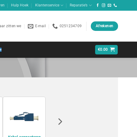
ren
Hulp Hoek
Klantenservice
Reparatie’s
ar zitten we
E-mail
0251234709
Afrekenen
€
0.00