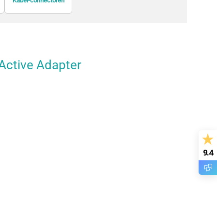
Kabel-connectoren
Kabelaccessoires
KVM-switches
Active Adapter
9.4