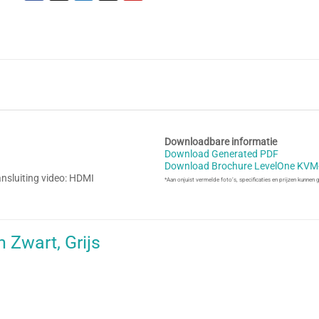
Downloadbare informatie
Download Generated PDF
Download Brochure LevelOne KVM
nsluiting video: HDMI
*Aan onjuist vermelde foto’s, specificaties en prijzen kunnen
Zwart, Grijs