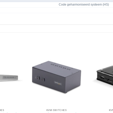
Code geharmoniseerd systeem (HS)
+
+
HES
KVM-SWITCHES
KV