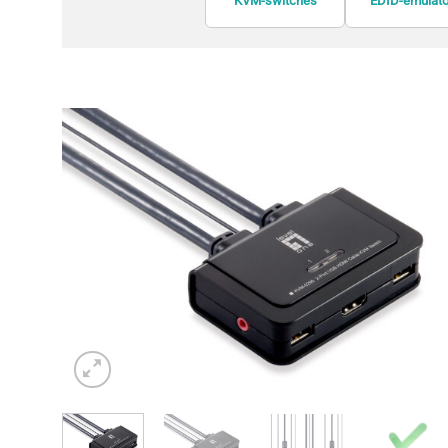
KVM-switches
EDID-emulato