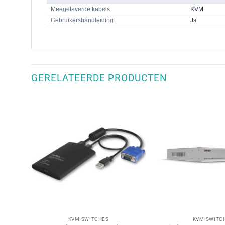
Meegeleverde kabels
KVM
Gebruikershandleiding
Ja
GERELATEERDE PRODUCTEN
+
+
KVM-SWITCHES
KVM-SWITC