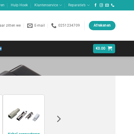
ren
Hulp Hoek
Klantenservice
Reparatie’s
ar zitten we
E-mail
0251234709
Afrekenen
€
0.00