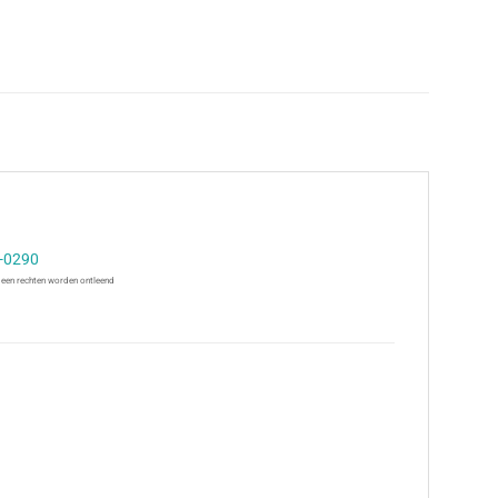
-0290
 geen rechten worden ontleend