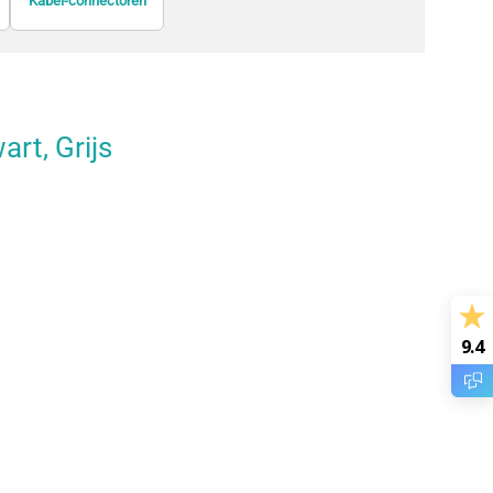
Kabel-connectoren
Kabelaccessoires
Video kabel adapters
rt, Grijs
9.4