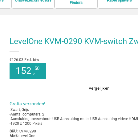
rs
Glasvezelconnectors
Kabel splitters
Finders
LevelOne KVM-0290 KVM-switch Zwa
€126.03 Excl. btw
152
50
,
Vergelijken
Gratis verzonden!
-Zwart, Grijs
-Aantal computers: 2
-Aansluiting toetsenbord: USB Aansluiting muis: USB Aansluiting video: HDMI
-1920 x 1200 Pixels
SKU:
KVM-0290
Merk:
Level One