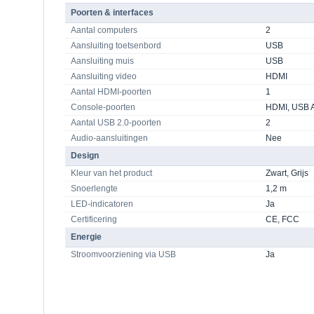
Poorten & interfaces
Aantal computers
2
Aansluiting toetsenbord
USB
Aansluiting muis
USB
Aansluiting video
HDMI
Aantal HDMI-poorten
1
Console-poorten
HDMI, USB 
Aantal USB 2.0-poorten
2
Audio-aansluitingen
Nee
Design
Kleur van het product
Zwart, Grijs
Snoerlengte
1,2 m
LED-indicatoren
Ja
Certificering
CE, FCC
Energie
Stroomvoorziening via USB
Ja