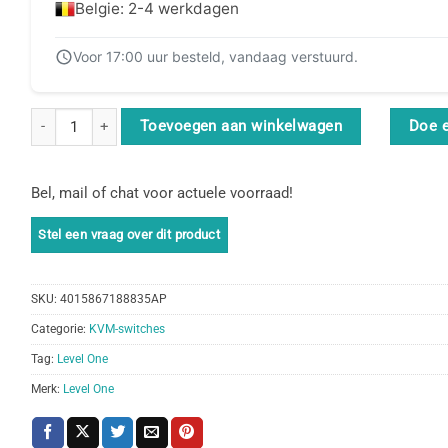
Belgie: 2-4 werkdagen
Voor 17:00 uur besteld, vandaag verstuurd.
LevelOne KVM-0290 KVM-switch Zwart, Grijs aantal
Toevoegen aan winkelwagen
Doe 
Bel, mail of chat voor actuele voorraad!
SKU:
4015867188835AP
Categorie:
KVM-switches
Tag:
Level One
Merk:
Level One