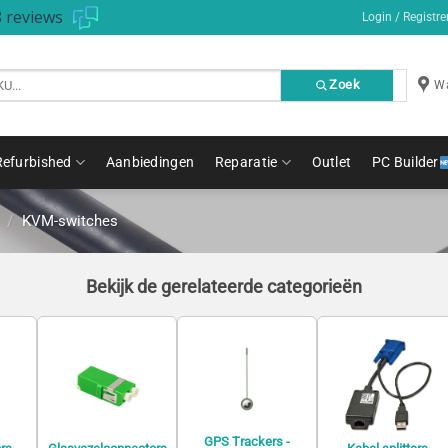
 reviews
Login / Registre
Zoek
Wa
Refurbished
Aanbiedingen
Reparatie
Outlet
PC Builder
/
KVM-switches
Bekijk de gerelateerde categorieën
GPS Trackers -