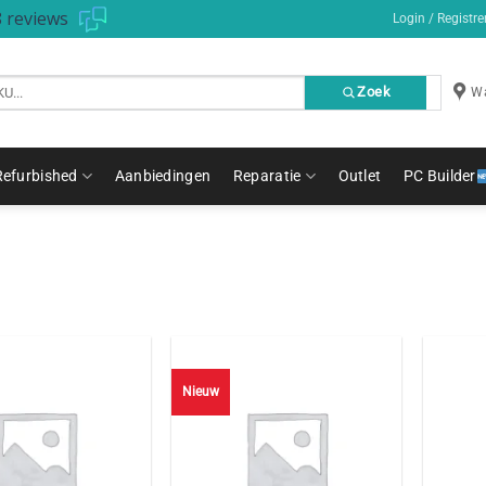
 reviews
Login / Registre
Zoek
Wa
Refurbished
Aanbiedingen
Reparatie
Outlet
PC Builder
Nieuw