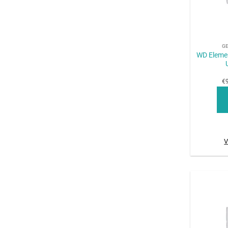
+
G
WD Elemen
€9
V