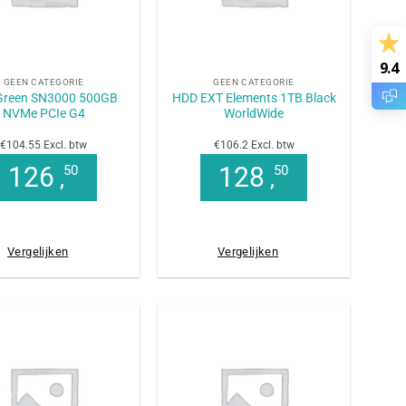
+
9.4
GEEN CATEGORIE
GEEN CATEGORIE
Green SN3000 500GB
HDD EXT Elements 1TB Black
NVMe PCIe G4
WorldWide
€104.55 Excl. btw
€106.2 Excl. btw
126
128
50
50
,
,
Vergelijken
Vergelijken