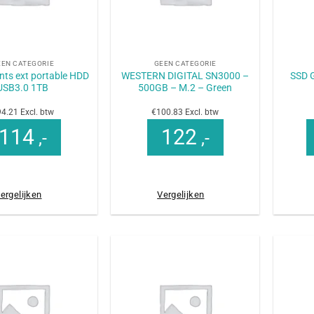
+
+
EEN CATEGORIE
GEEN CATEGORIE
ts ext portable HDD
WESTERN DIGITAL SN3000 –
SSD 
USB3.0 1TB
500GB – M.2 – Green
4.21 Excl. btw
€100.83 Excl. btw
114
122
,-
,-
ergelijken
Vergelijken