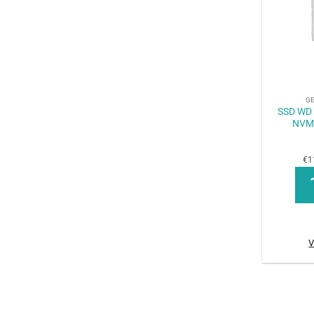
+
G
SSD WD 
NVM
€1
V