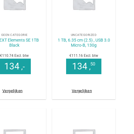
+
GEEN CATEGORIE
UNCATEGORIZED
EXT Elements SE 1TB
1 TB, 6.35 cm (2.5) , USB 3.0
Black
Micro-B, 130g
€110.74 Excl. btw
€111.16 Excl. btw
134
134
50
,-
,
Vergelijken
Vergelijken