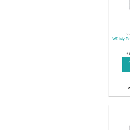
+
G
WD My Pa
€1
V