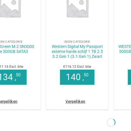
+
+
EEN CATEGORIE
GEEN CATEGORIE
Green M.2 SN3000
Western Digital My Passport
WESTE
e 500GB SATA3
externe harde schijf 1 TB 2.5
500GB
3.2 Gen 1 (3.1 Gen 1) Zwart
11.16 Excl. btw
€116.12 Excl. btw
134
140
50
50
,
,
ergelijken
Vergelijken