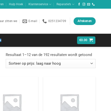
ren
Hulp Hoek
Klantenservice
Reparatie’s
ar zitten we
E-mail
0251234709
Afrekenen
€
0.00
Gesorteerd
Resultaat 1–12 van de 192 resultaten wordt getoond
op
prijs:
laag
naar
hoog