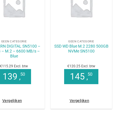
+
GEEN CATEGORIE
GEEN CATEGORIE
RN DIGITAL SN5100 –
SSD WD Blue M.2 2280 500GB
 – M.2 – 6600 MB/s –
NVMe SN5100
Blue
€115.29 Excl. btw
€120.25 Excl. btw
139
145
50
50
,
,
Vergelijken
Vergelijken