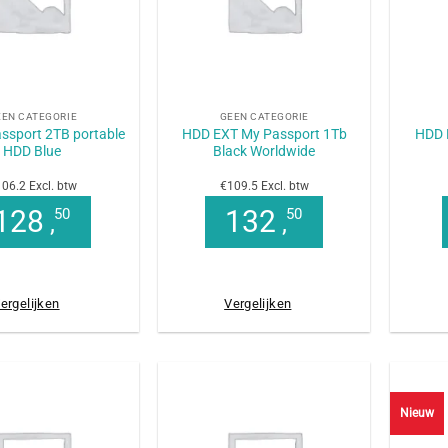
+
+
EEN CATEGORIE
GEEN CATEGORIE
ssport 2TB portable
HDD EXT My Passport 1Tb
HDD 
HDD Blue
Black Worldwide
06.2 Excl. btw
€109.5 Excl. btw
128
132
50
50
,
,
ergelijken
Vergelijken
Nieuw