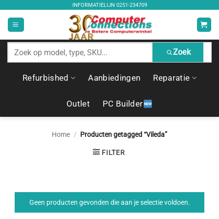
Ga
INFORMATIELIJN
0251-234709
naar
inhoud
Zoek
Zoek
producten
Refurbished
Aanbiedingen
Reparatie
Outlet
PC Builder
Home
/
Producten getagged “Vileda”
FILTER
Geen producten gevonden die aan je selectie voldoen.