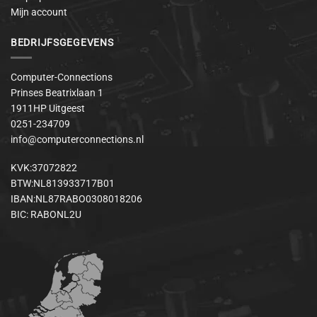
Mijn account
BEDRIJFSGEGEVENS
Computer-Connections
Prinses Beatrixlaan 1
1911HP Uitgeest
0251-234709
info@computerconnections.nl
KVK:37072822
BTW:NL813933717B01
IBAN:NL87RABO0308018206
BIC: RABONL2U