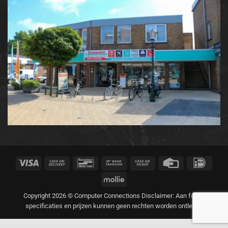
Visa
Cash
Bancontact
Bank
Cash
Credit
IDeal
On
Transfer
on
Card
Mollie
Delivery
Pickup
Copyright 2026 © Computer Connections Disclaimer: Aan foto's,
specificaties en prijzen kunnen geen rechten worden ontleend