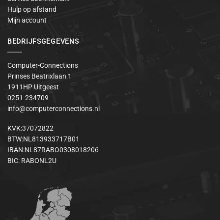
Hulp op afstand
Mijn account
BEDRIJFSGEGEVENS
Computer-Connections
Prinses Beatrixlaan 1
1911HP Uitgeest
0251-234709
info@computerconnections.nl
KVK:37072822
BTW:NL813933717B01
IBAN:NL87RABO0308018206
BIC: RABONL2U