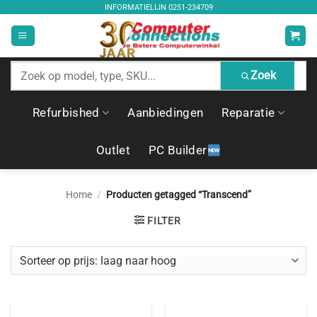
Ga
INFORMATIELIJN
0251-234709
naar
inhoud
Zoek
Zoek
producten
Refurbished
Aanbiedingen
Reparatie
Outlet
PC Builder
Home
/
Producten getagged “Transcend”
FILTER