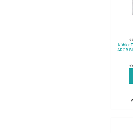
+
G
Kühler 
ARGB Bla
€2
V