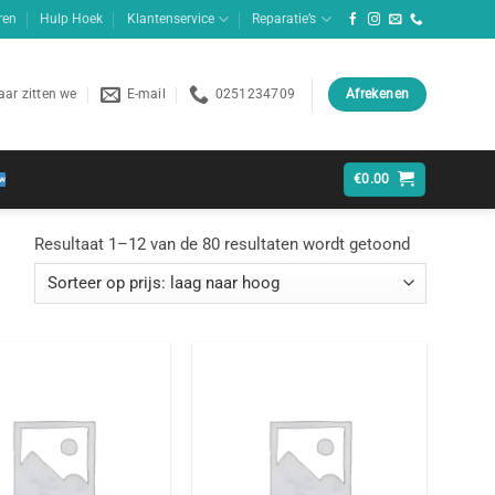
ren
Hulp Hoek
Klantenservice
Reparatie’s
ar zitten we
E-mail
0251234709
Afrekenen
€
0.00
Gesorteerd
Resultaat 1–12 van de 80 resultaten wordt getoond
op
prijs:
laag
naar
hoog