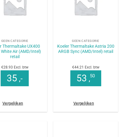
+
GEEN CATEGORIE
GEEN CATEGORIE
r Thermaltake UX400
Koeler Thermaltake Astria 200
White Air (AMD/Intel)
ARGB Sync (AMD/Intel) retail
retail
€28.93 Excl. btw
€44.21 Excl. btw
35
53
50
,-
,
Vergelijken
Vergelijken