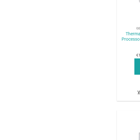
+
G
Therma
Processor
€1
V