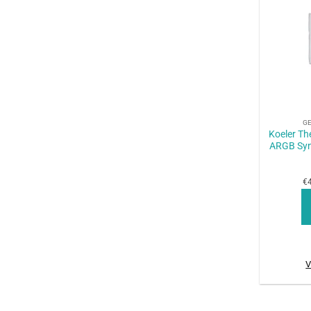
+
G
Koeler Th
ARGB Syn
€4
V