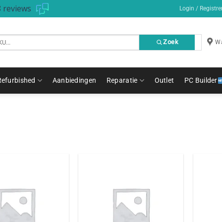
 reviews
Login / Registre
Zoek
Wa
Refurbished
Aanbiedingen
Reparatie
Outlet
PC Builder