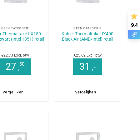
+
9.4
GEEN CATEGORIE
GEEN CATEGORIE
er Thermaltake UX150
Kühler Thermaltake UX400
art (Intel 1851) retail
Black Air (AMD/Intel) retail
€22.73 Excl. btw
€25.62 Excl. btw
27
31
50
,
,-
Vergelijken
Vergelijken