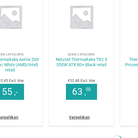
+
+
EEN CATEGORIE
GEEN CATEGORIE
ermaltake Astria 200
Netzteil Thermaltake TR2 S
Ther
c White (AMD/Intel)
550W ATX 80+ Black retail
Proces
retail
5.45 Excl. btw
€52.48 Excl. btw
55
63
50
,-
,
ergelijken
Vergelijken