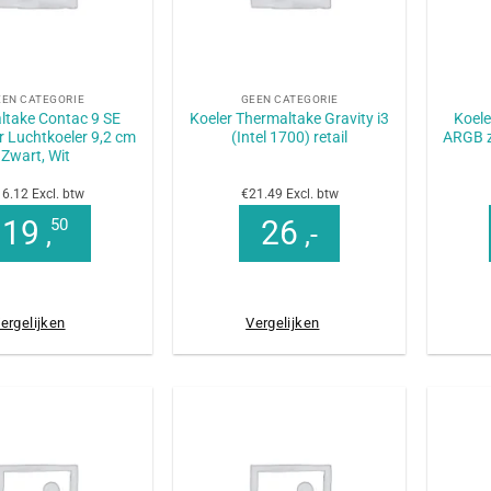
+
+
EEN CATEGORIE
GEEN CATEGORIE
ltake Contac 9 SE
Koeler Thermaltake Gravity i3
Koel
 Luchtkoeler 9,2 cm
(Intel 1700) retail
ARGB zw
Zwart, Wit
6.12 Excl. btw
€21.49 Excl. btw
19
26
50
,
,-
ergelijken
Vergelijken