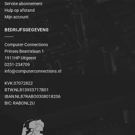
Service abonnement
Hulp op afstand
Mijn account
BEDRIJFSGEGEVENS
Computer-Connections
Prinses Beatrixlaan 1
1911HP Uitgeest
0251-234709
info@computerconnections.nl
KVK:37072822
BTW:NL813933717B01
IBAN:NL87RABO0308018206
BIC: RABONL2U