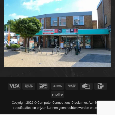
Visa
Cash
Bancontact
Bank
Cash
Credit
IDeal
On
Transfer
on
Card
Mollie
Delivery
Pickup
Copyright 2026 © Computer Connections Disclaimer: Aan foto's,
specificaties en prijzen kunnen geen rechten worden ontleend