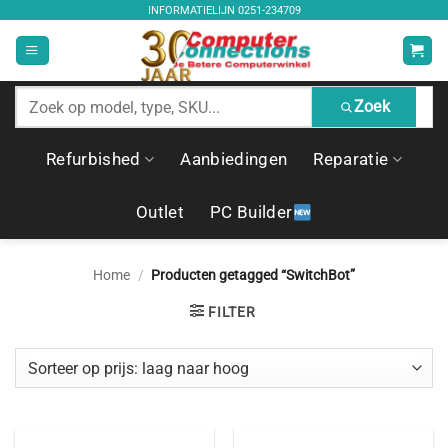
Ga
INFORMATIELIJN
0251-234709
naar
inhoud
Zoek
Zoek
producten
Refurbished
Aanbiedingen
Reparatie
Outlet
PC Builder
Home
/
Producten getagged “SwitchBot”
FILTER