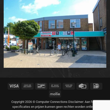
Visa
Cash
Bancontact
Bank
Cash
Credit
IDeal
On
Transfer
on
Card
Mollie
Delivery
Pickup
Copyright 2026 © Computer Connections Disclaimer: Aan foto's,
specificaties en prijzen kunnen geen rechten worden ontleend