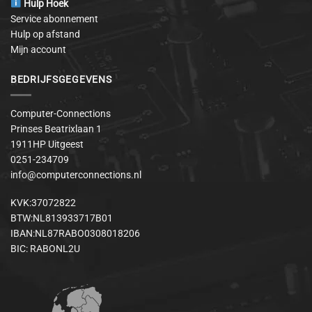
Hulp Hoek
Service abonnement
Hulp op afstand
Mijn account
BEDRIJFSGEGEVENS
Computer-Connections
Prinses Beatrixlaan 1
1911HP Uitgeest
0251-234709
info@computerconnections.nl
KVK:37072822
BTW:NL813933717B01
IBAN:NL87RABO0308018206
BIC: RABONL2U