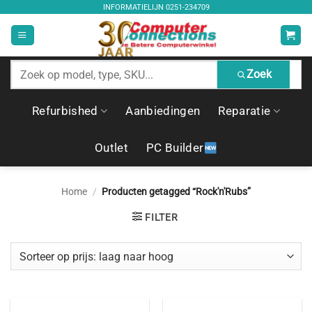
Ga
INFORMATIELIJN
0251-234709
naar
inhoud
Zoek
Zoek
producten
Refurbished
Aanbiedingen
Reparatie
Outlet
PC Builder
Home
/
Producten getagged “Rock'n'Rubs”
FILTER