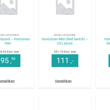
+
+
EEN CATEGORIE
GEEN CATEGORIE
eyboard – Huntsman
Huntsman Mini (Red Switch) –
Hun
mini
US Layout
Sw
8.93 Excl. btw
€91.74 Excl. btw
95
111
50
,
,-
ergelijken
Vergelijken