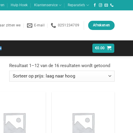
ren
Hulp Hoek
Klantenservice
Reparatie’s
ar zitten we
E-mail
0251234709
Afrekenen
€
0.00
Gesorteerd
Resultaat 1–12 van de 16 resultaten wordt getoond
op
prijs:
laag
naar
hoog