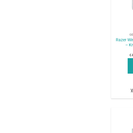
+
G
Razer Wi
– K
€4
V