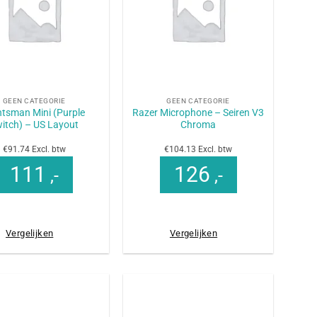
+
GEEN CATEGORIE
GEEN CATEGORIE
tsman Mini (Purple
Razer Microphone – Seiren V3
itch) – US Layout
Chroma
€91.74 Excl. btw
€104.13 Excl. btw
111
126
,-
,-
Vergelijken
Vergelijken