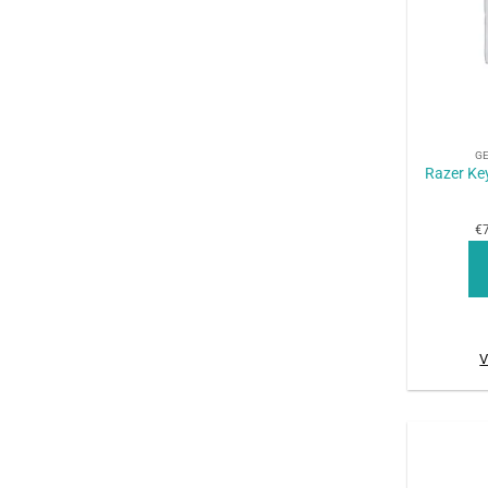
+
G
Razer K
€7
V