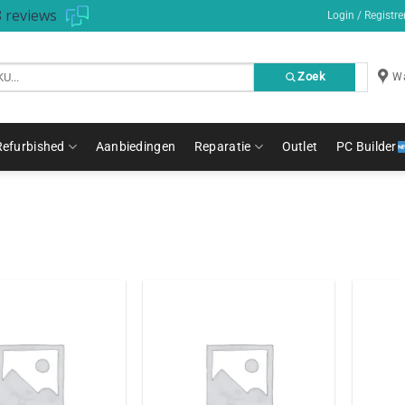
 reviews
Login / Registre
Zoek
Wa
Refurbished
Aanbiedingen
Reparatie
Outlet
PC Builder