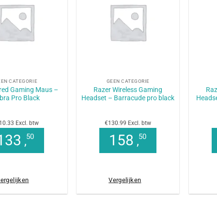
+
+
EEN CATEGORIE
GEEN CATEGORIE
ired Gaming Maus –
Razer Wireless Gaming
Raz
bra Pro Black
Headset – Barracude pro black
Headse
10.33 Excl. btw
€130.99 Excl. btw
133
158
50
50
,
,
ergelijken
Vergelijken