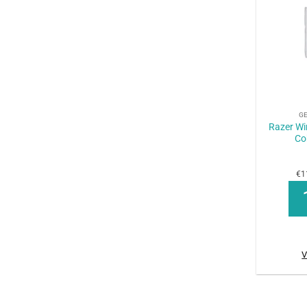
+
G
Razer W
Co
€1
V