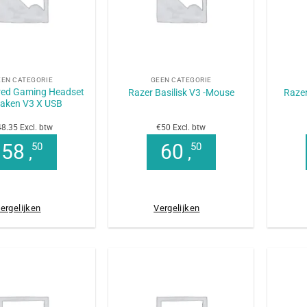
+
+
EEN CATEGORIE
GEEN CATEGORIE
red Gaming Headset
Razer Basilisk V3 -Mouse
Raze
raken V3 X USB
8.35 Excl. btw
€50 Excl. btw
58
60
50
50
,
,
ergelijken
Vergelijken