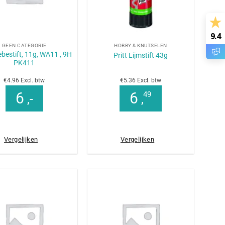
+
9.4
GEEN CATEGORIE
HOBBY & KNUTSELEN
lebestift, 11g, WA11 , 9H
Pritt Lijmstift 43g
PK411
€4.96 Excl. btw
€5.36 Excl. btw
6
6
49
,-
,
Vergelijken
Vergelijken