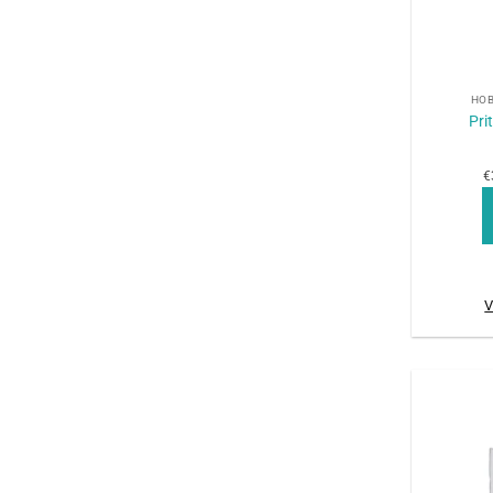
+
HOB
Pri
€
V