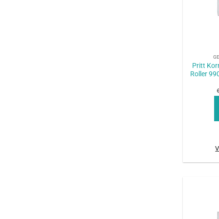
+
G
Pritt Ko
Roller 99
V