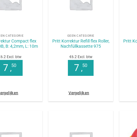
+
+
EEN CATEGORIE
GEEN CATEGORIE
rrektur Compact flex
Pritt Korrektur Refill flex Roller,
Pritt K
0B, B: 4,2mm, L: 10m
Nachfüllkassette 975
€6.2 Excl. btw
€6.2 Excl. btw
7
7
50
50
,
,
ergelijken
Vergelijken