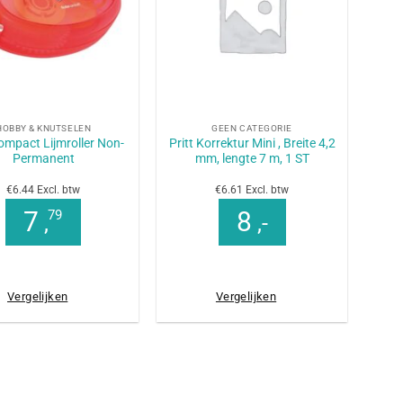
+
HOBBY & KNUTSELEN
GEEN CATEGORIE
Compact Lijmroller Non-
Pritt Korrektur Mini , Breite 4,2
Permanent
mm, lengte 7 m, 1 ST
€6.44 Excl. btw
€6.61 Excl. btw
7
8
79
,
,-
Vergelijken
Vergelijken