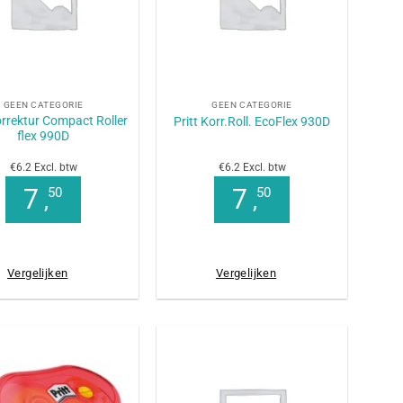
+
GEEN CATEGORIE
GEEN CATEGORIE
orrektur Compact Roller
Pritt Korr.Roll. EcoFlex 930D
flex 990D
€6.2 Excl. btw
€6.2 Excl. btw
7
7
50
50
,
,
Vergelijken
Vergelijken