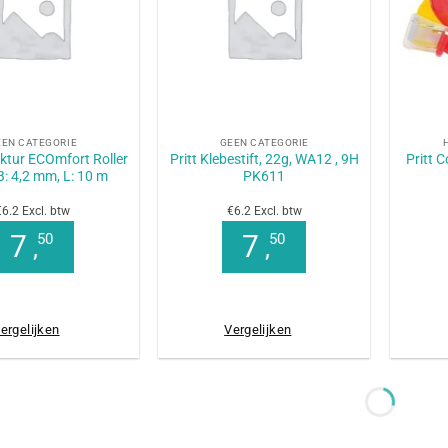
+
+
EEN CATEGORIE
GEEN CATEGORIE
ektur ECOmfort Roller
Pritt Klebestift, 22g, WA12 , 9H
Pritt 
B: 4,2 mm, L: 10 m
PK611
€6.2 Excl. btw
€6.2 Excl. btw
7
7
50
50
,
,
ergelijken
Vergelijken