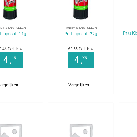
+
+
BY & KNUTSELEN
HOBBY & KNUTSELEN
Pritt K
tt Lijmstift 11g
Pritt Lijmstift 22g
3.46 Excl. btw
€3.55 Excl. btw
4
4
19
29
,
,
ergelijken
Vergelijken