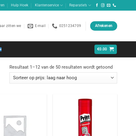
ren
Hulp Hoek
Klantenservice
Reparatie’s
ar zitten we
E-mail
0251234709
Afrekenen
€
0.00
Gesorteerd
Resultaat 1–12 van de 50 resultaten wordt getoond
op
prijs:
laag
naar
hoog