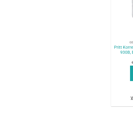
+
G
Pritt Korr
930B, 
V