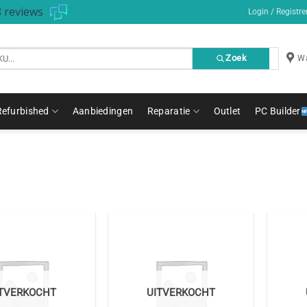
 reviews
Login / Registre
Zoek
Wa
Refurbished
Aanbiedingen
Reparatie
Outlet
PC Builder
ITVERKOCHT
UITVERKOCHT