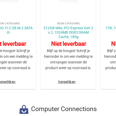
+
+
EEN CATEGORIE
GEEN CATEGORIE
M6G 512 GB M.2 SATA
512GB M6e, PCI Express Gen 2
1TB, 
III
x 2, 1024MB DDR3 DRAM
Cache, 180g
t leverbaar
Niet leverbaar
Ni
de hoogte! Schrijf je
Blijf op de hoogte! Schrijf je
Blijf 
 in om een melding te
hieronder in om een melding te
hierond
ngen wanneer dit
ontvangen wanneer dit
ont
weer op voorraad is.
product weer op voorraad is.
produc
ergelijken
Vergelijken
Computer Connections