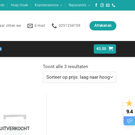
ren
Hulp Hoek
Klantenservice
Reparatie’s
ar zitten we
E-mail
0251234709
Afrekenen
€
0.00
Gesorteerd
Toont alle 3 resultaten
op
prijs:
laag
naar
hoog
9.4
UITVERKOCHT