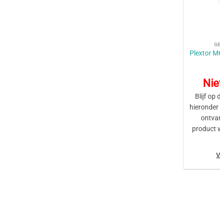
+
G
Plextor 
Nie
Blijf op 
hieronder
ontva
product 
V