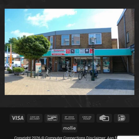
Visa
Cash
Bancontact
Bank
Cash
Credit
IDeal
On
Transfer
on
Card
Mollie
Delivery
Pickup
Copyright 2026 © Computer Connections Disclaimer: Aan foto's,