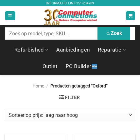
Ga
INFORMATIELIJN
0251-234709
naar
inhoud
Zoek
Zoek
producten
Refurbished
Aanbiedingen
Reparatie
Outlet
PC Builder
Home
/
Producten getagged “Oxford”
FILTER