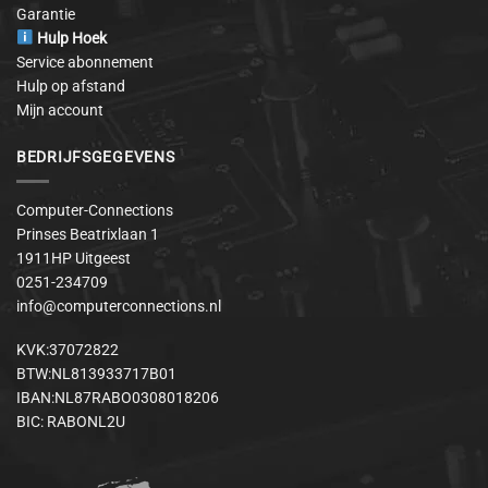
Garantie
Hulp Hoek
Service abonnement
Hulp op afstand
Mijn account
BEDRIJFSGEGEVENS
Computer-Connections
Prinses Beatrixlaan 1
1911HP Uitgeest
0251-234709
info@computerconnections.nl
KVK:37072822
BTW:NL813933717B01
IBAN:NL87RABO0308018206
BIC: RABONL2U