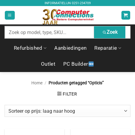
Ga
INFORMATIELIJN
0251-234709
naar
inhoud
Zoek
Zoek
producten
Refurbished
Aanbiedingen
Reparatie
Outlet
PC Builder
Home
/
Producten getagged “Opticis”
FILTER