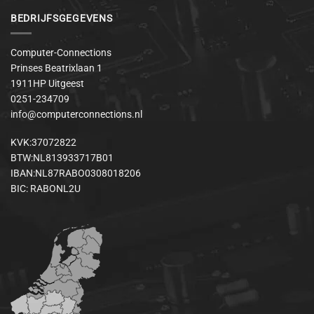
BEDRIJFSGEGEVENS
Computer-Connections
Prinses Beatrixlaan 1
1911HP Uitgeest
0251-234709
info@computerconnections.nl
KVK:37072822
BTW:NL813933717B01
IBAN:NL87RABO0308018206
BIC: RABONL2U