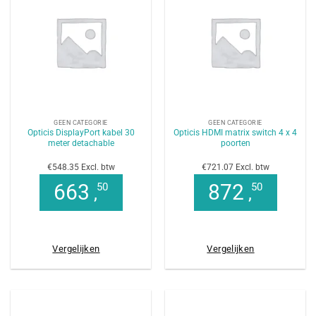
GEEN CATEGORIE
GEEN CATEGORIE
Opticis DisplayPort kabel 30
Opticis HDMI matrix switch 4 x 4
meter detachable
poorten
€548.35 Excl. btw
€721.07 Excl. btw
663
872
50
50
,
,
Vergelijken
Vergelijken