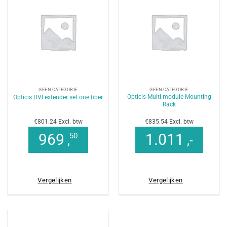
GEEN CATEGORIE
GEEN CATEGORIE
Opticis Multi-module Mounting
Opticis DVI extender set one fiber
Rack
€801.24 Excl. btw
€835.54 Excl. btw
969
1.011
50
,
,-
Vergelijken
Vergelijken