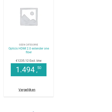
GEEN CATEGORIE
Opticis HDMI 2.0 extender one
fiber
€1235.12 Excl. btw
1.494
50
,
Vergelijken