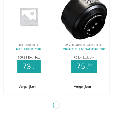
GEEN CATEGORIE
GAMECONTROLLERACCESSOIRES
SRP2 Clutch Pedal
Moza Racing Snelwisseladapter
€60.33 Excl. btw
€62.4 Excl. btw
73
75
50
,-
,
Vergelijken
Vergelijken