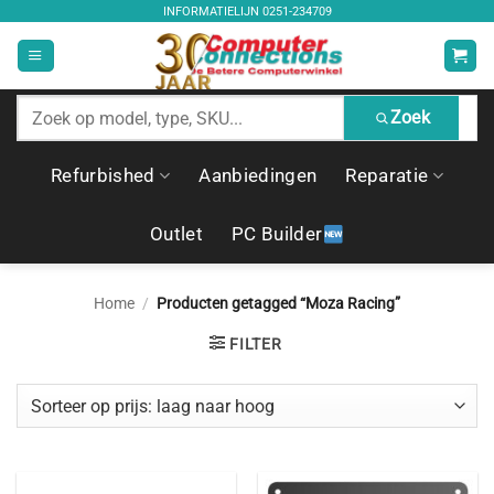
Ga
INFORMATIELIJN
0251-234709
naar
inhoud
Zoek
Zoek
producten
Refurbished
Aanbiedingen
Reparatie
Outlet
PC Builder
Home
/
Producten getagged “Moza Racing”
FILTER