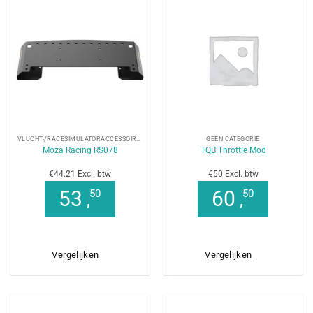
VLUCHT-/RACESIMULATORACCESSOIRES
GEEN CATEGORIE
Moza Racing RS078
TQB Throttle Mod
€44.21 Excl. btw
€50 Excl. btw
53
60
50
50
,
,
Vergelijken
Vergelijken