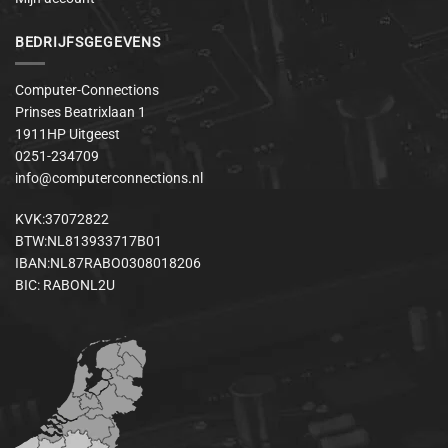
BEDRIJFSGEGEVENS
Computer-Connections
Prinses Beatrixlaan 1
1911HP Uitgeest
0251-234709
info@computerconnections.nl
KVK:37072822
BTW:NL813933717B01
IBAN:NL87RABO0308018206
BIC: RABONL2U