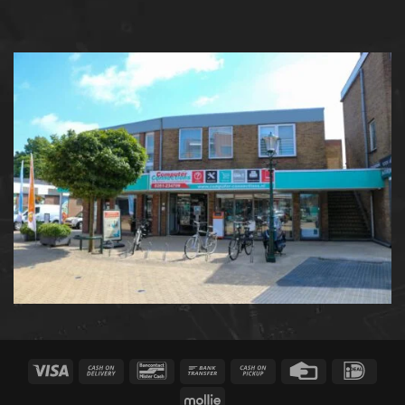
Visa
Cash
Bancontact
Bank
Cash
Credit
IDeal
On
Transfer
on
Card
Mollie