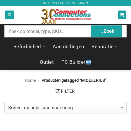
Ga
INFORMATIELIJN
0251-234709
naar
inhoud
Zoek
Zoek
producten
Refurbished
Aanbiedingen
Reparatie
Outlet
PC Builder
Home
/
Producten getagged “MIQUELRIUS”
FILTER