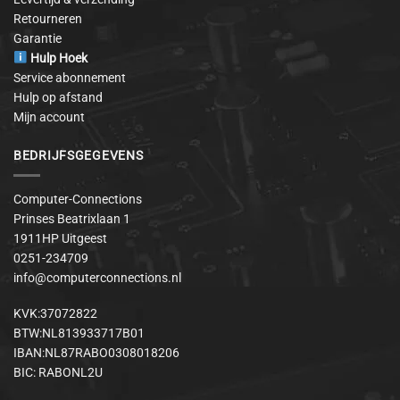
Retourneren
Garantie
Hulp Hoek
Service abonnement
Hulp op afstand
Mijn account
BEDRIJFSGEGEVENS
Computer-Connections
Prinses Beatrixlaan 1
1911HP Uitgeest
0251-234709
info@computerconnections.nl
KVK:37072822
BTW:NL813933717B01
IBAN:NL87RABO0308018206
BIC: RABONL2U