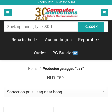
Ga
INFORMATIELIJN
0251-234709
naar
inhoud
Zoek
Zoek
producten
Refurbished
Aanbiedingen
Reparatie
Outlet
PC Builder
Home
/
Producten getagged “Lair”
FILTER