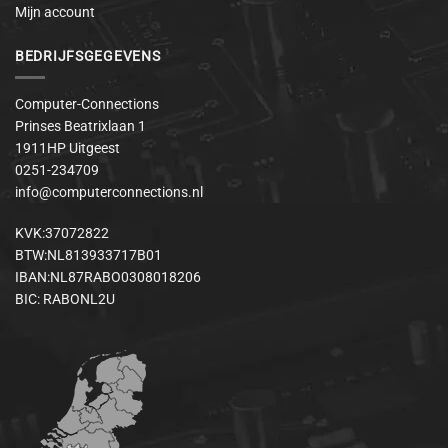
Mijn account
BEDRIJFSGEGEVENS
Computer-Connections
Prinses Beatrixlaan 1
1911HP Uitgeest
0251-234709
info@computerconnections.nl
KVK:37072822
BTW:NL813933717B01
IBAN:NL87RABO0308018206
BIC: RABONL2U