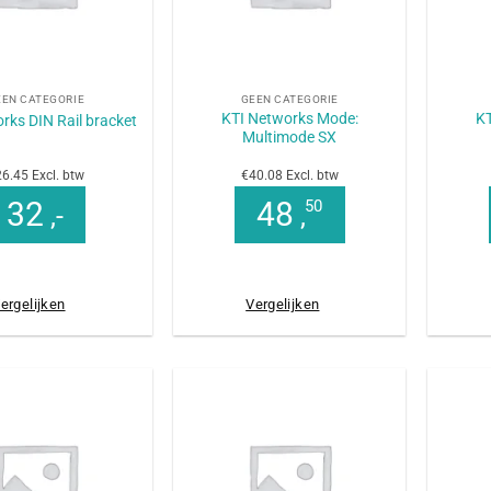
+
+
EEN CATEGORIE
GEEN CATEGORIE
KTI Networks Mode:
KT
rks DIN Rail bracket
Multimode SX
6.45 Excl. btw
€40.08 Excl. btw
32
48
50
,-
,
ergelijken
Vergelijken