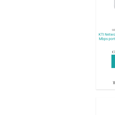
+
G
KTI Netwo
Mbps por
€7
V