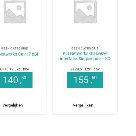
+
GEEN CATEGORIE
GEEN CATEGORIE
KTI Networks Glasvezel
Networks Gain: 7 dBi
interface: Singlemode – SC
€116.12 Excl. btw
€128.51 Excl. btw
140
155
50
50
,
,
Vergelijken
Vergelijken