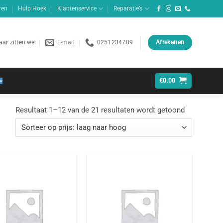
ren
Hulp Hoek
Klantenservice
Reparatie’s
ar zitten we
E-mail
0251234709
Afrekenen
€
0.00
Gesorteerd
Resultaat 1–12 van de 21 resultaten wordt getoond
op
prijs:
laag
naar
hoog