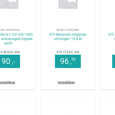
+
+
EEN CATEGORIE
GEEN CATEGORIE
rks 8 x 10/100/1000
KTI Networks Uitgangs
KTI
t unmanaged Gigabit
vermogen: 15,4 W
swith
4.38 Excl. btw
€79.75 Excl. btw
90
96
50
,-
,
ergelijken
Vergelijken