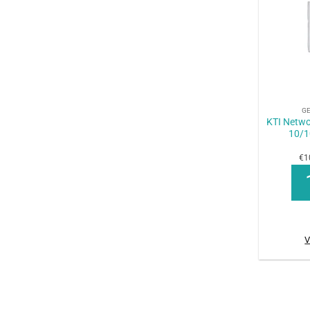
+
G
KTI Netwo
10/1
€1
V