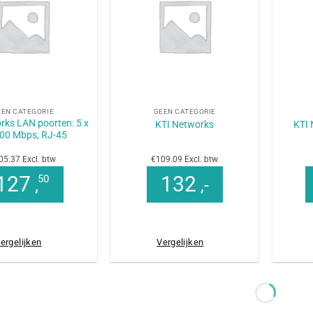
+
+
EEN CATEGORIE
GEEN CATEGORIE
rks LAN poorten: 5 x
KTI Networks
KTI 
00 Mbps, RJ-45
05.37 Excl. btw
€109.09 Excl. btw
127
132
50
,
,-
ergelijken
Vergelijken