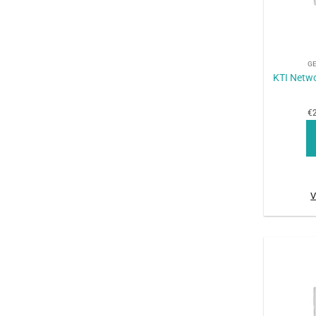
+
G
KTI Netwo
€2
V