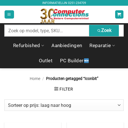
Ga
INFORMATIELIJN
0251-234709
naar
inhoud
Zoek
Zoek
producten
Refurbished
Aanbiedingen
Reparatie
Outlet
PC Builder
Home
/
Producten getagged “Iconbit”
FILTER