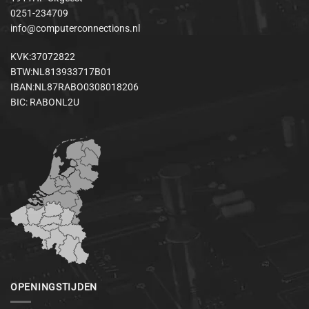
0251-234709
info@computerconnections.nl
KVK:37072822
BTW:NL813933717B01
IBAN:NL87RABO0308018206
BIC: RABONL2U
OPENINGSTIJDEN