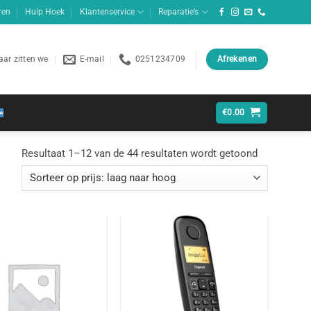
ren
Hulp Hoek
Klantenservice
Reparatie’s
ar zitten we
E-mail
0251234709
Afrekenen
€
0.00
Gesorteerd
Resultaat 1–12 van de 44 resultaten wordt getoond
op
prijs:
laag
naar
hoog