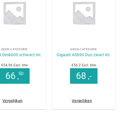
+
GEEN CATEGORIE
GEEN CATEGORIE
t Desk600 schwarz int.
Gigaset AS690 Duo zwart int.
€54.96 Excl. btw
€56.2 Excl. btw
66
68
50
,
,-
Vergelijken
Vergelijken