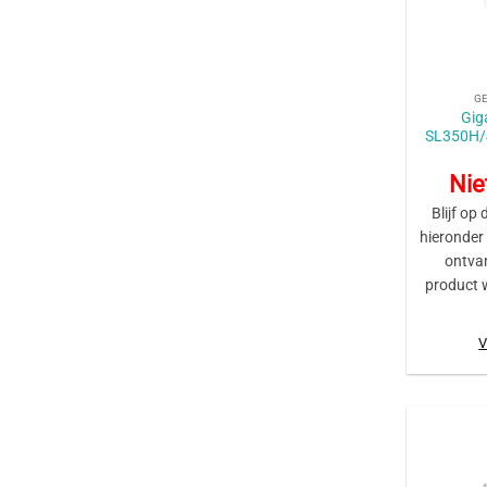
+
G
Gig
SL350H/
Nie
Blijf op 
hieronder
ontva
product 
V