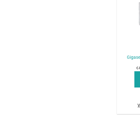
+
Gigase
€4
V