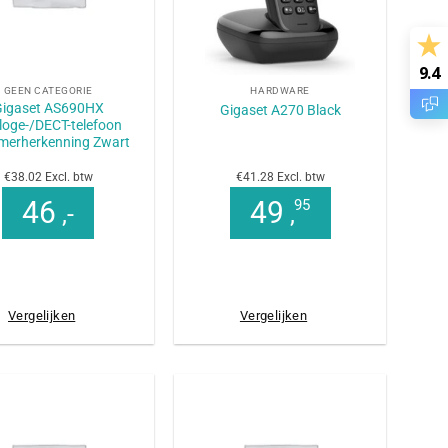
+
9.4
GEEN CATEGORIE
HARDWARE
Gigaset AS690HX
Gigaset A270 Black
loge-/DECT-telefoon
erherkenning Zwart
€38.02 Excl. btw
€41.28 Excl. btw
46
49
95
,-
,
Vergelijken
Vergelijken