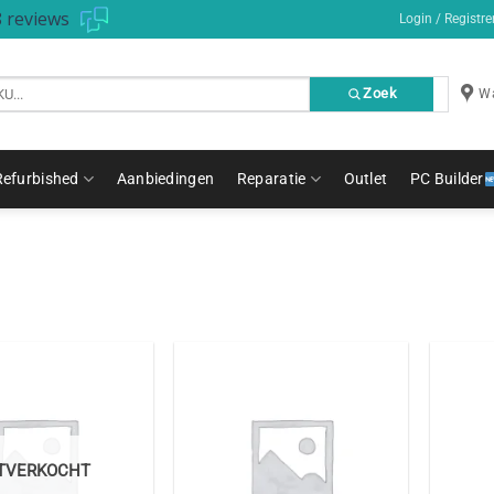
 reviews
Login / Registre
Zoek
Wa
Refurbished
Aanbiedingen
Reparatie
Outlet
PC Builder
ITVERKOCHT