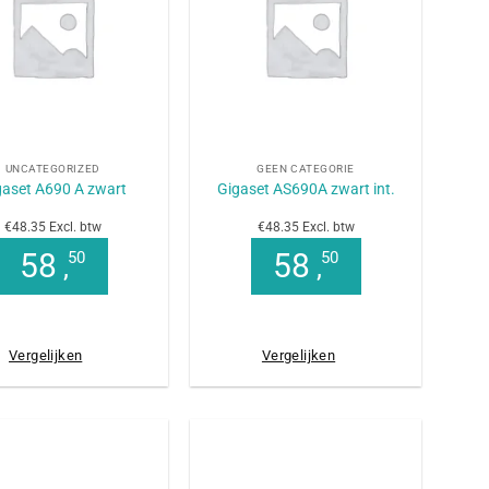
+
UNCATEGORIZED
GEEN CATEGORIE
gaset A690 A zwart
Gigaset AS690A zwart int.
€48.35 Excl. btw
€48.35 Excl. btw
58
58
50
50
,
,
Vergelijken
Vergelijken