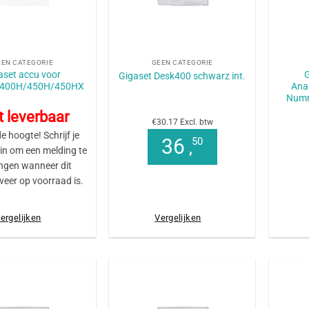
+
+
EEN CATEGORIE
GEEN CATEGORIE
aset accu voor
Gigaset Desk400 schwarz int.
400H/450H/450HX
Ana
Numm
t leverbaar
€30.17 Excl. btw
de hoogte! Schrijf je
36
50
,
 in om een melding te
ngen wanneer dit
weer op voorraad is.
ergelijken
Vergelijken