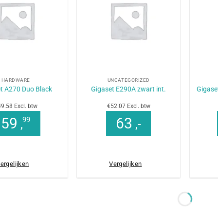
+
+
HARDWARE
UNCATEGORIZED
t A270 Duo Black
Gigaset E290A zwart int.
Gigase
9.58 Excl. btw
€52.07 Excl. btw
59
63
99
,
,-
ergelijken
Vergelijken