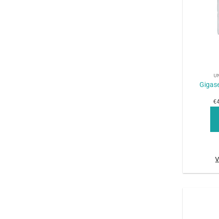
+
U
Gigase
€4
V