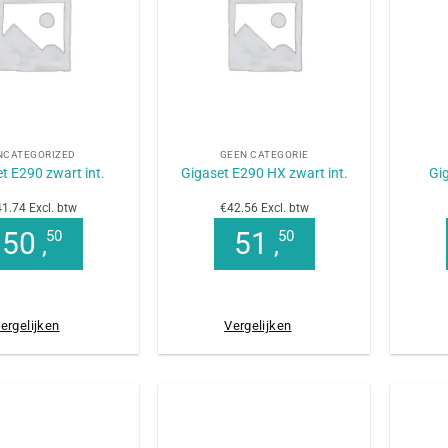
+
+
NCATEGORIZED
GEEN CATEGORIE
t E290 zwart int.
Gigaset E290 HX zwart int.
Gi
1.74 Excl. btw
€42.56 Excl. btw
50
51
50
50
,
,
ergelijken
Vergelijken