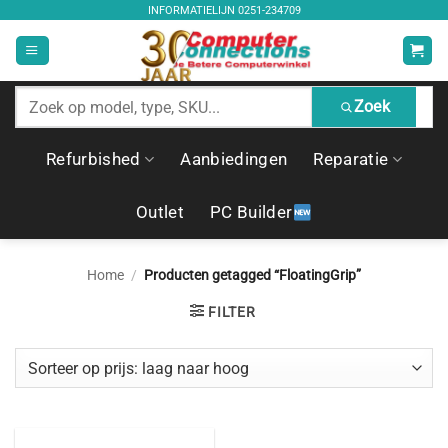
Ga
INFORMATIELIJN
0251-234709
naar
inhoud
Zoek
Zoek
producten
Refurbished
Aanbiedingen
Reparatie
Outlet
PC Builder
Home
/
Producten getagged “FloatingGrip”
FILTER