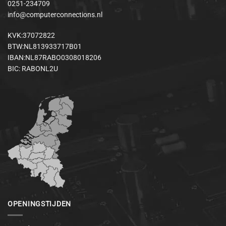
0251-234709
info@computerconnections.nl
KVK:37072822
BTW:NL813933717B01
IBAN:NL87RABO0308018206
BIC: RABONL2U
OPENINGSTIJDEN