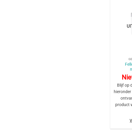
U
+
G
Fel
Nie
Blijf op 
hieronder
ontva
product 
V