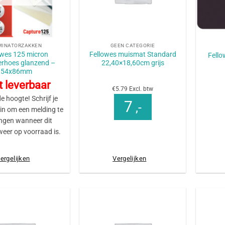
+
+
MINATORZAKKEN
GEEN CATEGORIE
owes 125 micron
Fellowes muismat Standard
Fello
erhoes glanzend –
22,40×18,60cm grijs
54x86mm
t leverbaar
€5.79 Excl. btw
de hoogte! Schrijf je
7
,-
 in om een melding te
ngen wanneer dit
weer op voorraad is.
ergelijken
Vergelijken