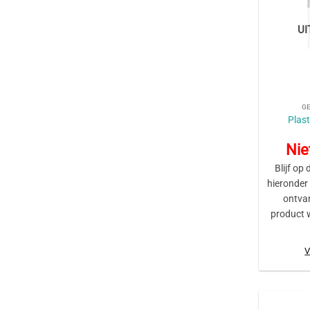
U
+
G
Plas
Nie
Blijf op 
hieronder
ontva
product 
V