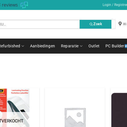
 reviews
Login / Registre
Zoek
Wa
Refurbished
Aanbiedingen
Reparatie
Outlet
PC Builder
ITVERKOCHT