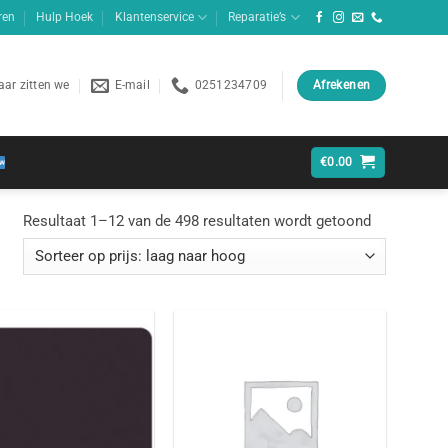
ren
Hulp Hoek
Klantenservice
Reparatie’s
ar zitten we
E-mail
0251234709
Afrekenen
€
0.00
Gesorteerd
Resultaat 1–12 van de 498 resultaten wordt getoond
op
prijs:
laag
naar
hoog