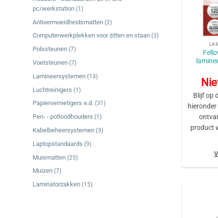
pc/werkstation
(1)
Antivermoeidheidsmatten
(2)
+
Computerwerkplekken voor zitten en staan
(3)
LA
Polssteunen
(7)
Fell
lamine
Voetsteunen
(7)
Lamineersystemen
(13)
Nie
Luchtreinigers
(1)
Blijf op 
Papiervernietigers e.d.
(31)
hieronder
Pen- - potloodhouders
ontva
(1)
product 
Kabelbeheersystemen
(3)
Laptopstandaards
(9)
V
Muismatten
(25)
Muizen
(7)
Laminatorzakken
(15)