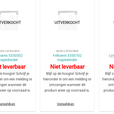
ITVERKOCHT
UITVERKOCHT
+
+
EEN CATEGORIE
GEEN CATEGORIE
lowes 5330502
Fellowes 5330702
125
mapinbinder
mapinbinder
t leverbaar
Niet leverbaar
Ni
de hoogte! Schrijf je
Blijf op de hoogte! Schrijf je
Blijf 
 in om een melding te
hieronder in om een melding te
hierond
ngen wanneer dit
ontvangen wanneer dit
ont
weer op voorraad is.
product weer op voorraad is.
produc
ergelijken
Vergelijken