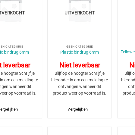
ITVERKOCHT
UITVERKOCHT
+
+
EEN CATEGORIE
GEEN CATEGORIE
Fellow
tic bindrug 6mm
Plastic bindrug 6mm
t leverbaar
Niet leverbaar
Ni
de hoogte! Schrijf je
Blijf op de hoogte! Schrijf je
Blijf 
 in om een melding te
hieronder in om een melding te
hierond
ngen wanneer dit
ontvangen wanneer dit
ont
weer op voorraad is.
product weer op voorraad is.
produc
ergelijken
Vergelijken