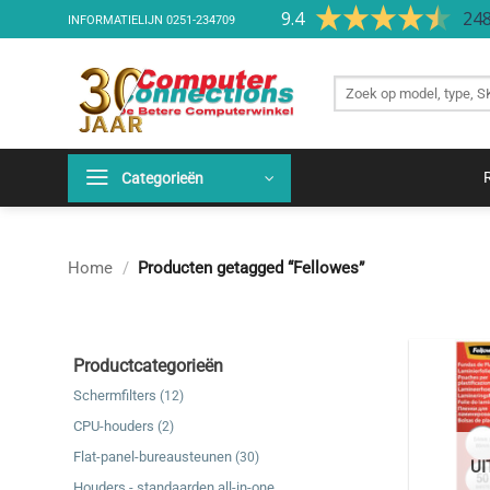
Ga
9.4
248
INFORMATIELIJN
0251-234709
naar
inhoud
Zoek
producten
Categorieën
Home
/
Producten getagged “Fellowes”
Productcategorieën
Schermfilters
(12)
CPU-houders
(2)
Flat-panel-bureausteunen
(30)
U
Houders - standaarden all-in-one