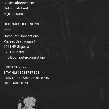
Service abonnement
Hulp op afstand
Mijn account
BEDRIJFSGEGEVENS
Computer-Connections
Prinses Beatrixlaan 1
1911HP Uitgeest
0251-234709
info@computerconnections.nl
KVK:37072822
BTW:NL813933717B01
IBAN:NL87RABO0308018206
BIC: RABONL2U