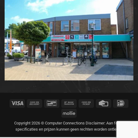
Visa
Cash
Bancontact
Bank
Cash
Credit
IDeal
On
Transfer
on
Card
Mollie
Delivery
Pickup
Copyright 2026 © Computer Connections Disclaimer: Aan foto's,
specificaties en prijzen kunnen geen rechten worden ontleend