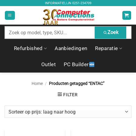
Ga
INFORMATIELIJN
0251-234709
naar
inhoud
Zoek
Zoek
producten
Refurbished
Aanbiedingen
Reparatie
Outlet
PC Builder
Home
/
Producten getagged “ENTAC”
FILTER