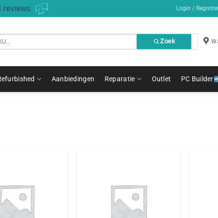
 reviews
Login / Registre
Zoek
Wa
Refurbished
Aanbiedingen
Reparatie
Outlet
PC Builder