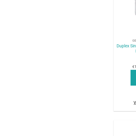
+
G
Duplex Si
€1
V