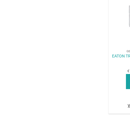
+
G
EATON TR
€
V