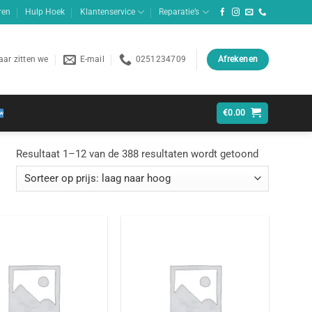
ren
Hulp Hoek
Klantenservice
Reparatie’s
ar zitten we
E-mail
0251234709
Afrekenen
€
0.00
Gesorteerd
Resultaat 1–12 van de 388 resultaten wordt getoond
op
prijs:
laag
naar
hoog