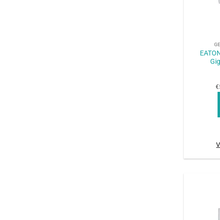
+
G
EATON
Gig
€
V