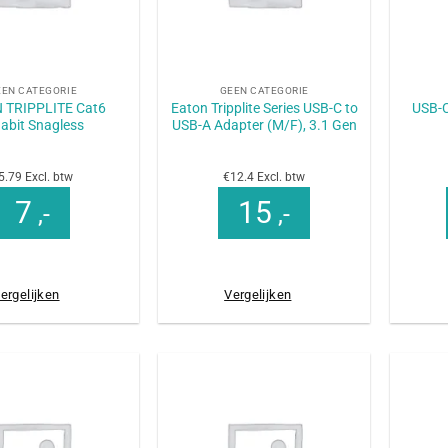
+
+
EEN CATEGORIE
GEEN CATEGORIE
 TRIPPLITE Cat6
Eaton Tripplite Series USB-C to
USB-C
abit Snagless
USB-A Adapter (M/F), 3.1 Gen
5.79 Excl. btw
€12.4 Excl. btw
7
15
,-
,-
ergelijken
Vergelijken