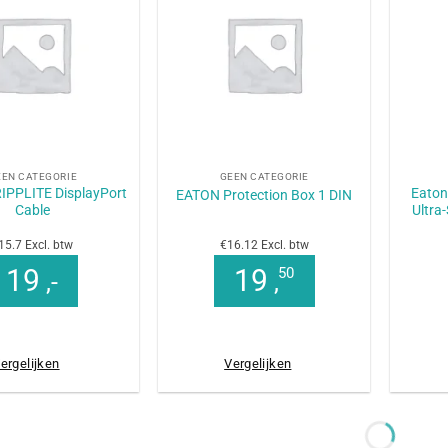
+
+
EEN CATEGORIE
GEEN CATEGORIE
IPPLITE DisplayPort
Eaton 
EATON Protection Box 1 DIN
Cable
Ultra
15.7 Excl. btw
€16.12 Excl. btw
19
19
50
,-
,
ergelijken
Vergelijken