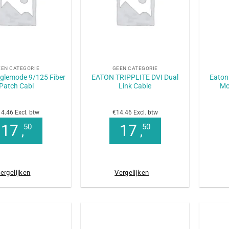
+
+
EEN CATEGORIE
GEEN CATEGORIE
nglemode 9/125 Fiber
EATON TRIPPLITE DVI Dual
Eaton
Patch Cabl
Link Cable
Mo
4.46 Excl. btw
€14.46 Excl. btw
17
17
50
50
,
,
ergelijken
Vergelijken