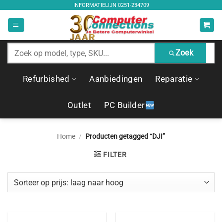
Ga
INFORMATIELIJN
0251-234709
naar
inhoud
Zoek
Zoek
producten
Refurbished
Aanbiedingen
Reparatie
Outlet
PC Builder
Home
/
Producten getagged “DJI”
FILTER