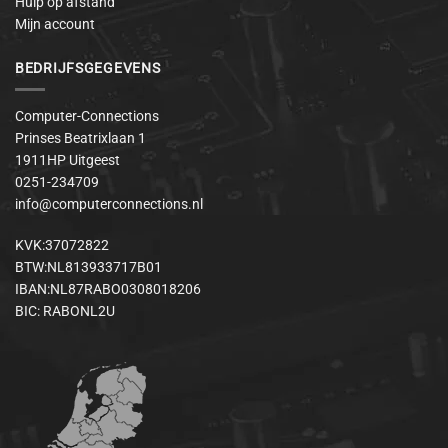
Hulp op afstand
Mijn account
BEDRIJFSGEGEVENS
Computer-Connections
Prinses Beatrixlaan 1
1911HP Uitgeest
0251-234709
info@computerconnections.nl
KVK:37072822
BTW:NL813933717B01
IBAN:NL87RABO0308018206
BIC: RABONL2U