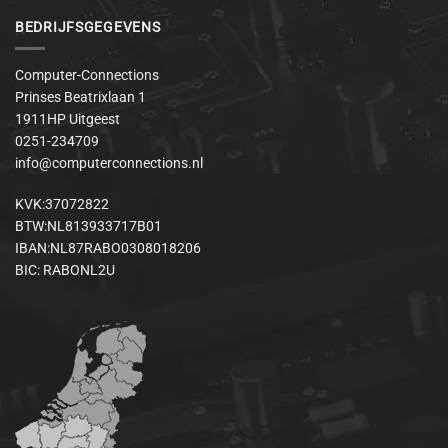
BEDRIJFSGEGEVENS
Computer-Connections
Prinses Beatrixlaan 1
1911HP Uitgeest
0251-234709
info@computerconnections.nl
KVK:37072822
BTW:NL813933717B01
IBAN:NL87RABO0308018206
BIC: RABONL2U