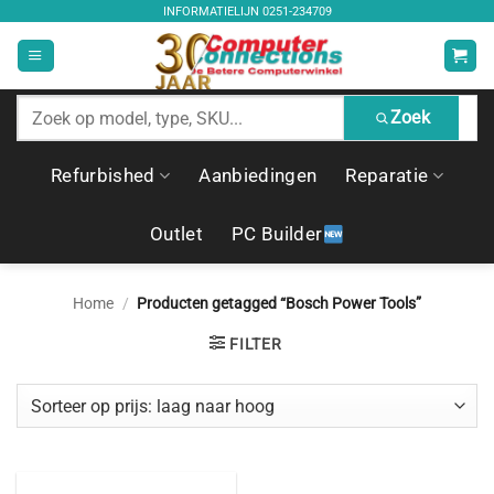
Ga
INFORMATIELIJN
0251-234709
naar
inhoud
Zoek
Zoek
producten
Refurbished
Aanbiedingen
Reparatie
Outlet
PC Builder
Home
/
Producten getagged “Bosch Power Tools”
FILTER