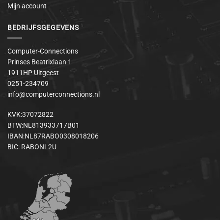
Mijn account
BEDRIJFSGEGEVENS
Computer-Connections
Prinses Beatrixlaan 1
1911HP Uitgeest
0251-234709
info@computerconnections.nl
KVK:37072822
BTW:NL813933717B01
IBAN:NL87RABO0308018206
BIC: RABONL2U