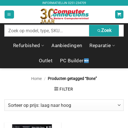
Ga
INFORMATIELIJN
0251-234709
naar
inhoud
Zoek
Zoek
producten
Refurbished
Aanbiedingen
Reparatie
Outlet
PC Builder
Home
/
Producten getagged “Bone”
FILTER