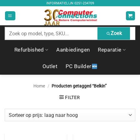
Ga
INFORMATIELIJN
0251-234709
naar
inhoud
Zoek
Zoek
producten
Refurbished
Aanbiedingen
Reparatie
Outlet
PC Builder
Home
/
Producten getagged “Belkin”
FILTER