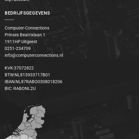
BEDRIJFSGEGEVENS
Computer-Connections
Prinses Beatrixlaan 1
1911HP Uitgeest
0251-234709
info@computerconnections.nl
KVK:37072822
BTW:NL813933717B01
IBAN:NL87RABO0308018206
BIC: RABONL2U