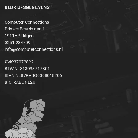
BEDRIJFSGEGEVENS
Computer-Connections
Prinses Beatrixlaan 1
1911HP Uitgeest
0251-234709
info@computerconnections.nl
KVK:37072822
BTW:NL813933717B01
IBAN:NL87RABO0308018206
BIC: RABONL2U