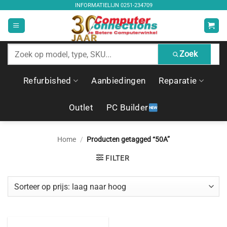
Ga
INFORMATIELIJN
0251-234709
naar
inhoud
Zoek
Zoek
producten
Refurbished
Aanbiedingen
Reparatie
Outlet
PC Builder
Home
/
Producten getagged “50A”
FILTER